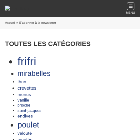
MENU
Accueil
» S'abonner à la newsletter
TOUTES LES CATÉGORIES
frifri
mirabelles
thon
crevettes
menus
vanille
brioche
saint-jacques
endives
poulet
velouté
menthe