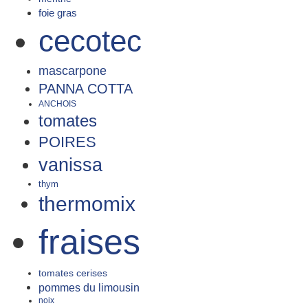
foie gras
cecotec
mascarpone
PANNA COTTA
ANCHOIS
tomates
POIRES
vanissa
thym
thermomix
fraises
tomates cerises
pommes du limousin
noix