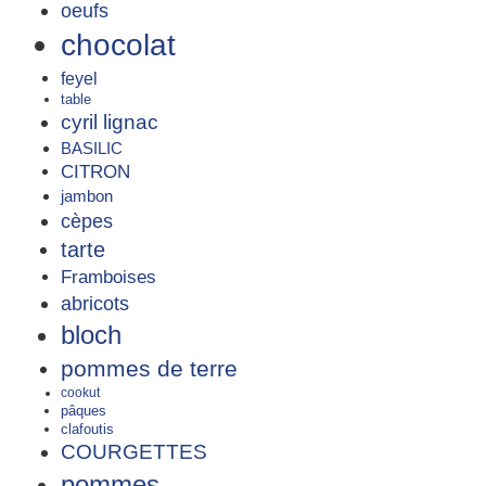
oeufs
chocolat
feyel
table
cyril lignac
BASILIC
CITRON
jambon
cèpes
tarte
Framboises
abricots
bloch
pommes de terre
cookut
pâques
clafoutis
COURGETTES
pommes