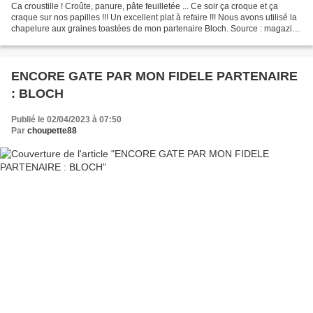
Ca croustille ! Croûte, panure, pâte feuilletée ... Ce soir ça croque et ça
craque sur nos papilles !!! Un excellent plat à refaire !!! Nous avons utilisé la
chapelure aux graines toastées de mon partenaire Bloch. Source : magazine
A Table Préparation...
ENCORE GATE PAR MON FIDELE PARTENAIRE
: BLOCH
Publié le 02/04/2023 à 07:50
Par
choupette88