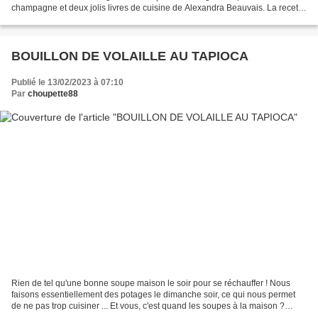
champagne et deux jolis livres de cuisine de Alexandra Beauvais. La recette
qui suit est sur un de ces...
BOUILLON DE VOLAILLE AU TAPIOCA
Publié le 13/02/2023 à 07:10
Par
choupette88
Rien de tel qu'une bonne soupe maison le soir pour se réchauffer ! Nous
faisons essentiellement des potages le dimanche soir, ce qui nous permet
de ne pas trop cuisiner ... Et vous, c'est quand les soupes à la maison ?
Source : Petit chef Préparation...