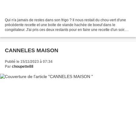
Qui n'a jamais de restes dans son frigo ? Il nous restait du chou-vert d'une
précédente recette et une boite de viande hachée de boeuf dans le
congélateur. J'ai pris ces deux restants pour en faire une recette d'un soir.
Préchauffer le four à 180°C. Préparation...
CANNELES MAISON
Publié le 15/11/2023 à 07:34
Par
choupette88