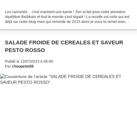
Les cannelés ... c'est vraiment une tuerie ! J'en ai fait pour notre première
répétition théâtrale et tout le monde s'est régalé ! La recette est celle qui est
déjà sur notre blog mais qui remonte de 2015 alors je vous la remet avec
des plus jolies photos...
SALADE FROIDE DE CEREALES ET SAVEUR
PESTO ROSSO
Publié le 12/07/2023 à 08:00
Par
choupette88