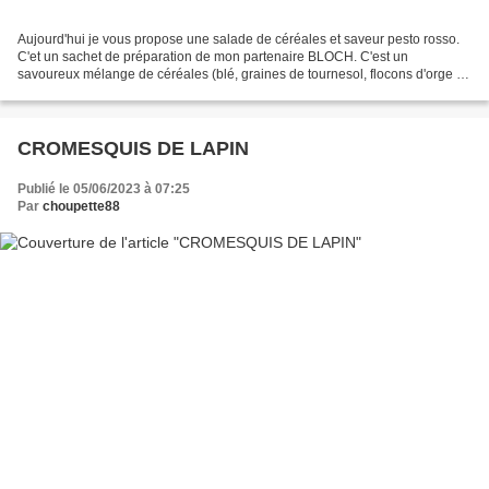
Aujourd'hui je vous propose une salade de céréales et saveur pesto rosso.
C'et un sachet de préparation de mon partenaire BLOCH. C'est un
savoureux mélange de céréales (blé, graines de tournesol, flocons d'orge et
de seigle) relevé d'un mélange aromatique...
CROMESQUIS DE LAPIN
Publié le 05/06/2023 à 07:25
Par
choupette88