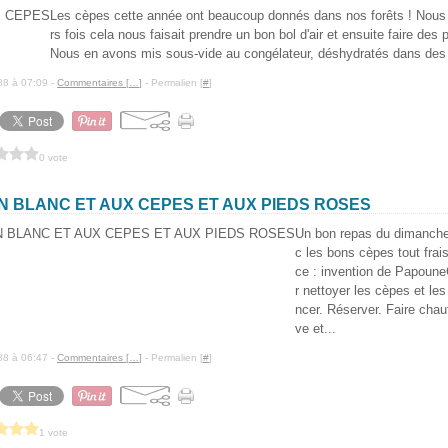
Les cèpes cette année ont beaucoup donnés dans nos forêts ! Nous
rs fois cela nous faisait prendre un bon bol d'air et ensuite faire des p
Nous en avons mis sous-vide au congélateur, déshydratés dans des 
88 à 07:09 -
Commentaires [
…
]
- Permalien [
#
]
0 vote
IN BLANC ET AUX CEPES ET AUX PIEDS ROSES
Un bon repas du dimanche
c les bons cèpes tout frais
ce : invention de Papoun
r nettoyer les cèpes et les
ncer. Réserver. Faire chauff
ve et...
88 à 06:47 -
Commentaires [
…
]
- Permalien [
#
]
1 vote