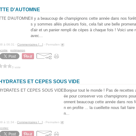
TTE D'AUTOMNE
Il y a beaucoup de champignons cette année dans nos forê
s y sommes allés plusieurs fois, cela fait une belle promen
d'air et un panier rempli de cèpes à chaque fois ! Voici une r
avec...
88 à 06:31 -
Commentaires [
…
]
- Permalien [
#
]
ocotte
,
potimarron
0 vote
HYDRATES ET CEPES SOUS VIDE
Bonjour tout le monde ! Pas de recettes 
ée pour conserver vos champignons pour 
onnent beaucoup cette année dans nos fo
n en profite ... la cueillette nous fait fa
n...
88 à 11:34 -
Commentaires [
…
]
- Permalien [
#
]
ecotec