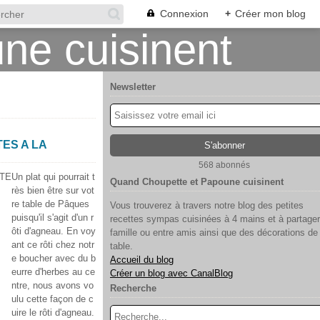
Connexion
+
Créer mon blog
Newsletter
ES A LA
568 abonnés
Un plat qui pourrait t
Quand Choupette et Papoune cuisinent
rès bien être sur vot
re table de Pâques
Vous trouverez à travers notre blog des petites
puisqu'il s'agit d'un r
recettes sympas cuisinées à 4 mains et à partager
ôti d'agneau. En voy
famille ou entre amis ainsi que des décorations de
ant ce rôti chez notr
table.
e boucher avec du b
Accueil du blog
eurre d'herbes au ce
Créer un blog avec CanalBlog
ntre, nous avons vo
Recherche
ulu cette façon de c
uire le rôti d'agneau.