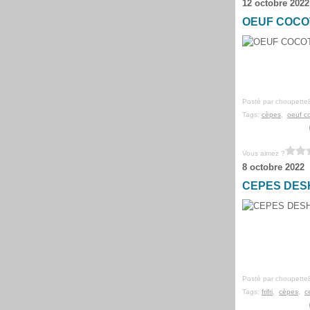
12 octobre 2022
OEUF COCO
Posté par choupette
Tags:
cèpes
,
oeuf c
Vous aimez ?
8 octobre 2022
CEPES DES
Posté par choupette
Tags:
frifri
,
cèpes
,
c