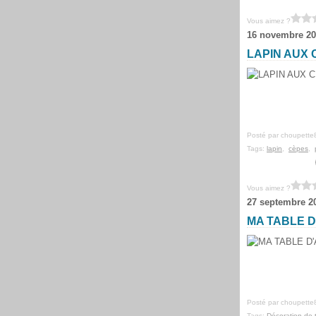
Vous aimez ?
16 novembre 20
LAPIN AUX 
Posté par choupette
Tags:
lapin
,
cèpes
,
Vous aimez ?
27 septembre 2
MA TABLE D
Posté par choupette
Tags:
Décoration de 