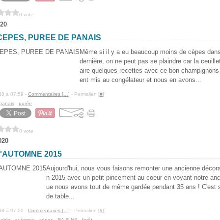
0 vote
20
CEPES, PUREE DE PANAIS
Même si il y a eu beaucoup moins de cèpes dans 
dernière, on ne peut pas se plaindre car la ceuill
aire quelques recettes avec ce bon champignon
ent mis au congélateur et nous en avons...
88 à 07:59 -
Commentaires [
…
]
- Permalien [
#
]
panais
,
purée
0 vote
020
'AUTOMNE 2015
Aujourd'hui, nous vous faisons remonter une ancienne décorat
n 2015 avec un petit pincement au coeur en voyant notre anc
ue nous avons tout de même gardée pendant 35 ans ! C'est su
de table...
88 à 07:00 -
Commentaires [
…
]
- Permalien [
#
]
table
,
automne
,
cèpes
,
RAISINS
,
forêt