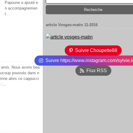
Papoune a ajouté e
n accompagnemen
t...
article Vosges-matin 11-2016
Suivre Choupette88
Suivre https://www.instagram.com/sylvie.l
os amis. Nous avons bea
Flux RSS
eaucoup poussés dans n
tomne alors ce cappucci
:...