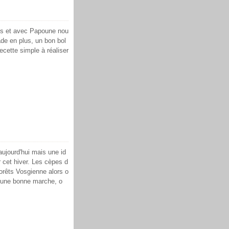
ts et avec Papoune nou
ade en plus, un bon bol
ecette simple à réaliser
aujourd'hui mais une id
cet hiver. Les cèpes d
rêts Vosgienne alors o
ire une bonne marche, o