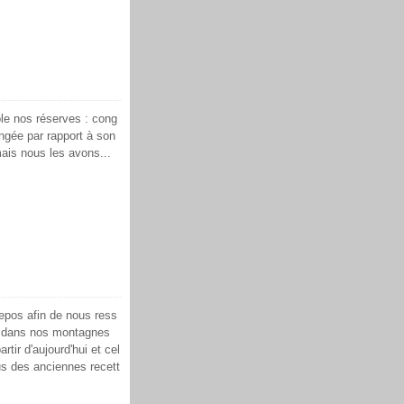
ble nos réserves : cong
angée par rapport à son
mais nous les avons...
epos afin de nous ress
ude dans nos montagnes
tir d'aujourd'hui et cel
s des anciennes recett