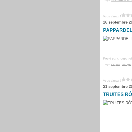
Vous aimez ?
26 septembre 2
PAPPARDEL
Posté par choupette
Tags:
cèpes
,
sauge
Vous aimez ?
21 septembre 2
TRUITES RÔ