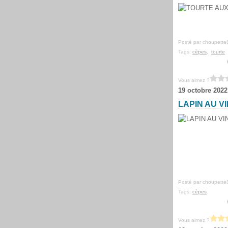
Posté par choupette
Tags:
cèpes
,
tourte
Vous aimez ?
19 octobre 2022
LAPIN AU V
Posté par choupette
Tags:
cèpes
Vous aimez ?