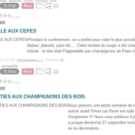
0 vote
020
LE AUX CEPES
rPendant le confinement, on a profité pour vider le plus possi
élateur, placard, cave etc ... Cette recette du coups a été ch
intitulé : le titre était Pappardelle aux champignons de Paris 
88 à 07:35 -
Commentaires [
…
]
- Permalien [
#
]
,
pappardelle
0 vote
020
TIES AUX CHAMPIGNONS DES BOIS
Nous prenons une petite semaine de r
ourcer avant l'hiver car l'hiver est r
Vosgiennes !!! Nous vous publions à par
a jusque dimanche 27 septembre inclu
es ou décorations...