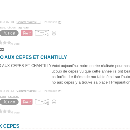
88 à 07:18 -
Commentaires [
…
]
- Permalien [
#
]
ttes
,
cèpes
,
agneau
0 vote
22
O AUX CEPES ET CHANTILLY
Voici aujourd'hui notre entrée réalisée pour n
ucoup de cèpes vu que cette année ils ont b
os forêts. Le thème de ma table était sur l'au
no aux cèpes y a trouvé sa place ! Préparation 
88 à 06:43 -
Commentaires [
…
]
- Permalien [
#
]
cino
,
cecotec
0 vote
X CEPES