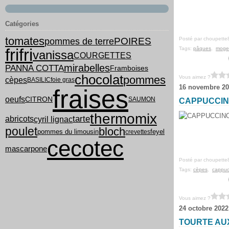
Catégories
tomates
POIRES
Posté par choupette
pommes de terre
frifri
Tags:
pâques
,
moge
vanissa
COURGETTES
mirabelles
PANNA COTTA
Framboises
chocolat
pommes
Vous aimez ?
cèpes
BASILIC
foie gras
16 novembre 20
fraises
oeufs
CITRON
SAUMON
CAPPUCCIN
thermomix
tarte
cyril lignac
abricots
poulet
bloch
pommes du limousin
feyel
crevettes
cecotec
mascarpone
Posté par choupette
Tags:
cèpes
,
cappuc
Vous aimez ?
24 octobre 2022
TOURTE AU