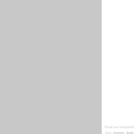
Posté par choupette
Tags:
chutney
,
feyel