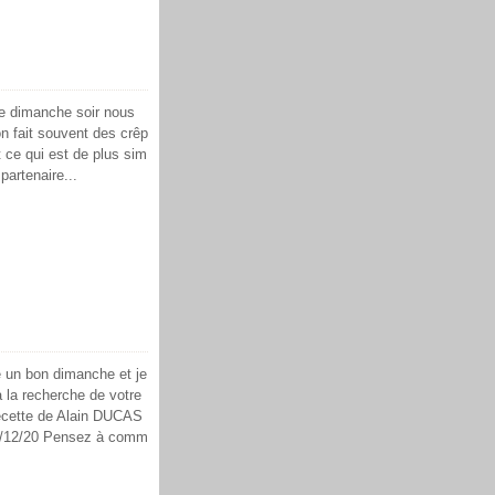
e dimanche soir nous
on fait souvent des crêp
 ce qui est de plus sim
partenaire...
 un bon dimanche et je
 la recherche de votre
recette de Alain DUCAS
6/12/20 Pensez à comm