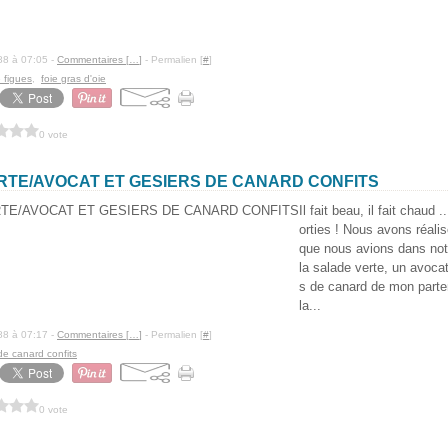
88 à 07:05 -
Commentaires [
…
]
- Permalien [
#
]
e figues
,
foie gras d'oie
0 vote
RTE/AVOCAT ET GESIERS DE CANARD CONFITS
Il fait beau, il fait chaud 
orties ! Nous avons réali
que nous avions dans notre
la salade verte, un avoca
s de canard de mon parten
la...
88 à 07:17 -
Commentaires [
…
]
- Permalien [
#
]
de canard confits
0 vote