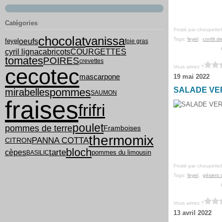
Catégories
Posté par choupette
chocolat
vanissa
Tags:
feyel
,
confit d
oeufs
feyel
foie gras
cyril lignac
COURGETTES
abricots
tomates
POIRES
crevettes
Vous aimez ?
cecotec
mascarpone
19 mai 2022
SALADE VE
pommes
mirabelles
SAUMON
fraises
frifri
poulet
pommes de terre
Framboises
thermomix
PANNA COTTA
CITRON
bloch
tarte
cèpes
pommes du limousin
BASILIC
Posté par choupette
Tags:
feyel
,
gésiers 
Vous aimez ?
13 avril 2022