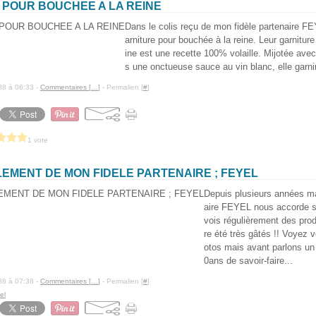
 POUR BOUCHEE A LA REINE
Dans le colis reçu de mon fidèle partenaire FEY
arniture pour bouchée à la reine. Leur garnitu
ine est une recette 100% volaille. Mijotée av
s une onctueuse sauce au vin blanc, elle garnir
88 à 06:33 -
Commentaires [
…
]
- Permalien [
#
]
1 vote
EMENT DE MON FIDELE PARTENAIRE ; FEYEL
Depuis plusieurs années ma
aire FEYEL nous accorde s
vois régulièrement des pro
re été très gâtés !! Voyez
otos mais avant parlons un 
0ans de savoir-faire...
88 à 07:38 -
Commentaires [
…
]
- Permalien [
#
]
el