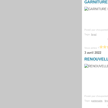
GARNITURE
Posté par choupette
Tags:
feyel
Vous aimez ?
3 avril 2022
RENOUVELL
Posté par choupette
Tags:
partenaire
,
fey