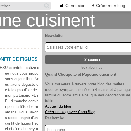
Connexion
+
Créer mon blog
Newsletter
NFIT DE FIGUES
Une entrée festive q
567 abonnés
ue nous vous propo
Quand Choupette et Papoune cuisinent
sons aujourd'hui. No
Vous trouverez à travers notre blog des petites
us avons dégusté c
recettes sympas cuisinées à 4 mains et à partager
e foie gras d'oie de
famille ou entre amis ainsi que des décorations de
mon partenarie FEY
table.
EL dimanche dernie
Accueil du blog
r pour la fête des m
Créer un blog avec CanalBlog
amans. Nous l'avon
s accompagné d'un
Recherche
confit de figues Fey
el et d'un chutney a