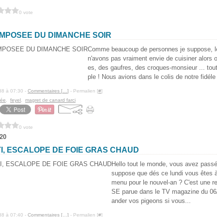
0 vote
MPOSEE DU DIMANCHE SOIR
Comme beaucoup de personnes je suppose, l
n'avons pas vraiment envie de cuisiner alors 
es, des gaufres, des croques-monsieur ... tout
ple ! Nous avions dans le colis de notre fidéle 
88 à 07:30 -
Commentaires [
…
]
- Permalien [
#
]
sée
,
feyel
,
magret de canard farci
0 vote
20
I, ESCALOPE DE FOIE GRAS CHAUD
Hello tout le monde, vous avez passé
suppose que dés ce lundi vous êtes à
menu pour le nouvel-an ? C'est une 
SE parue dans le TV magazine du 0
ander vos pigeons si vous...
88 à 07:40 -
Commentaires [
…
]
- Permalien [
#
]