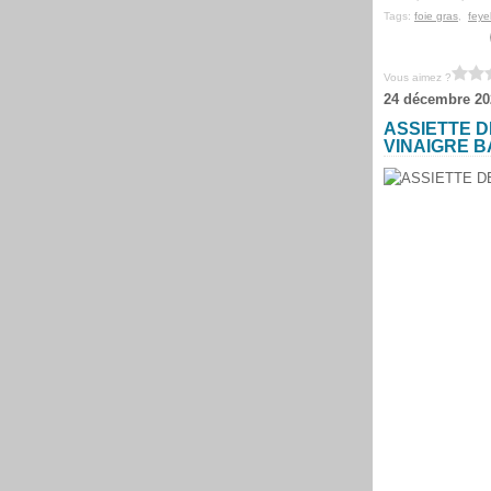
Tags:
foie gras
,
feye
Vous aimez ?
24 décembre 20
ASSIETTE D
VINAIGRE 