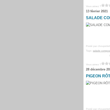
Vous aimez ?
13 février 2021
SALADE CO
Posté par choupette
Tags:
salade compo
Vous aimez ?
28 décembre 20
PIGEON RÔT
Posté par choupette