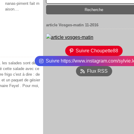
nanas-piment fait m
aison....
article Vosges-matin 11-2016
Suivre Choupette88
Suivre https://www.instagram.com/sylvie.l
... les salades sont de s
sé cette salade avec ce
Flux RSS
 frigo c'est à dire : de
t et un paquet de gésier
aire Feyel . Pour moi,