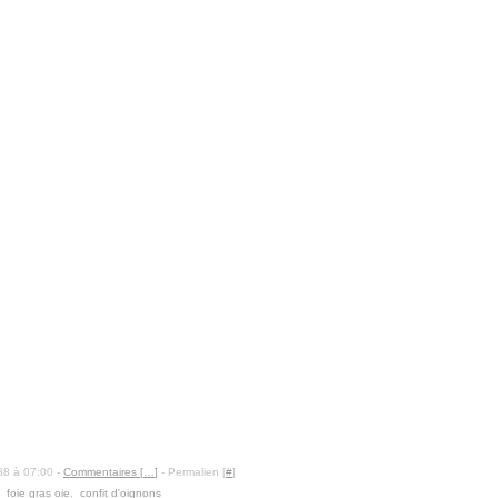
88 à 07:00 -
Commentaires [
…
]
- Permalien [
#
]
,
foie gras oie
,
confit d'oignons