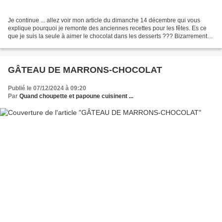
Je continue ... allez voir mon article du dimanche 14 décembre qui vous
explique pourquoi je remonte des anciennes recettes pour les fêtes. Es ce
que je suis la seule à aimer le chocolat dans les desserts ??? Bizarrement,
je ne mange pas ou très peu de...
GÂTEAU DE MARRONS-CHOCOLAT
Publié le 07/12/2024 à 09:20
Par
Quand choupette et papoune cuisinent ...