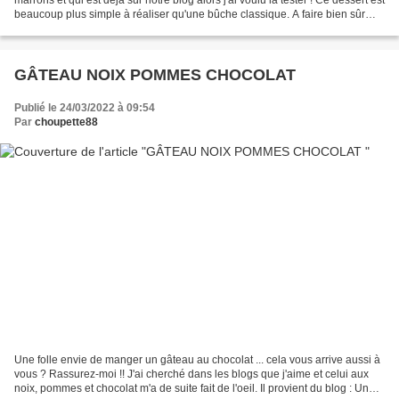
beaucoup plus simple à réaliser qu'une bûche classique. A faire bien sûr
pendant la période de l'hiver...
GÂTEAU NOIX POMMES CHOCOLAT
Publié le 24/03/2022 à 09:54
Par
choupette88
Une folle envie de manger un gâteau au chocolat ... cela vous arrive aussi à
vous ? Rassurez-moi !! J'ai cherché dans les blogs que j'aime et celui aux
noix, pommes et chocolat m'a de suite fait de l'oeil. Il provient du blog : Un