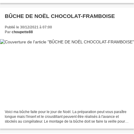
touche personnelle était d'intégrer...
BÛCHE DE NOËL CHOCOLAT-FRAMBOISE
Publié le 30/12/2021 à 07:00
Par
choupette88
Voici ma bûche faite pour le jour de Noël. La préparation peut vous paraître
longue mais l'insert et le croustillant peuvent être réalisés à l'avance et
stockés au congélateur. Le montage de la bûche doit se faire la veille pour
une prise au froid idéale...