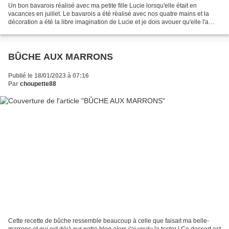
Un bon bavarois réalisé avec ma petite fille Lucie lorsqu'elle était en
vacances en juillet. Le bavarois a été réalisé avec nos quatre mains et la
décoration a été la libre imagination de Lucie et je dois avouer qu'elle l'a
joliment décoré !!! Bravo Lucie...
BÛCHE AUX MARRONS
Publié le 18/01/2023 à 07:16
Par
choupette88
Cette recette de bûche ressemble beaucoup à celle que faisait ma belle-
marrons et qui est déjà sur notre blog alors j'ai voulu la tester ! Ce dessert est