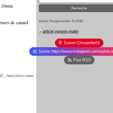
n 10min.
gésiers de canard
article Vosges-matin 11-2016
Suivre Choupette88
Suivre https://www.instagram.com/sylvie.l
Flux RSS
l , inscrivez-vous