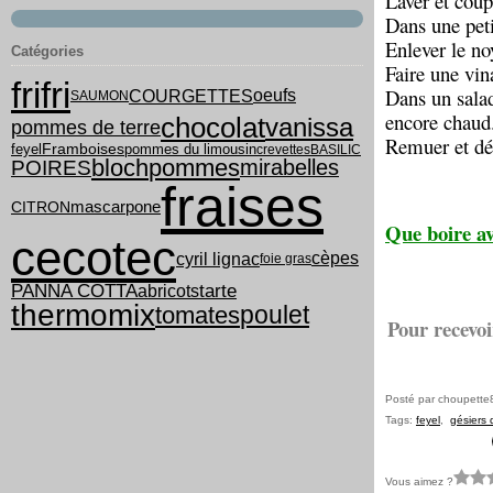
Laver et coupe
Dans une peti
Enlever le no
Catégories
Faire une vin
frifri
Dans un saladi
COURGETTES
oeufs
SAUMON
encore chaud
chocolat
vanissa
pommes de terre
Remuer et dé
feyel
pommes du limousin
Framboises
crevettes
BASILIC
bloch
pommes
mirabelles
POIRES
fraises
mascarpone
CITRON
Que boire av
cecotec
cyril lignac
cèpes
foie gras
PANNA COTTA
tarte
abricots
thermomix
poulet
tomates
Pour recevoi
Posté par choupette
Tags:
feyel
,
gésiers 
Vous aimez ?