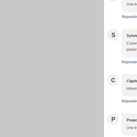
Une be
Répondr
S
Sylvi
Comme 
plaisi
Répondr
C
Cigale
Hhmmm
Répondr
P
Poupo
Une tr