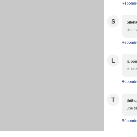
Répondr
S
Silen
Une sa
Répondr
L
la po
ta sal
Répondr
T
thith
une sa
Répondr