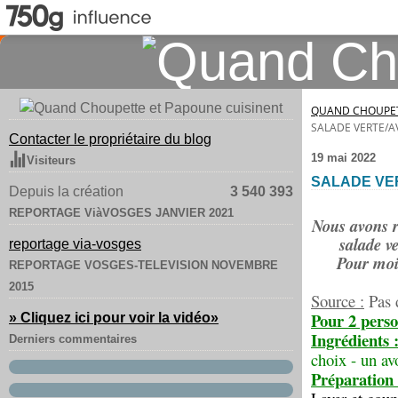
QUAND CHOUPET
SALADE VERTE/A
Contacter le propriétaire du blog
19 mai 2022
Visiteurs
SALADE VE
Depuis la création
3 540 393
REPORTAGE ViàVOSGES JANVIER 2021
Nous avons ré
salade v
reportage via-vosges
Pour moi,
REPORTAGE VOSGES-TELEVISION NOVEMBRE
2015
Source :
Pas d
Pour 2 perso
» Cliquez ici pour voir la vidéo
»
Ingrédients 
Derniers commentaires
choix - un av
Préparation 