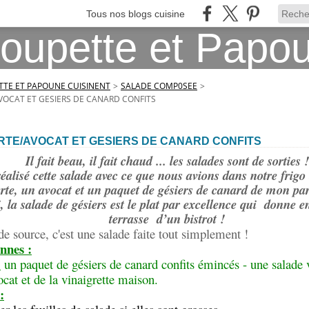
Tous nos blogs cuisine
TE ET PAPOUNE CUISINENT
>
SALADE COMP0SEE
>
VOCAT ET GESIERS DE CANARD CONFITS
RTE/AVOCAT ET GESIERS DE CANARD CONFITS
Il fait beau, il fait chaud ... les salades sont de sorties !
alisé cette salade avec ce que nous avions dans notre frigo c
erte, un avocat et un paquet de gésiers de canard de mon pa
 la salade de gésiers est le plat par excellence qui donne en
terrasse d’un bistrot !
e source, c'est une salade faite tout simplement !
nnes :
:
un paquet de gésiers de canard confits émincés - une salade v
ocat et de la vinaigrette maison.
: