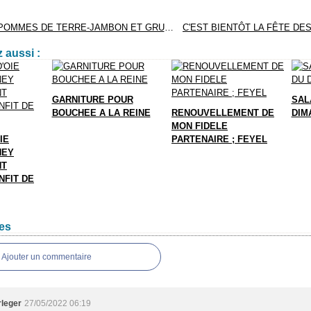
GÂTEAU DE POMMES DE TERRE-JAMBON ET GRUYERE
 aussi :
GARNITURE POUR
SAL
BOUCHEE A LA REINE
RENOUVELLEMENT DE
DIM
MON FIDELE
IE
PARTENAIRE ; FEYEL
NEY
NT
NFIT DE
es
Ajouter un commentaire
rleger
27/05/2022 06:19