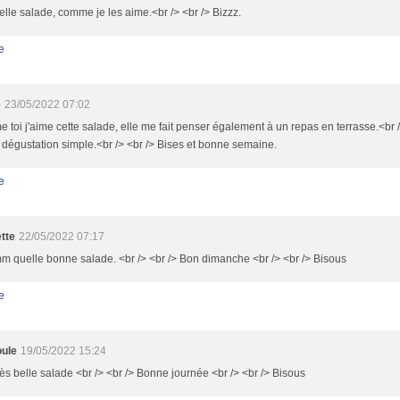
lle salade, comme je les aime.<br /> <br /> Bizzz.
e
e
23/05/2022 07:02
toi j'aime cette salade, elle me fait penser également à un repas en terrasse.<br /
r dégustation simple.<br /> <br /> Bises et bonne semaine.
e
tte
22/05/2022 07:17
 quelle bonne salade. <br /> <br /> Bon dimanche <br /> <br /> Bisous
e
ule
19/05/2022 15:24
ès belle salade <br /> <br /> Bonne journée <br /> <br /> Bisous