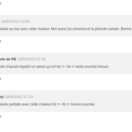
e
a
19/05/2022 13:50
lade au top avec cette chaleur. Moi aussi j'ai commencé la période salade. Bonne 
e
pote de PB
19/05/2022 07:42
ade m'aurait régalé! on adore ça ici!<br /> <br /> belle journée bisous
e
oad
19/05/2022 07:10
lade parfaite avec cette chaleur<br /> <br /> bonne journée
e