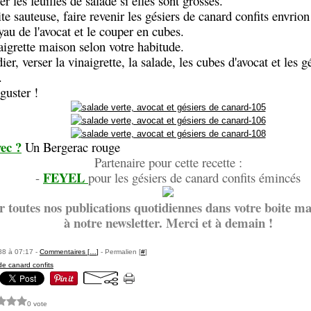
r les feuilles de salade si elles sont grosses.
te sauteuse, faire revenir les gésiers de canard confits envrio
yau de l'avocat et le couper en cubes.
aigrette maison selon votre habitude.
er, verser la vinaigrette, la salade, les cubes d'avocat et les 
.
guster !
ec ?
Un Bergerac rouge
Partenaire pour cette recette :
FEYEL
-
pour les gésiers de canard confits émincés
r toutes nos publications quotidiennes dans votre boite mai
à notre newsletter. Merci et à demain !
88 à 07:17 -
Commentaires [
…
]
- Permalien [
#
]
de canard confits
0 vote