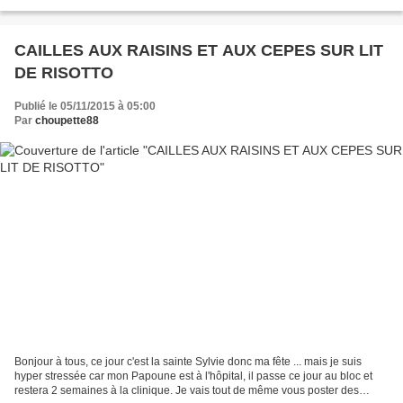
recettes de nos villages" Préparation...
CAILLES AUX RAISINS ET AUX CEPES SUR LIT
DE RISOTTO
Publié le 05/11/2015 à 05:00
Par
choupette88
Bonjour à tous, ce jour c'est la sainte Sylvie donc ma fête ... mais je suis
hyper stressée car mon Papoune est à l'hôpital, il passe ce jour au bloc et
restera 2 semaines à la clinique. Je vais tout de même vous poster des