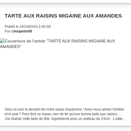
recettes tous les jours, cela...
TARTE AUX RAISINS MIGAINE AUX AMANDES
Publié le 10/10/2015 à 05:00
Par
choupette88
Voici ce jour le dessert de notre repas d'automne ! Avez-vous aimez l'entrée
et le plat ? Pour finir ce repas, rien de tel qu'une bonne tarte aux raisins ...
J'ai réalisé cette tarte de tête. Ingrédients pour un plateau de 24cm : 1 pâte
sablée - du raisin...