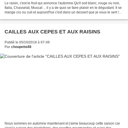
Le raisin, c'est le fruit qui annonce l'automne.Qu'il soit blanc, rouge ou noir,
Italia, Chasselat, Muscat ... il y a de quoi se faire plaisir en le dégustant. Il se
mange cru ou cuit et aujourd'hui c'est dans un dessert que je vous le sert !
Source :...
CAILLES AUX CEPES ET AUX RAISINS
Publié le 05/10/2018 à 07:49
Par
choupette88
Nous sommes en automne maintenant et j'aime beaucoup cette saison car
c'est la saison des plantations, des recettes gourmandes et aussi des