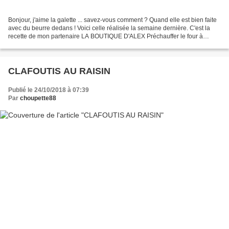
Bonjour, j'aime la galette ... savez-vous comment ? Quand elle est bien faite
avec du beurre dedans ! Voici celle réalisée la semaine dernière. C'est la
recette de mon partenaire LA BOUTIQUE D'ALEX Préchauffer le four à
200°C chaleur tournante. Commencer...
CLAFOUTIS AU RAISIN
Publié le 24/10/2018 à 07:39
Par
choupette88