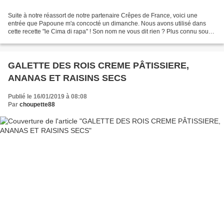
Suite à notre réassort de notre partenaire Crêpes de France, voici une
entrée que Papoune m'a concocté un dimanche. Nous avons utilisé dans
cette recette "le Cima di rapa" ! Son nom ne vous dit rien ? Plus connu sous
le nom de brocoli-rave, le cima di...
GALETTE DES ROIS CREME PÂTISSIERE,
ANANAS ET RAISINS SECS
Publié le 16/01/2019 à 08:08
Par
choupette88