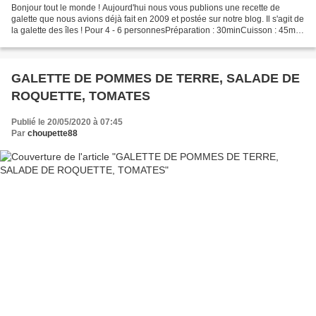
Bonjour tout le monde ! Aujourd'hui nous vous publions une recette de
galette que nous avions déjà fait en 2009 et postée sur notre blog. Il s'agit de
la galette des îles ! Pour 4 - 6 personnesPréparation : 30minCuisson : 45min
maxi-cuisine n°51 Ingrédients...
GALETTE DE POMMES DE TERRE, SALADE DE
ROQUETTE, TOMATES
Publié le 20/05/2020 à 07:45
Par
choupette88