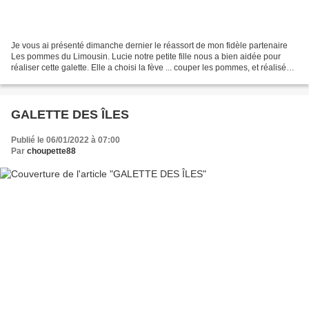
Je vous ai présenté dimanche dernier le réassort de mon fidèle partenaire
Les pommes du Limousin. Lucie notre petite fille nous a bien aidée pour
réaliser cette galette. Elle a choisi la fève ... couper les pommes, et réalisée
le quadrillage de la galette....
GALETTE DES ÎLES
Publié le 06/01/2022 à 07:00
Par
choupette88