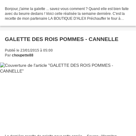
Bonjour, j'aime la galette ... savez-vous comment ? Quand elle est bien faite
avec du beurre dedans ! Voici celle réalisée la semaine dernière. C'est la
recette de mon partenaire LA BOUTIQUE D'ALEX Préchauffer le four à
200°C chaleur tournante. Commencer...
GALETTE DES ROIS POMMES - CANNELLE
Publié le 23/01/2015 à 05:00
Par
choupette88