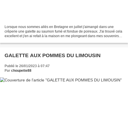
Lorsque nous sommes allés en Bretagne en juillet j'aimangé dans une
crêperie une galette au saumon fumé et fondue de poireaux. J'ai trouvé cela
excellent et j'en ai refait à la maison en me plongeant dans mes souvenirs
pour trouver la recette qui se rapprocherait...
GALETTE AUX POMMES DU LIMOUSIN
Publié le 26/01/2023 à 07:47
Par
choupette88