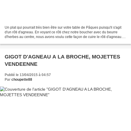
Un plat qui pourrait très bien être sur votre table de Pâques puisqu'il s'agit
d'un rôti d'agneau. En voyant ce rôti chez notre boucher avec du beurre
d'herbes au centre, nous avons voulu cette façon de cuire le rôti d'agneau.
Papoune a ajouté en accompagnement...
GIGOT D'AGNEAU A LA BROCHE, MOJETTES
VENDEENNE
Publié le 13/04/2015 à 04:57
Par
choupette88