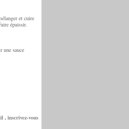
mélanger et cuire
aire épaissir.
ir une sauce
l , inscrivez-vous