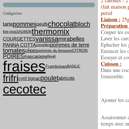
2 carottes - 2
(fait maison 
persil
Catégories
Liaison :
25g
chocolat
pommes
bloch
tarte
oeufs
Préparation 
thermomix
Couper les es
foie gras
SAUMON
Laver les caro
vanissa
mirabelles
COURGETTES
Eplucher les 
PANNA COTTA
pommes de terre
crevettes
tomates
Emincer les o
cèpes
pommes du limousin
CITRON
POIRES
Essuyer et c
mascarpone
feyel
fraises
Cuisson :
Framboises
BASILIC
Dans une cocot
l'ensemble.
frifri
poulet
cyril lignac
abricots
cecotec
Ajouter les c
Assaisonner a
temps avec un