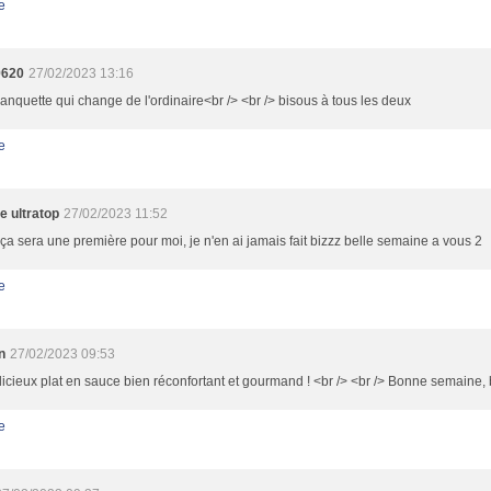
e
9620
27/02/2023 13:16
anquette qui change de l'ordinaire<br /> <br /> bisous à tous les deux
e
e ultratop
27/02/2023 11:52
ça sera une première pour moi, je n'en ai jamais fait bizzz belle semaine a vous 2
e
n
27/02/2023 09:53
icieux plat en sauce bien réconfortant et gourmand ! <br /> <br /> Bonne semaine, 
e