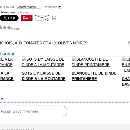
88 à 07:08 -
Commentaires [
…
]
- Permalien [
#
]
,
blanquette
,
cecotec
0 vote
NCHOIS, AUX TOMATES ET AUX OLIVES NOIRES
 aussi :
 A LA
SOTS L'Y LAISSE DE
BLANQUETTE DE DINDE
'ORANGE
DINDE A LA MOUTARDE
PRINTANIERE
CHA
BAS
es
Ajouter un commentaire