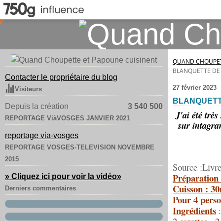
QUAND CHOUPET
BLANQUETTE DE
Contacter le propriétaire du blog
27 février 2023
Visiteurs
BLANQUETT
Depuis la création
3 540 500
J'ai été trè
REPORTAGE ViàVOSGES JANVIER 2021
sur intagra
reportage via-vosges
REPORTAGE VOSGES-TELEVISION NOVEMBRE
2015
Source :Livre
Préparation
» Cliquez ici pour voir la vidéo
»
Cuisson : 3
Derniers commentaires
Pour 4 perso
Ingrédients