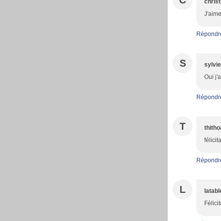
C
christ
J'aime
Répondr
S
sylvie
Oui j'
Répondr
T
thith
félici
Répondr
L
latab
Félici