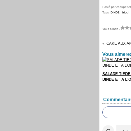
Posté par choupette
Tags:
DINDE
,
bloch
Vous aimez ?
CAKE AUX A
Vous aimerez
SALADE TIEDE
DINDE ET A L
Commentair