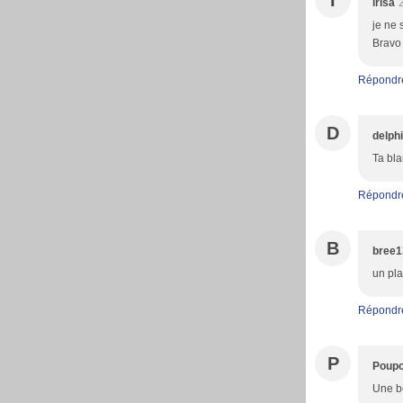
I
irisa
je ne 
Bravo 
Répondr
D
delph
Ta bla
Répondr
B
bree1
un pla
Répondr
P
Poupo
Une bo