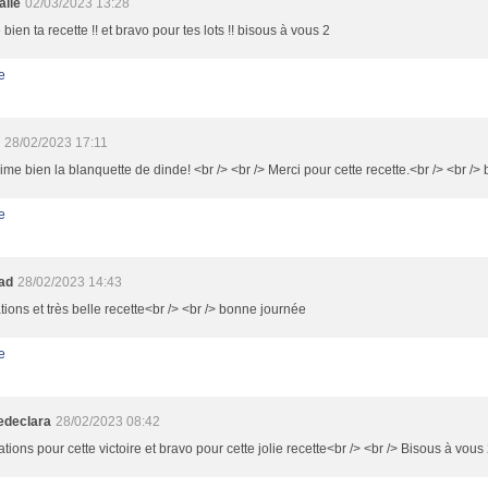
alie
02/03/2023 13:28
 bien ta recette !! et bravo pour tes lots !! bisous à vous 2
e
28/02/2023 17:11
aime bien la blanquette de dinde! <br /> <br /> Merci pour cette recette.<br /> <br />
e
oad
28/02/2023 14:43
tations et très belle recette<br /> <br /> bonne journée
e
ledeclara
28/02/2023 08:42
tations pour cette victoire et bravo pour cette jolie recette<br /> <br /> Bisous à vous