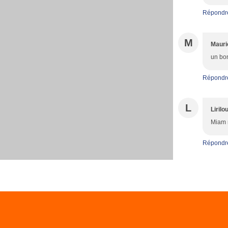
Répondr
M
Mauri
un bon
Répondr
L
Lirilo
Miam m
Répondr