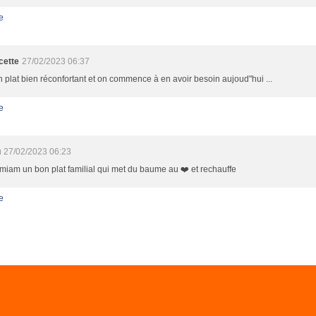
e
cette
27/02/2023 06:37
 plat bien réconfortant et on commence à en avoir besoin aujoud"hui ...
e
u
27/02/2023 06:23
iam un bon plat familial qui met du baume au ❤️ et rechauffe
e