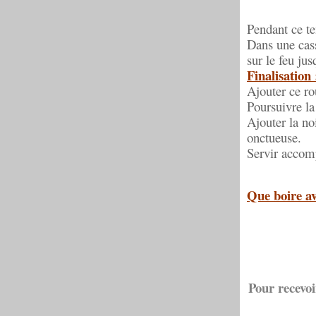
Pendant ce te
Dans une cass
sur le feu jus
Finalisation 
Ajouter ce ro
Poursuivre la
Ajouter la no
onctueuse.
Servir accomp
Que boire av
Pour recevoi