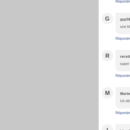
Répondr
G
guy5
une bl
Répondr
R
recett
super 
Répondr
M
Mario
Un dél
Répondr