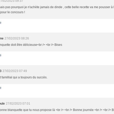
27/02/2023 09:37
sais pas pourquoi je n'achète jamais de dinde , cette belle recette va me pousser à le
pour le concours !
e
ine
27/02/2023 08:26
nquette doit être délicieuse<br /> <br /> Bises
e
3
27/02/2023 07:49
t famillial qui a toujours du succès.
e
ule
27/02/2023 07:01
nne blanquette que tu nous propose là <br /> <br /> Bonne journée <br /> <br /> 