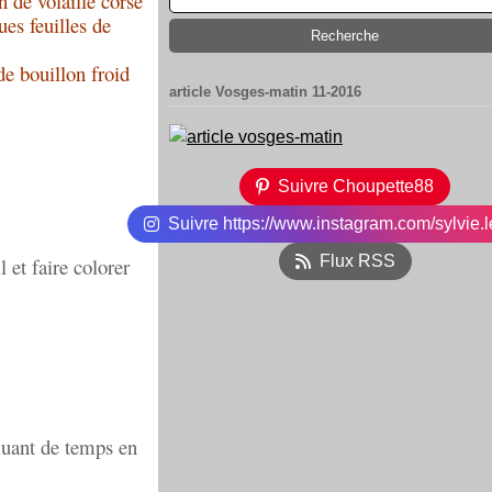
n de volaille corsé
es feuilles de
de bouillon froid
article Vosges-matin 11-2016
Suivre Choupette88
Suivre https://www.instagram.com/sylvie.l
Flux RSS
l et faire colorer
emuant de temps en