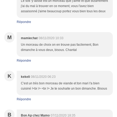
Le sotl 'y laisse est un morceau que j'aime et que bizarrement
j'ai du mal à trouver en ce moment, vous l'avez bien
assaisonné j'aime beaucoup portez vous bien tous les deux
Répondre
M
mamiechat
08/11/2020 10:33
Un morceau de choix on en trouve pas facilement, Bon
dimanche à vous deux, bisous. Chantal
Répondre
K
kekeli
08/11/2020 06:23
C'est un très bon morceau de viande et ton mari l'a bien
cuisiné !<br /> <br /> Je te souhaite un bon dimanche. Bisous
Répondre
B
Bon Ap chez Mamo
07/11/2020 18:35