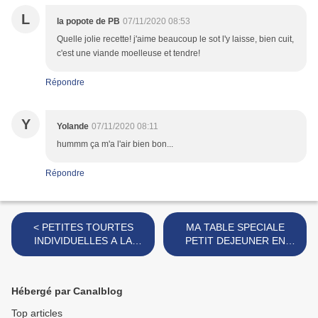
L
la popote de PB
07/11/2020 08:53
Quelle jolie recette! j'aime beaucoup le sot l'y laisse, bien cuit,
c'est une viande moelleuse et tendre!
Répondre
Y
Yolande
07/11/2020 08:11
hummm ça m'a l'air bien bon...
Répondre
< PETITES TOURTES
MA TABLE SPECIALE
INDIVIDUELLES A LA
PETIT DEJEUNER EN
BLANQUETTE DE VEAU
ROUGE ET BLANCHE >
Hébergé par Canalblog
Top articles