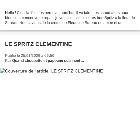
Hello ! C'est la fête des pères aujourd'hui, il va faire très chaud alors pour
bien commencer votre repas, je vous conseille ce très bon Spritz à la fleur de
Sureau. Nous avions de la crème de Fleurs de Sureau entamée et une
bouteille de Prosecco au frais....
LE SPRITZ CLEMENTINE
Publié le 25/01/2026 à 09:50
Par
Quand choupette et papoune cuisinent ...