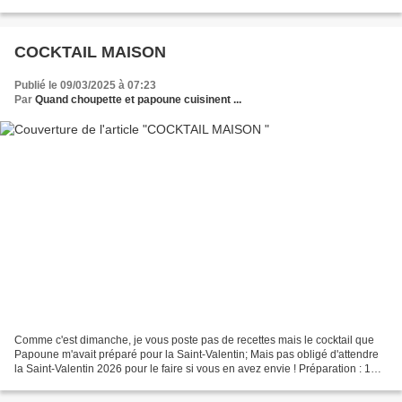
cocktail. A préparer dans un...
COCKTAIL MAISON
Publié le 09/03/2025 à 07:23
Par
Quand choupette et papoune cuisinent ...
Comme c'est dimanche, je vous poste pas de recettes mais le cocktail que
Papoune m'avait préparé pour la Saint-Valentin; Mais pas obligé d'attendre
la Saint-Valentin 2026 pour le faire si vous en avez envie ! Préparation : 1
dose égale à 3 cl Dans un...