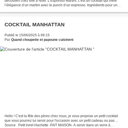
découvert chez elle à Noël. L’Espresso Martini, c’est un cocktail qui mêle
l’élégance d’un martini avec le punch d’un expresso. Ingrédients pour un
verre : 5 cl de vodka - 3cl de...
COCKTAIL MANHATTAN
Publié le 15/06/2025 à 08:15
Par
Quand choupette et papoune cuisinent
Hello ! C'est la fête des pères chez nous, je vous propose un petit cocktail
que vous pourrez lui servir pour l'occasion avec un petit cadeau ou pas ...
Source : Petit livret Hachette -FAIT MAISON- A servir dans un verre à