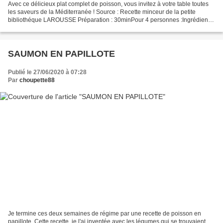
Avec ce délicieux plat complet de poisson, vous invitez à votre table toutes
les saveurs de la Méditerranée ! Source : Recette minceur de la petite
bibliothéque LAROUSSE Préparation : 30minPour 4 personnes :Ingrédients
: 4 filets de poisson à chair blanche...
SAUMON EN PAPILLOTE
Publié le 27/06/2020 à 07:28
Par
choupette88
Je termine ces deux semaines de régime par une recette de poisson en
papillote. Cette recette, je l'ai inventée avec les légumes qui se trouvaient