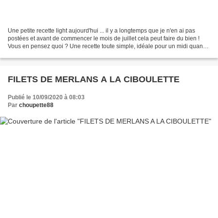
Une petite recette light aujourd'hui ... il y a longtemps que je n'en ai pas
postées et avant de commencer le mois de juillet cela peut faire du bien !
Vous en pensez quoi ? Une recette toute simple, idéale pour un midi quand
il fait bien chaud ! Préparation...
FILETS DE MERLANS A LA CIBOULETTE
Publié le 10/09/2020 à 08:03
Par
choupette88