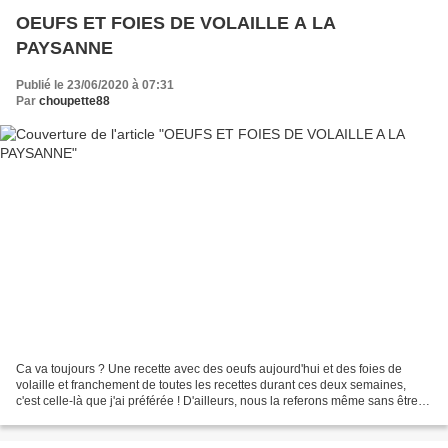
OEUFS ET FOIES DE VOLAILLE A LA
PAYSANNE
Publié le 23/06/2020 à 07:31
Par
choupette88
Ca va toujours ? Une recette avec des oeufs aujourd'hui et des foies de
volaille et franchement de toutes les recettes durant ces deux semaines,
c'est celle-là que j'ai préférée ! D'ailleurs, nous la referons même sans être
au régime ! Pour 1 personne...