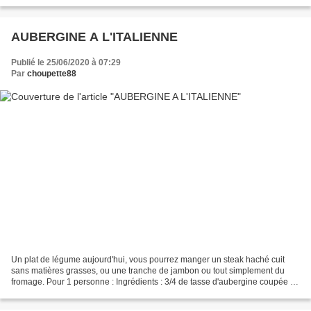
tant mieux" pour vous ... vous...
AUBERGINE A L'ITALIENNE
Publié le 25/06/2020 à 07:29
Par
choupette88
Un plat de légume aujourd'hui, vous pourrez manger un steak haché cuit
sans matières grasses, ou une tranche de jambon ou tout simplement du
fromage. Pour 1 personne : Ingrédients : 3/4 de tasse d'aubergine coupée en
dés et ébouillantée, bien égouttée...