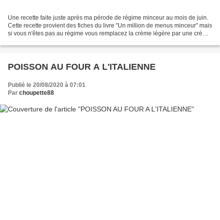
Une recette faite juste après ma pérode de régime minceur au mois de juin.
Cette recette provient des fiches du livre "Un million de menus minceur" mais
si vous n'êtes pas au régime vous remplacez la crème légère par une crème
entière la sauce n'en sera...
POISSON AU FOUR A L'ITALIENNE
Publié le 20/08/2020 à 07:01
Par
choupette88