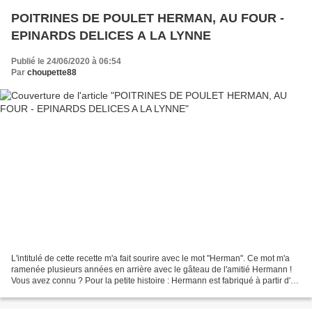
POITRINES DE POULET HERMAN, AU FOUR -
EPINARDS DELICES A LA LYNNE
Publié le 24/06/2020 à 06:54
Par
choupette88
L'intitulé de cette recette m'a fait sourire avec le mot "Herman". Ce mot m'a
ramenée plusieurs années en arrière avec le gâteau de l'amitié Hermann !
Vous avez connu ? Pour la petite histoire : Hermann est fabriqué à partir d'un
levain naturel qui se...