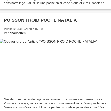
dans notre frigo. J'ai utilisé une poche en silicone bleue et le résultat était top
! Si vous n'avez pas...
POISSON FROID POCHE NATALIA
Publié le 26/06/2020 à 07:08
Par
choupette88
Nos deux semaines de régime se terminent ... vous en avez pensé quoi ?
Vous avez essayé, vous attendez ou tout simplement vous n'êtes pas tenté ?
Même si vous n'etes pas obligé de perdre du poids et je voudrais dire "c'est