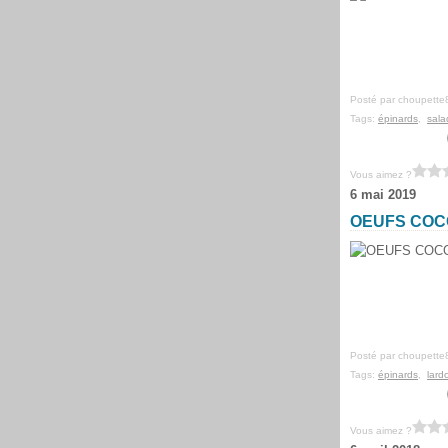
Posté par choupette
Tags:
épinards
,
sala
Vous aimez ?
6 mai 2019
OEUFS COC
Posté par choupette
Tags:
épinards
,
lard
Vous aimez ?