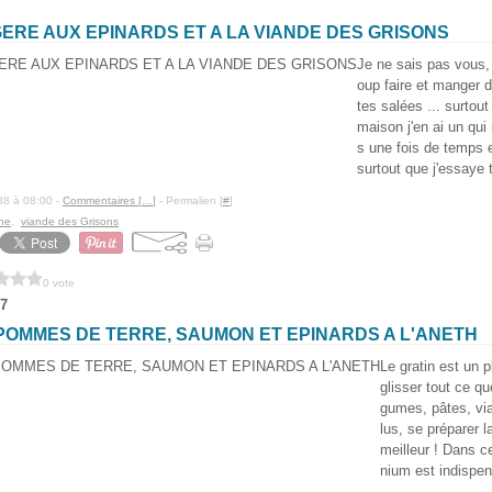
ERE AUX EPINARDS ET A LA VIANDE DES GRISONS
Je ne sais pas vous,
oup faire et manger d
tes salées ... surtout
maison j'en ai un qui 
s une fois de temps e
surtout que j'essaye t
88 à 08:00 -
Commentaires [
…
]
- Permalien [
#
]
he
,
viande des Grisons
0 vote
7
POMMES DE TERRE, SAUMON ET EPINARDS A L'ANETH
Le gratin est un p
glisser tout ce qu
gumes, pâtes, via
lus, se préparer la
meilleur ! Dans ce
nium est indispens