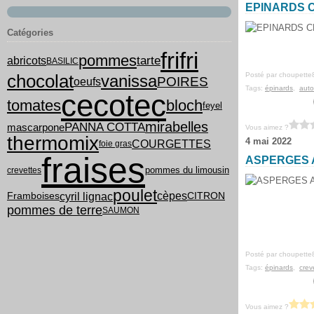
EPINARDS 
Catégories
frifri
pommes
tarte
abricots
BASILIC
chocolat
Posté par choupette
vanissa
POIRES
oeufs
Tags:
épinards
,
auto
cecotec
tomates
bloch
feyel
mirabelles
PANNA COTTA
mascarpone
Vous aimez ?
thermomix
4 mai 2022
COURGETTES
foie gras
fraises
ASPERGES 
pommes du limousin
crevettes
poulet
cyril lignac
cèpes
Framboises
CITRON
pommes de terre
SAUMON
Posté par choupette
Tags:
épinards
,
crev
Vous aimez ?