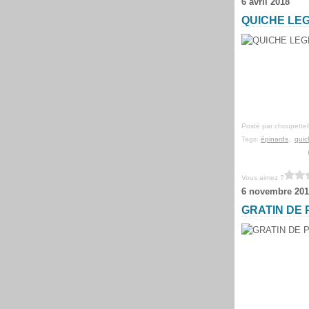
6 avril 2018
QUICHE LEG
Posté par choupette
Tags:
épinards
,
quic
Vous aimez ?
6 novembre 201
GRATIN DE 