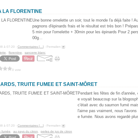
 LA FLORENTINE
Une bonne omelette un soir, tout le monde l'a déjà faite ! A
pagnons d'épinards frais et le résultat est très bon ! Prépa
5 min pour l'omelette + 30min pour les épinards Pour 2 per
00g...
88 à 07:20 -
Commentaires [
…
]
- Permalien [
#
]
ette
,
florentine
,
sancerre blanc
0 vote
ARDS, TRUITE FUMEE ET SAINT-MÔRET
Pendant les fêtes de fin d'année, 
e voyait beaucoup sur la blogosph
c'était avec du saumon fumé ma
l'aime pas vraiment, nous l'avons 
e fumée. Nous avons regardé plus
88 à 07:20 -
Commentaires [
…
]
- Permalien [
#
]
te fumée
,
au pays du citron
,
perles de jus de citron