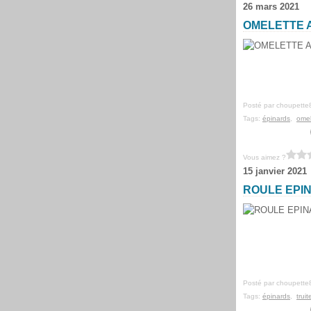
26 mars 2021
OMELETTE A
Posté par choupette
Tags:
épinards
,
omel
Vous aimez ?
15 janvier 2021
ROULE EPIN
Posté par choupette
Tags:
épinards
,
trui