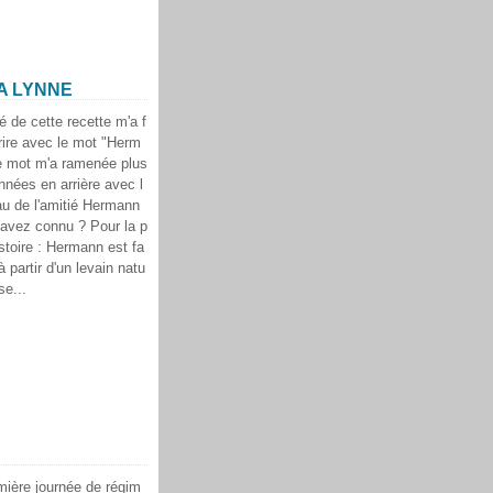
LA LYNNE
ulé de cette recette m'a f
rire avec le mot "Herm
e mot m'a ramenée plus
nnées en arrière avec l
au de l'amitié Hermann
 avez connu ? Pour la p
istoire : Hermann est fa
à partir d'un levain natu
se...
ière journée de régim