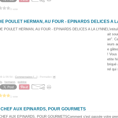
0 vote
DE POULET HERMAN, AU FOUR - EPINARDS DELICES A 
L'intit
ait sou
an". C
ieurs a
e gâte
! Vous
etite h
briqué 
rel qui 
88 à 06:54 -
Commentaires [
…
]
- Permalien [
#
]
ds
,
hermann
,
poitrine
1 vote
 CHEF AUX EPINARDS, POUR GOURMETS
Comment s'est passée votre prem