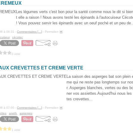
CREMEUX
Les légumes verts c'est bon pour la santé comme nous le dit si bien m
t elle a raison ! Nous avons testé les épinards à l'autocuiseur Cécote
! Vous pouvez servir les épinards avec un oeuf poché et un peu de..
88 à 06:31 -
Commentaires [
…
]
- Permalien [
#
]
cuiseur
,
cécotec
0 vote
AUX CREVETTES ET CREME VERTE
La saison des asperges bat son plein 
me qui ne reste pas longtemps sur nos é
r. Asperges blanches, vertes ou des bo
ner vos assiettes.Aujourd'hui nous le
tes crevettes...
88 à 07:00 -
Commentaires [
…
]
- Permalien [
#
]
ettes
,
aneth
,
asperges
1 vote