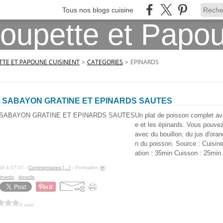
Tous nos blogs cuisine
TE ET PAPOUNE CUISINENT
>
CATEGORIES
>
EPINARDS
 SABAYON GRATINE ET EPINARDS SAUTES
Un plat de poisson complet a
e et les épinards. Vous pouve
avec du bouillon, du jus d'ora
n du poisson. Source : Cuisin
ation : 35min Cuisson : 25min
88 à 07:37 -
Commentaires [
…
]
- Permalien [
#
]
inards
,
dorade
0 vote