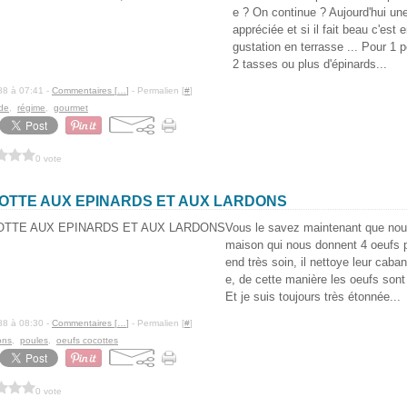
e ? On continue ? Aujourd'hui une
appréciée et si il fait beau c'est
gustation en terrasse ... Pour 1 p
2 tasses ou plus d'épinards...
88 à 07:41 -
Commentaires [
…
]
- Permalien [
#
]
de
,
régime
,
gourmet
0 vote
OTTE AUX EPINARDS ET AUX LARDONS
Vous le savez maintenant que nou
maison qui nous donnent 4 oeufs p
end très soin, il nettoye leur caba
e, de cette manière les oeufs sont 
Et je suis toujours très étonnée...
88 à 08:30 -
Commentaires [
…
]
- Permalien [
#
]
ons
,
poules
,
oeufs cocottes
0 vote