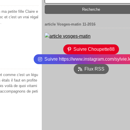
a petite fille Claire e
c et c'est un vrai régal
.
article Vosges-matin 11-2016
Suivre Choupette88
Suivre https://www.instagram.com/sylvie.l
Flux RSS
et comme c'est un légu
tals il faut en profite
is voilà de quoi vitami
s accompagnons de peti