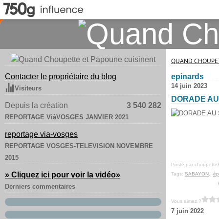
QUAND CHOUPET
Contacter le propriétaire du blog
epinards
14 juin 2023
Visiteurs
DORADE AU
Depuis la création
3 540 282
REPORTAGE ViàVOSGES JANVIER 2021
reportage via-vosges
REPORTAGE VOSGES-TELEVISION NOVEMBRE
2015
Posté par choupette
» Cliquez ici pour voir la vidéo
»
Tags:
SABAYON
,
ép
Derniers commentaires
Vous aimez ?
7 juin 2022