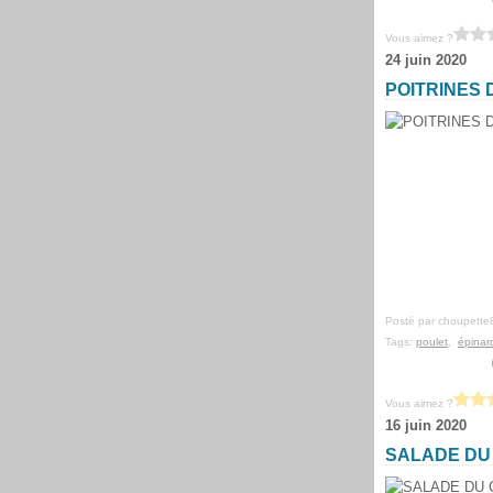
Vous aimez ?
24 juin 2020
POITRINES 
Posté par choupette
Tags:
poulet
,
épinar
Vous aimez ?
16 juin 2020
SALADE DU