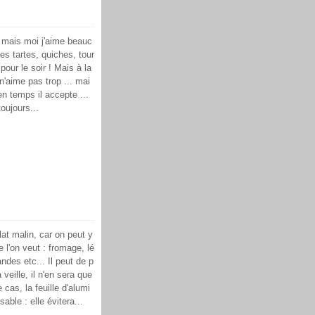
 mais moi j'aime beauc
es tartes, quiches, tour
 pour le soir ! Mais à la
n'aime pas trop ... mai
n temps il accepte ...
oujours...
lat malin, car on peut y
e l'on veut : fromage, lé
ndes etc... Il peut de p
 veille, il n'en sera que
 cas, la feuille d'alumi
able : elle évitera...