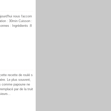
ujourd'hui nous l'accom
ration : 30min Cuisson :
sonnes : Ingrédients :8
cette recette de roulé s
ère. Le plus souvent,
is comme papoune ne
remplacé par de la truit
ieurs...