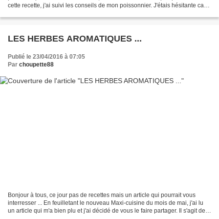
cette recette, j'ai suivi les conseils de mon poissonnier. J'étais hésitante car
je n'aime pas trop le thon mais...
LES HERBES AROMATIQUES ...
Publié le 23/04/2016 à 07:05
Par
choupette88
Bonjour à tous, ce jour pas de recettes mais un article qui pourrait vous
interresser ... En feuilletant le nouveau Maxi-cuisine du mois de mai, j'ai lu
un article qui m'a bien plu et j'ai décidé de vous le faire partager. Il s'agit des
herbes aromatiques...