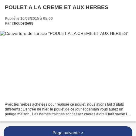
POULET A LA CREME ET AUX HERBES
Publié le 10/03/2015 à 05:00
Par
choupette88
Avec les herbes achetées pour réaliser ce poulet, nous avons fait 3 plats
différents : L'entrée de hier, le poulet de ce jour et demain vous aurez un
potage maison ! Les herbes fraiches sont assez chères alors il faut savoir les
utiliser jusqu'au bout...
Page suivante >