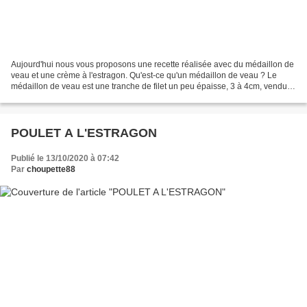
Aujourd'hui nous vous proposons une recette réalisée avec du médaillon de
veau et une crème à l'estragon. Qu'est-ce qu'un médaillon de veau ? Le
médaillon de veau est une tranche de filet un peu épaisse, 3 à 4cm, vendue
sans barde. Source : Marmiton Préparation...
POULET A L'ESTRAGON
Publié le 13/10/2020 à 07:42
Par
choupette88