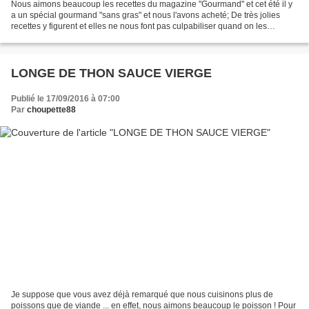
Nous aimons beaucoup les recettes du magazine "Gourmand" et cet été il y
a un spécial gourmand "sans gras" et nous l'avons acheté; De très jolies
recettes y figurent et elles ne nous font pas culpabiliser quand on les
dégustent ... Pour 4 personnes :Préparation...
LONGE DE THON SAUCE VIERGE
Publié le 17/09/2016 à 07:00
Par
choupette88
Je suppose que vous avez déjà remarqué que nous cuisinons plus de
poissons que de viande ... en effet, nous aimons beaucoup le poisson ! Pour