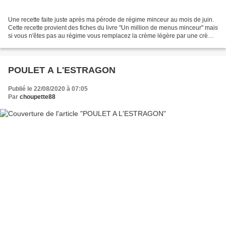
Une recette faite juste après ma pérode de régime minceur au mois de juin.
Cette recette provient des fiches du livre "Un million de menus minceur" mais
si vous n'êtes pas au régime vous remplacez la crème légère par une crème
entière la sauce n'en sera...
POULET A L'ESTRAGON
Publié le 22/08/2020 à 07:05
Par
choupette88