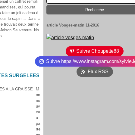
enait un coffret rempli
mandises, qui pourra
rs faire un joli cadeau à
ous le sapin ... Dans c
se trouvait deux terrine
article Vosges-matin 11-2016
 Maison Sauveterre. No
s...
Suivre Choupette88
Suivre https://www.instagram.com/sylvie.l
Flux RSS
ITES SURGELEES
M
on
no
uv
ea
u
pa
rte
na