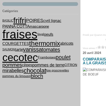
Catégories
frifri
POIRES
cyril lignac
BASILIC
PANNA COTTA
mascarpone
fraises
oeufs
feyel
Posté par Quand chou
thermomix
COURGETTES
abricots
vanissa
tomates
Vous aimez ?
tarte
SAUMON
20 avril 2024
cecotec
poulet
Framboises
COMPARAISO
A LA GRAIS
pommes
pommes de terre
cèpes
CITRON
chocolat
mirabelles
foie gras
crevettes
bloch
pommes du limousin