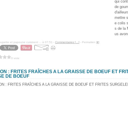
qui cont
de gour
d'ailleu
mettre s
e colis 
s de la
us avon
pette et papoune cuisinent ... à 07:51 -
Commentaires [
…
]
- Permalien [
#
]
0 vote
N : FRITES FRAÎCHES A LA GRAISSE DE BOEUF ET FR
SE DE BOEUF