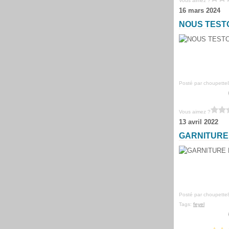
Vous aimez ?
16 mars 2024
NOUS TESTO
Posté par choupette
Vous aimez ?
13 avril 2022
GARNITURE
Posté par choupette
Tags:
feyel