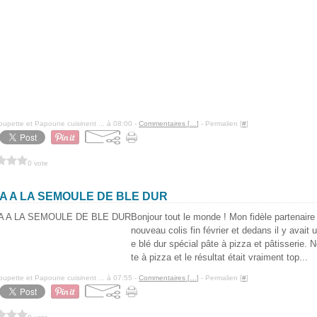
pette et Papoune cuisinent ... à 08:00 -
Commentaires [
…
]
- Permalien [
#
]
0 vote
ZA A LA SEMOULE DE BLE DUR
Bonjour tout le monde ! Mon fidèle partenair
nouveau colis fin février et dedans il y avai
e blé dur spécial pâte à pizza et pâtisserie. 
te à pizza et le résultat était vraiment top...
pette et Papoune cuisinent ... à 07:55 -
Commentaires [
…
]
- Permalien [
#
]