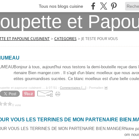
Tous nos blogs cuisine
TE ET PAPOUNE CUISINENT
>
CATEGORIES
>
JE TESTE POUR VOUS
HUMEAU
Bonjour à tous, aujourd'hui nous testons la demi-bouteille reçue dans 
rtenaire Bien manger.com . Il s'agit d'un blanc moelleux que nous av
etites gourmandises sucrées. Ce blanc moelleux est d'une belle couleu
pette et papoune cuisinent ... à 07:51 -
Commentaires [
…
]
- Permalien [
#
]
0 vote
POUR VOUS LES TERRINES DE MON PARTENAIRE BIEN.
Notre p
om nous