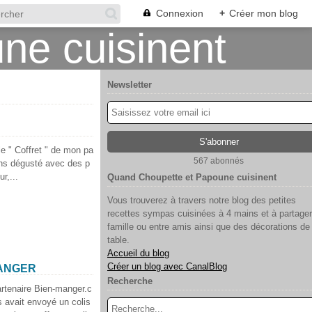
Connexion
+
Créer mon blog
Newsletter
le " Coffret " de mon pa
567 abonnés
ons dégusté avec des p
r,...
Quand Choupette et Papoune cuisinent
Vous trouverez à travers notre blog des petites
recettes sympas cuisinées à 4 mains et à partager
famille ou entre amis ainsi que des décorations de
table.
Accueil du blog
Créer un blog avec CanalBlog
MANGER
Recherche
artenaire Bien-manger.c
 avait envoyé un colis