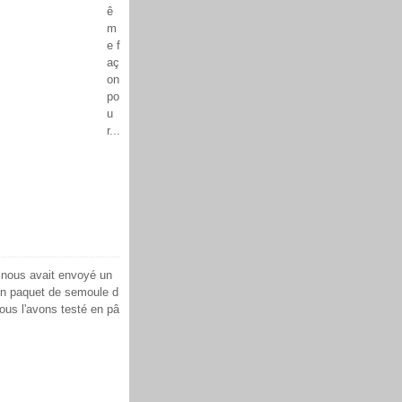
ê
m
e f
aç
on
po
u
r...
e nous avait envoyé un
t un paquet de semoule d
Nous l'avons testé en pâ