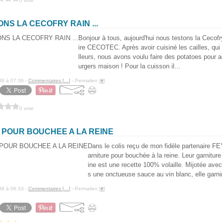
0 vote
NS LA CECOFRY RAIN ...
Bonjour à tous, aujourd'hui nous testons la Cecofr
ire CECOTEC. Après avoir cuisiné les cailles, qui 
lleurs, nous avons voulu faire des potatoes pou
urgers maison ! Pour la cuisson il...
88 à 07:36 -
Commentaires [
…
]
- Permalien [
#
]
0 vote
 POUR BOUCHEE A LA REINE
Dans le colis reçu de mon fidèle partenaire FEY
arniture pour bouchée à la reine. Leur garnitu
ine est une recette 100% volaille. Mijotée av
s une onctueuse sauce au vin blanc, elle garnir
88 à 06:33 -
Commentaires [
…
]
- Permalien [
#
]