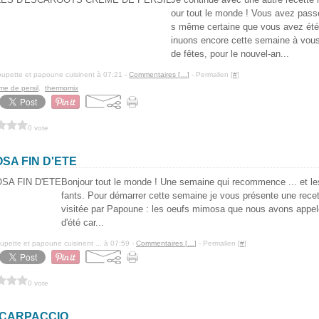
our tout le monde ! Vous avez pass
s même certaine que vous avez été 
inuons encore cette semaine à vous
de fêtes, pour le nouvel-an...
upette et papoune cuisinent à 07:21 -
Commentaires [
…
]
- Permalien [
#
]
me de persil
,
thermomix
0 vote
SA FIN D'ETE
Bonjour tout le monde ! Une semaine qui recommence ... et l
fants. Pour démarrer cette semaine je vous présente une rece
visitée par Papoune : les oeufs mimosa que nous avons appel
d'été car...
pette et papoune cuisinent ... à 07:59 -
Commentaires [
…
]
- Permalien [
#
]
0 vote
 CARPACCIO