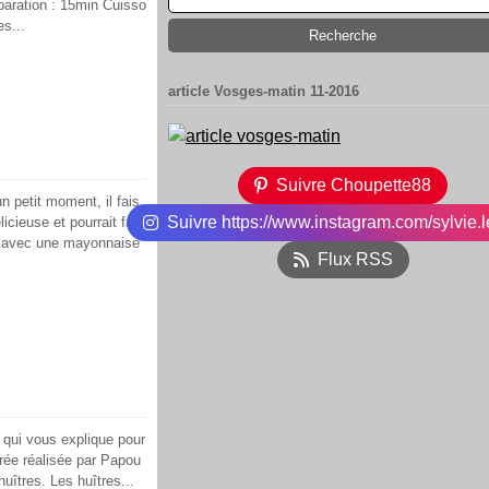
paration : 15min Cuisso
es...
article Vosges-matin 11-2016
Suivre Choupette88
un petit moment, il fais
Suivre https://www.instagram.com/sylvie.l
icieuse et pourrait fair
r avec une mayonnaise
Flux RSS
 qui vous explique pour
rée réalisée par Papou
huîtres. Les huîtres...