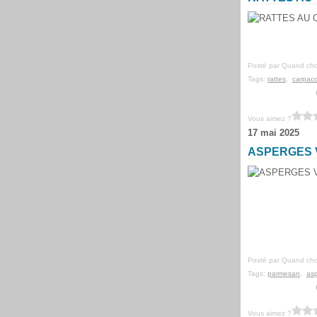
Posté par Quand cho
Tags:
rattes
,
carpac
Vous aimez ?
17 mai 2025
ASPERGES 
Posté par Quand cho
Tags:
parmesan
,
as
Vous aimez ?