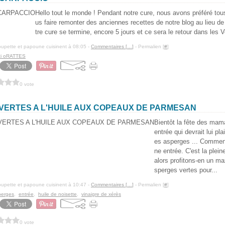
Hello tout le monde ! Pendant notre cure, nous avons préféré to
us faire remonter des anciennes recettes de notre blog au lieu d
tre cure se termine, encore 5 jours et ce sera le retour dans les V
upette et papoune cuisinent à 08:05 -
Commentaires [
…
]
- Permalien [
#
]
ci oRATTES
0 vote
VERTES A L'HUILE AUX COPEAUX DE PARMESAN
Bientôt la fête des mam
entrée qui devrait lui pla
es asperges ... Commenç
ne entrée. C'est la plei
alors profitons-en un m
sperges vertes pour...
upette et papoune cuisinent à 10:47 -
Commentaires [
…
]
- Permalien [
#
]
perges
,
entrée
,
huile de noisette
,
vinaigre de xérès
0 vote