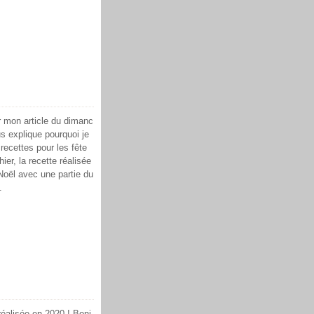
ir mon article du dimanc
s explique pourquoi je
ecettes pour les fête
er, la recette réalisée
Noël avec une partie du
.
réalisée en 2020 ! Bonj