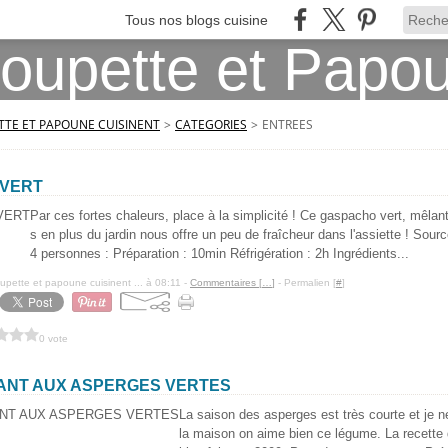
Tous nos blogs cuisine
TE ET PAPOUNE CUISINENT
>
CATEGORIES
>
ENTREES
VERT
Par ces fortes chaleurs, place à la simplicité ! Ce gaspacho vert, mêla
s en plus du jardin nous offre un peu de fraîcheur dans l'assiette ! So
4 personnes : Préparation : 10min Réfrigération : 2h Ingrédients...
pette et papoune cuisinent ... à 08:11 -
Commentaires [
…
]
- Permalien [
#
]
0 vote
ANT AUX ASPERGES VERTES
La saison des asperges est très courte et je 
la maison on aime bien ce légume. La recette q