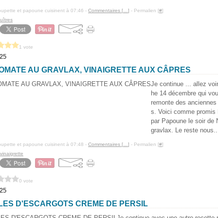
upette et papoune cuisinent à 07:46 -
Commentaires [
…
]
- Permalien [
#
]
uîtres
1 vote
25
OMATE AU GRAVLAX, VINAIGRETTE AUX CÂPRES
Je continue ... allez vo
he 14 décembre qui vou
remonte des anciennes r
s. Voici comme promis hi
par Papoune le soir de 
gravlax. Le reste nous..
upette et papoune cuisinent à 07:48 -
Commentaires [
…
]
- Permalien [
#
]
vinaigrette
0 vote
25
LES D'ESCARGOTS CREME DE PERSIL
Je continue avec une autre recette 