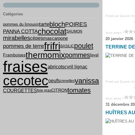
Catégories
Posté par Quand chou
bloch
tarte
POIRES
pommes du limousin
chocolat
PANNA COTTA
SAUMON
Vous aimez ?
mirabelles
cèpes
mascarpone
20 janvier 2026
frifri
poulet
pommes de terre
BASILIC
TERRINE D
thermomix
pommes
feyel
Framboises
fraises
cyril lignac
abricots
cecotec
vanissa
oeufs
crevettes
Posté par Quand chou
tomates
COURGETTES
CITRON
foie gras
Vous aimez ?
31 décembre 20
HUÎTRES A