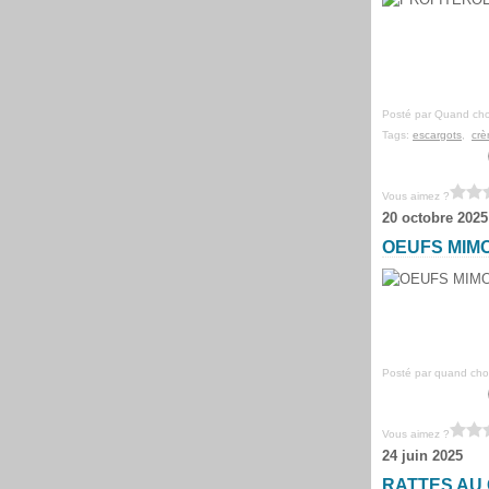
Posté par Quand cho
Tags:
escargots
,
crè
Vous aimez ?
20 octobre 2025
OEUFS MIMO
Posté par quand chou
Vous aimez ?
24 juin 2025
RATTES AU