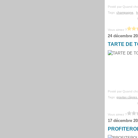
Posté par Quand cho
Tags:
champagne
,
h
Vous aimez ?
24 décembre 20
TARTE DE T
Posté par Quand cho
Tags:
gravlax câpres 
Vous aimez ?
17 décembre 20
PROFITERO