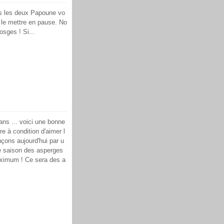
us les deux Papoune vo
e le mettre en pause. No
osges ! Si...
ans ... voici une bonne
ire à condition d'aimer l
ons aujourd'hui par u
ne saison des asperges
aximum ! Ce sera des a