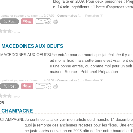
blog faite en 2009. Pour deux personnes : Pré
n :14 min Ingrédients : 1 botte d'asperges vert
pette et papoune cuisinent ... à 07:59 -
Commentaires [
…
]
- Permalien [
#
]
0 vote
E MACEDOINES AUX OEUFS
Une entrée pour ce mardi que j'ai réalisée il y a 
ait moins froid mais cette terrine est vraiment dél
e une bonne entrée, ou comme moi pour un soi
maison. Source : Petit chef Préparation...
pette et papoune cuisinent ... à 08:57 -
Commentaires [
…
]
- Permalien [
#
]
0 vote
25
U CHAMPAGNE
Je continue ... allez voir mon article du dimanche 14 décembre
quoi je remonte des anciennes recettes pour les fêtes. Une ent
ne juste après nouvel-an en 2023 afin de finir notre bourriche d'