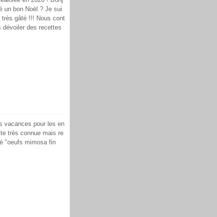
é un bon Noël ? Je sui
très gâté !!! Nous cont
 dévoiler des recettes
es vacances pour les en
tte très connue mais re
é "oeufs mimosa fin