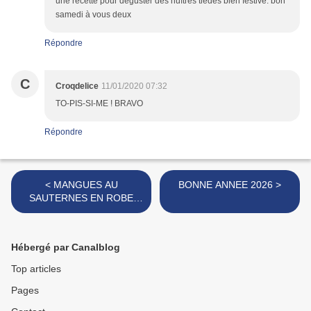
une recette pour déguster des huîtres tièdes bien festive. bon
samedi à vous deux
Répondre
C
Croqdelice
11/01/2020 07:32
TO-PIS-SI-ME ! BRAVO
Répondre
< MANGUES AU
BONNE ANNEE 2026 >
SAUTERNES EN ROBE
DOREE
Hébergé par Canalblog
Top articles
Pages