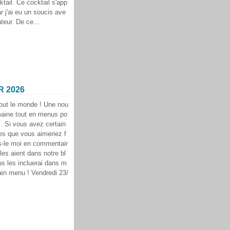
tail. Ce cocktail s'app
r j'ai eu un soucis ave
teur. De ce...
R 2026
tout le monde ! Une nou
maine tout en menus po
.. Si vous avez certain
es que vous aimeriez f
es-le moi en commentair
 les aient dans notre bl
us les incluerai dans m
ain menu ! Vendredi 23/