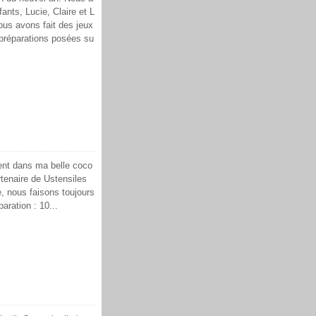
fants, Lucie, Claire et L
nous avons fait des jeux
 préparations posées su
ment dans ma belle coco
rtenaire de Ustensiles
, nous faisons toujours
aration : 10...