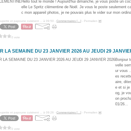
Hello tout le monde ! Aujourd'hui dimanche, je vous poste un cock
elle Le Spritz clémentine de Noël. Je vous le poste seulement ca
c mon appareil photos, je ne pouvais plus le vider sur mon ordina
pette et papoune cuisinent ... à 09:50 -
Commentaires [
…
]
- Permalien [
#
]
0 vote
 LA SEMAINE DU 23 JANVIER 2026 AU JEUDI 29 JANVIE
Bonjour 
velle se
ur vous .
es recett
aire, dit
e et si je
og, je vo
on proch
01/26...
pette et papoune cuisinent ... à 09:26 -
Commentaires [
…
]
- Permalien [
#
]
0 vote