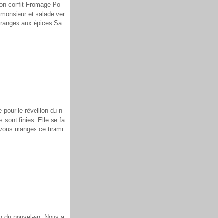
tron confit Fromage Po
monsieur et salade ver
oranges aux épices Sa
 pour le réveillon du n
 sont finies. Elle se fa
 vous mangés ce tirami
lon du nouvel-an. Nous a