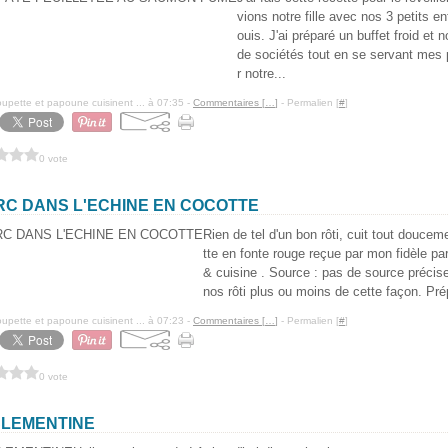
vions notre fille avec nos 3 petits en
ouis. J'ai préparé un buffet froid et 
de sociétés tout en se servant mes
r notre...
pette et papoune cuisinent ... à 07:35 -
Commentaires [
…
]
- Permalien [
#
]
0 vote
RC DANS L'ECHINE EN COCOTTE
Rien de tel d'un bon rôti, cuit tout douce
tte en fonte rouge reçue par mon fidèle pa
& cuisine . Source : pas de source précise
nos rôti plus ou moins de cette façon. Prép
pette et papoune cuisinent ... à 07:23 -
Commentaires [
…
]
- Permalien [
#
]
0 vote
CLEMENTINE