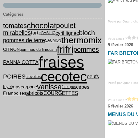
Catégories
Posté par Quand chou
chocolat
poulet
tomates
bloch
mirabelles
tarte
cyril lignac
BASILIC
thermomix
Vous aimez ?
pommes de terre
SAUMON
9 février 2026
frifri
pommes
pommes du limousin
CITRON
FAR BRETO
fraises
PANNA COTTA
cecotec
POIRES
oeufs
crevettes
Posté par Quand chou
vanissa
cèpes
feyel
mascarpone
foie gras
COURGETTES
abricots
Framboises
Vous aimez ?
6 février 2026
MENUS DU V