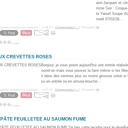
aint-Jacques et ci
mme Soir : Croque-
te Yaourt Soupe d'
medi 07/02/26...
pette et papoune cuisinent ... à 08:10 -
Commentaires [
…
]
- Permalien [
#
]
0 vote
AUX CREVETTES ROSES
Bonjour, je vous poste aujourd'hui une entrée réalisée
ouvel-an mais vous pouvez la faire même si les fêtes
it dans des verrines plus ou moins grosses selon si
su en entrée ou en amuse-bouche....
pette et papoune cuisinent ... à 07:35 -
Commentaires [
…
]
- Permalien [
#
]
0 vote
PÂTE FEUILLETEE AU SAUMON FUME
J'ai fais cette recette pour le réveil