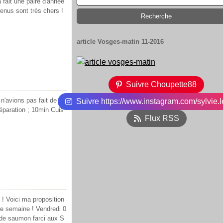
a fait une paire d'année
menus sont très chers !
article Vosges-matin 11-2016
Suivre Choupette88
'avions pas fait de far
Suivre https://www.instagram.com/sylvie.l
réparation ; 10min Cuis
Flux RSS
 ! Voici ma proposition
e semaine ! Vendredi 0
 de saumon farci aux S