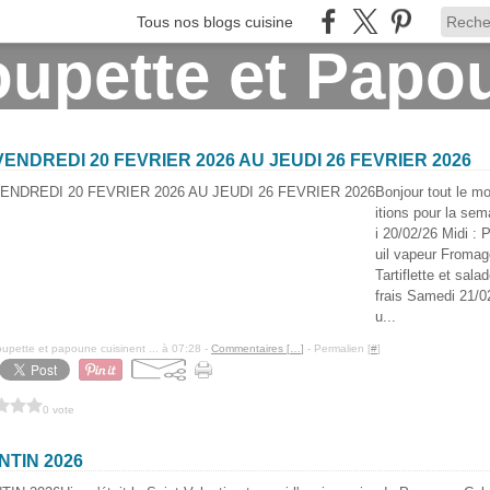
Tous nos blogs cuisine
ENDREDI 20 FEVRIER 2026 AU JEUDI 26 FEVRIER 2026
Bonjour tout le m
itions pour la sem
i 20/02/26 Midi :
uil vapeur Fromage
Tartiflette et sala
frais Samedi 21/02
u...
pette et papoune cuisinent ... à 07:28 -
Commentaires [
…
]
- Permalien [
#
]
0 vote
NTIN 2026