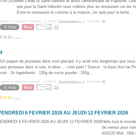
Hier c'était la Saint-Valentin et aussi l'anniversaire de Papoune. Cel
que pour la Saint-Valentin nous n'allons plus au restaurant car les 
Entre le restaurant et cuisiner à la maison, j'ai opté pour la boîte...
pette et papoune cuisinent ... à 10:41 -
Commentaires [
…
]
- Permalien [
#
]
0 vote
N
Un paquet de pruneaux dans mon placard, il y avait très longtemps que nous n
aux pruneaux alors ni une, ni deux ... c'est parti ! Source : la base d'un far P
son : 1h Ingrédients : 130g de sucre poudre - 150g...
pette et papoune cuisinent ... à 09:29 -
Commentaires [
…
]
- Permalien [
#
]
1 vote
ENDREDI 6 FEVRIER 2026 AU JEUDI 12 FEVRIER 2026
Hello tout le monde
de menus pour votr
6/02/26 Midi : Rôti