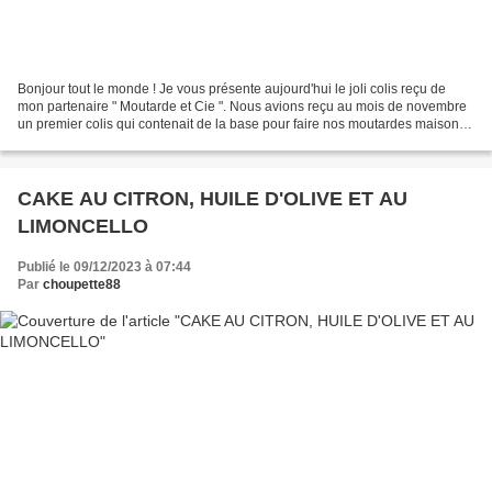
Bonjour tout le monde ! Je vous présente aujourd'hui le joli colis reçu de
mon partenaire " Moutarde et Cie ". Nous avions reçu au mois de novembre
un premier colis qui contenait de la base pour faire nos moutardes maison
ICI . Cette moutarde est vraiment...
CAKE AU CITRON, HUILE D'OLIVE ET AU
LIMONCELLO
Publié le 09/12/2023 à 07:44
Par
choupette88