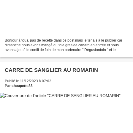
Bonjour à tous, pas de recette dans ce post mais je tenais à le publier car
dimanche nous avons mangé du foie gras de canard en entrée et nous
avons ajouté le confit de foin de mon partenaire " Dégustonfoin " et le
mariage des deux nous a surpris et bien...
CARRE DE SANGLIER AU ROMARIN
Publié le 11/12/2023 à 07:02
Par
choupette88