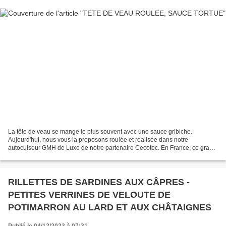
La tête de veau se mange le plus souvent avec une sauce gribiche.
Aujourd'hui, nous vous la proposons roulée et réalisée dans notre
autocuiseur GMH de Luxe de notre partenaire Cecotec. En France, ce grand
classique de la gastronomie a ses fans et même...
RILLETTES DE SARDINES AUX CÂPRES -
PETITES VERRINES DE VELOUTE DE
POTIMARRON AU LARD ET AUX CHÂTAIGNES
Publié le 04/12/2023 à 07:31