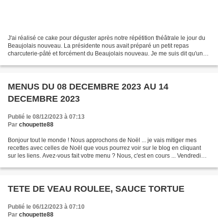
J'ai réalisé ce cake pour déguster après notre répétition théâtrale le jour du
Beaujolais nouveau. La présidente nous avait préparé un petit repas
charcuterie-pâté et forcément du Beaujolais nouveau. Je me suis dit qu'un
cake au citron serait parfait...
MENUS DU 08 DECEMBRE 2023 AU 14
DECEMBRE 2023
Publié le 08/12/2023 à 07:13
Par
choupette88
Bonjour tout le monde ! Nous approchons de Noël ... je vais mitiger mes
recettes avec celles de Noël que vous pourrez voir sur le blog en cliquant
sur les liens. Avez-vous fait votre menu ? Nous, c'est en cours ... Vendredi
08/12/23 Midi : Rôti de porc,...
TETE DE VEAU ROULEE, SAUCE TORTUE
Publié le 06/12/2023 à 07:10
Par
choupette88