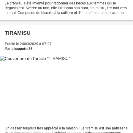
Le tiramisu a été inventé pour redonner des forces aux femmes qui le
dégustaient. Avérée ou non, elle lui donna son nom, tira mi sù , tire-moi vers
le haut. Composée de biscuits à la cuillère et d'une crème au mascarpone à
base d'œufs, cette spécialité...
TIRAMISU
Publié le 24/03/2020 à 07:07
Par
choupette88
Un dessert toujours très apprécié à la maison ! Le tiramisu est une pâtisserie
et un dessert traditionnel de la cuisine italienne. Il existe de nombreuses