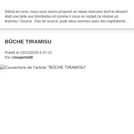
Début du mois, nous vous avons proposé un repas marcaire dont le dessert
était une tarte aux brimbelles et comme il nous en restait j'ai réalisé un
tiramisu ! Source : Pas de source, juste deux verrines avec des ingrédients
que j'avais à la maison (un...
BÛCHE TIRAMISU
Publié le 15/12/2020 à 07:21
Par
choupette88