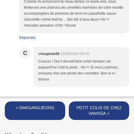
Comme ils annoncent du beau temps ce week end, nous
tenterons une plancha de crevettes marinées de votre recette
accompangées de pommes de terre en papaillotte sauce
ciboulette crème fraîche ... Bel été à tous deux !<br />
Amicales pensées ch'tis ! Nicole
Répondre
C
choupette88
22/06/2024 09:40
Coucou ! Oui il devrait faire soleil demain car
aujourd'hui c'est la pluie...<br /> Si vous y pensez,
envoyez-moi une photo des crevettes. Bon w-e !
bisous
< DAKGANGJEONG
PETIT COLIS DE CHEZ
VANISSA >