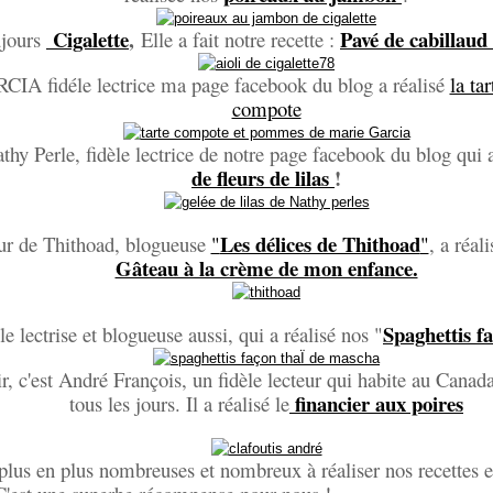
Cigalette
,
Pavé de cabillaud à
jours
Elle a fait notre recette :
IA fidéle lectrice ma page facebook du blog a réalisé
la ta
compote
thy Perle, fidèle lectrice de notre page facebook du blog qui a
de fleurs de lilas
!
Les délices de Thithoad
our de Thithoad, blogueuse
"
"
, a réal
Gâteau à la crème de mon enfance.
Spaghettis f
èle lectrise et blogueuse aussi, qui a réalisé nos "
ir, c'est André François, un fidèle lecteur qui habite au Canada
financier aux poires
tous les jours. Il a réalisé le
plus en plus nombreuses et nombreux à réaliser nos recettes et