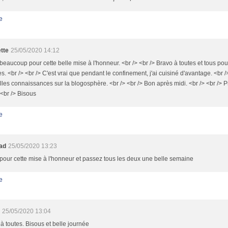
e
tte
25/05/2020 14:12
beaucoup pour cette belle mise à l'honneur. <br /> <br /> Bravo à toutes et tous pou
es. <br /> <br /> C'est vrai que pendant le confinement, j'ai cuisiné d'avantage. <br /> 
les connaissances sur la blogosphère. <br /> <br /> Bon après midi. <br /> <br /> 
 <br /> Bisous
e
oad
25/05/2020 13:23
pour cette mise à l'honneur et passez tous les deux une belle semaine
e
25/05/2020 13:04
à toutes. Bisous et belle journée