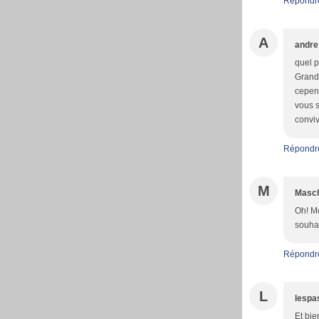
Répondr
A
andre
quel p
Grand 
cepend
vous s
conviv
Répondr
M
Masc
Oh! Me
souhai
Répondr
L
lespa
Et bie