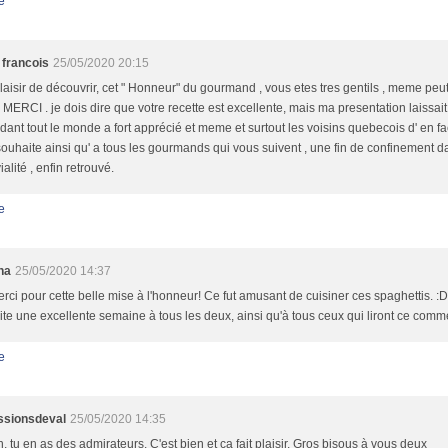
e
 francois
25/05/2020 20:15
laisir de découvrir, cet " Honneur" du gourmand , vous etes tres gentils , meme peut
MERCI . je dois dire que votre recette est excellente, mais ma presentation laissait
ant tout le monde a fort apprécié et meme et surtout les voisins quebecois d' en fac
ouhaite ainsi qu' a tous les gourmands qui vous suivent , une fin de confinement d
ialité , enfin retrouvé.
e
ha
25/05/2020 14:37
rci pour cette belle mise à l'honneur! Ce fut amusant de cuisiner ces spaghettis. :D
te une excellente semaine à tous les deux, ainsi qu'à tous ceux qui liront ce comme
e
ssionsdeval
25/05/2020 14:35
n, tu en as des admirateurs. C'est bien et ça fait plaisir. Gros bisous à vous deux