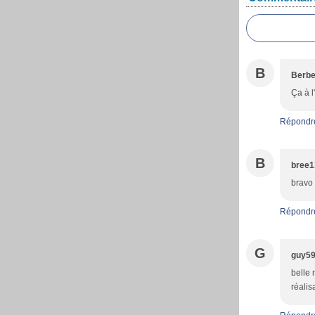
B
Berbe
Ça à l
Répondr
B
bree1
bravo 
Répondr
G
guy5
belle 
réalis