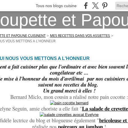
Tous nos blogs cuisine
TE ET PAPOUNE CUISINENT
>
MES RECETTES DANS VOS ASSIETTES
>
OUS VOUS METTONS A L'HONNEUR
UI NOUS VOUS METTONS A L'HONNEUR
t a fait cuisiner plus que l'ordinaire et avec bien souvent l
congélateur etc ...
lie mise à l'honneur du mois d'avril/mai par nos cuisiniers e
suivent nos recettes du blog.
Un grand merci à elles !
Bernard Miclo, mon cousin a réalisé notre pain cocotte :
La salade de crevette
elyne Seguin, amie choriste a elle fait "
bricoleuse et 
 fidéle lectrice du blog et blogueuse également "
poireaux au jambon
réalisée nos
!