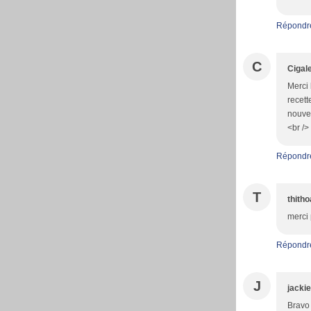
Répondr
C
Cigale
Merci 
recett
nouvel
<br />
Répondr
T
thith
merci 
Répondr
J
jackie
Bravo 