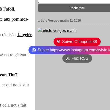
 l'aïoli
.
rte aux pommes-
article Vosges-matin 11-2016
la gelée
 réalisée
Suivre Choupette88
Suivre https://www.instagram.com/sylvie.l
isé notre gâteau :
Flux RSS
açon Thaï
"
 et qui nous suit
 cela nous fait