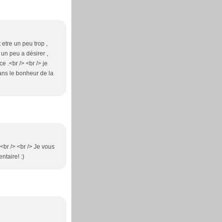
 etre un peu trop ,
 un peu a désirer ,
e .<br /> <br /> je
ans le bonheur de la
<br /> <br /> Je vous
ntaire! :)