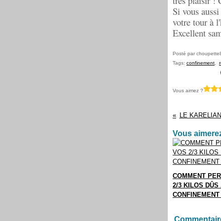
très plaisir 
Si vous aussi
votre tour à l
Excellent sam
Posté par choupette
Tags:
confinement
,
Vous aimez ?
LE KARELIA
Vous aimerez
COMMENT PER
2/3 KILOS DÛS
CONFINEMENT .
Commentair