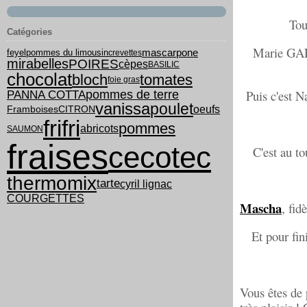
Tou
Catégories
Marie GARC
feyel
pommes du limousin
mascarpone
crevettes
mirabelles
POIRES
cèpes
BASILIC
chocolat
bloch
tomates
foie gras
Puis c'est Na
PANNA COTTA
pommes de terre
vanissa
poulet
oeufs
Framboises
CITRON
frifri
pommes
abricots
SAUMON
fraises
cecotec
C'est au t
thermomix
tarte
cyril lignac
COURGETTES
Mascha
, fid
Et pour fin
Vous êtes de 