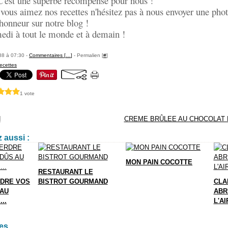
! C'est une superbe récompense pour nous !
 vous aimez nos recettes n'hésitez pas à nous envoyer une phot
'honneur sur notre blog !
edi à tout le monde et à demain !
88 à 07:30 -
Commentaires [
…
]
- Permalien [
#
]
recettes
1 vote
N
CREME BRÛLEE AU CHOCOLAT 
 aussi :
MON PAIN COCOTTE
RESTAURANT LE
DRE VOS
BISTROT GOURMAND
CLA
 AU
ABR
..
L'A
es