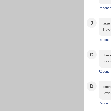
Répondr
J
jacre
Bravo 
Répondr
C
chez
Bravo 
Répondr
D
delph
Bravo 
Répondr