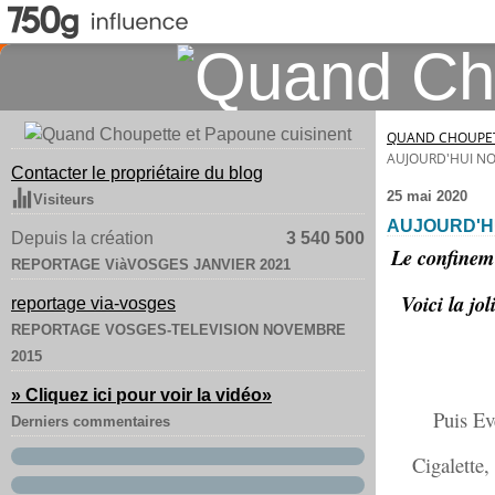
QUAND CHOUPET
AUJOURD'HUI N
Contacter le propriétaire du blog
25 mai 2020
Visiteurs
AUJOURD'H
Depuis la création
3 540 500
Le confinemen
REPORTAGE ViàVOSGES JANVIER 2021
Voici la jo
reportage via-vosges
REPORTAGE VOSGES-TELEVISION NOVEMBRE
2015
» Cliquez ici pour voir la vidéo
»
Puis Ev
Derniers commentaires
Cigalette,