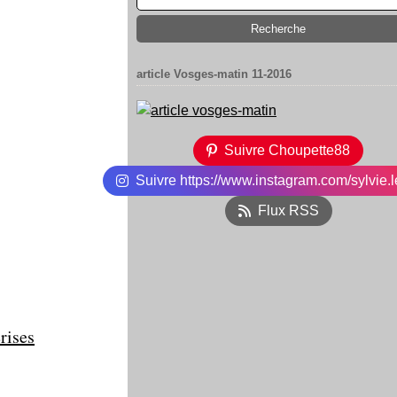
article Vosges-matin 11-2016
Suivre Choupette88
Suivre https://www.instagram.com/sylvie.l
Flux RSS
rises