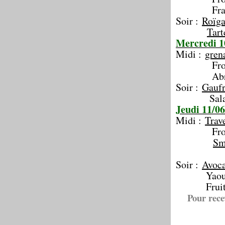
Frais
Soir :
Roïga
Tart
Mercredi 1
Midi :
gren
From
Abric
Soir :
Gaufr
Salade de
Jeudi 11/06
Midi :
Trav
From
Sm
Soir :
Avoca
Yaour
Frui
Pour rece