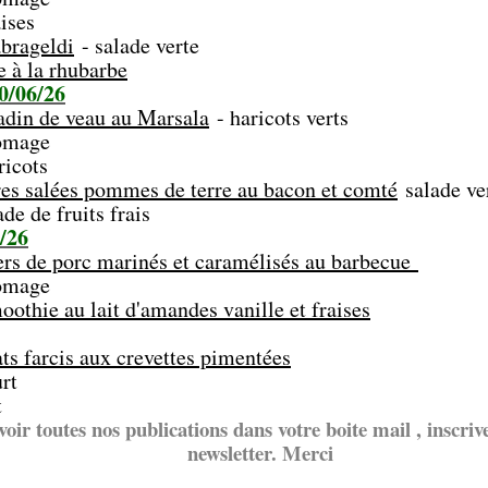
es
brageldi
- salade verte
e à la rhubarbe
0/06/26
adin de veau au Marsala
- haricots verts
age
ots
es salées pommes de terre au bacon et comté
salade ve
 fruits frais
/26
ers de porc marinés et caramélisés au barbecue
age
oothie au lait d'amandes vanille et fraises
ts farcis aux crevettes pimentées
t
t
voir toutes nos publications dans votre boite mail , inscriv
newsletter. Merci