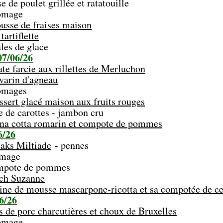
e de poulet grillée et ratatouille
age
usse de fraises maison
tartiflette
de glace
7/06/26
te farcie aux rillettes de Merluchon
varin d'agneau
ges
ssert glacé maison aux fruits rouges
e de carottes - jambon cru
na cotta romarin et compote de pommes
6/26
eaks Miltiade
- pennes
age
e de pommes
ch Suzanne
ine de mousse mascarpone-ricotta et sa compotée de ce
6/26
s de porc charcutières et choux de Bruxelles
age