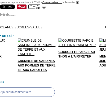
upette et papoune cuisinent à 07:44 -
Commentaires [
…
]
- Permalien [
#
]
0 vote
OCEANES SUCREES-SALEES
T
 aussi :
COURGETTE FARCIE AU
X
THON A L'AIRFREYER
MEN
CRUMBLE DE SARDINES
JUIL
AUX POMMES DE TERRE
AOU
ET AUX CAROTTES
es
Ajouter un commentaire