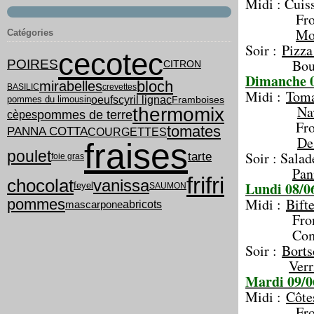
Midi : Cuiss
From
Mo
Catégories
Soir :
Pizza 
cecotec
Boules 
POIRES
CITRON
Dimanche 0
bloch
mirabelles
BASILIC
crevettes
Midi :
Toma
cyril lignac
oeufs
pommes du limousin
Framboises
Na
thermomix
pommes de terre
cèpes
Froma
tomates
PANNA COTTA
COURGETTES
De
fraises
poulet
Soir : Salad
tarte
foie gras
Pan
frifri
chocolat
vanissa
Lundi 08/0
feyel
SAUMON
Midi :
Bift
pommes
abricots
mascarpone
From
Compot
Soir :
Borts
Verr
Mardi 09/0
Midi :
Côte
From