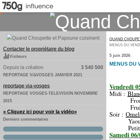
QUAND CHOUPET
MENUS DU VENDRE
Contacter le propriétaire du blog
5 juin 2026
Visiteurs
MENUS DU VE
Depuis la création
3 540 500
REPORTAGE ViàVOSGES JANVIER 2021
Vendredi 0
reportage via-vosges
Midi :
Blan
REPORTAGE VOSGES-TELEVISION NOVEMBRE
From
2015
Frui
» Cliquez ici pour voir la vidéo
»
Soir :
Omele
Derniers commentaires
Yaour
Petit fla
Samedi 06/