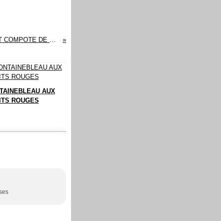
PANNA COTTA AU ROMARIN ET COMPOTE DE POMME
TAINEBLEAU AUX
ITS ROUGES
ises