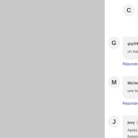
C
G
guy5
un sup
Répondr
M
Miche
une be
Répondr
J
josy
2
Après 
beaux 