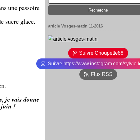
ans une passoire
de sucre glace.
article Vosges-matin 11-2016
Suivre Choupette88
Suivre https://www.instagram.com/sylvie.l
Flux RSS
en.
s, je vais donne
 juin !