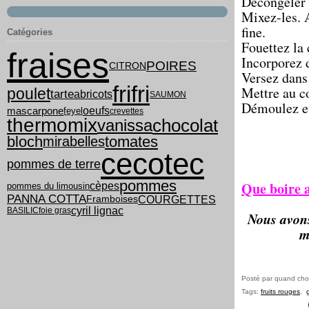
Décongeler 
Mixez-les. A
fine.
Catégories
Fouettez la 
fraises
Incorporez d
POIRES
CITRON
Versez dans
frifri
Mettre au c
poulet
tarte
abricots
SAUMON
Démoulez et
oeufs
mascarpone
feyel
crevettes
thermomix
chocolat
vanissa
bloch
tomates
mirabelles
cecotec
pommes de terre
pommes
Que boire a
cèpes
pommes du limousin
PANNA COTTA
COURGETTES
Framboises
cyril lignac
BASILIC
foie gras
Nous avons 
m
Posté par quand cho
Tags:
fruits rouges
,