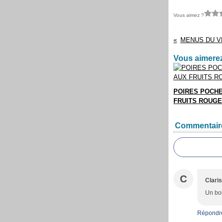
Vous aimez ?
Vous aimerez
POIRES POCH
FRUITS ROUG
Commentair
C
Clari
Un bon
Répondr