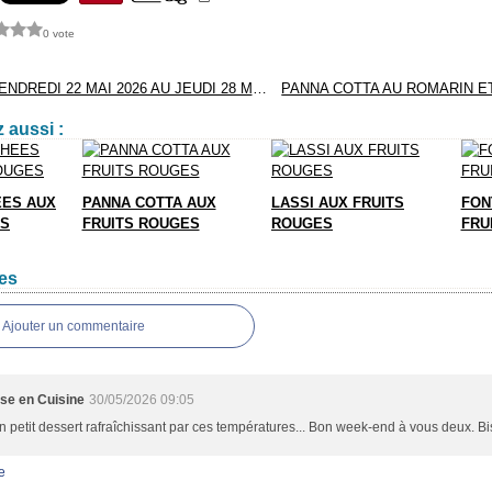
0 vote
MENUS DU VENDREDI 22 MAI 2026 AU JEUDI 28 MAI 2026
 aussi :
EES AUX
PANNA COTTA AUX
LASSI AUX FRUITS
FON
ES
FRUITS ROUGES
ROUGES
FRU
es
Ajouter un commentaire
sse en Cuisine
30/05/2026 09:05
 petit dessert rafraîchissant par ces températures... Bon week-end à vous deux. B
e