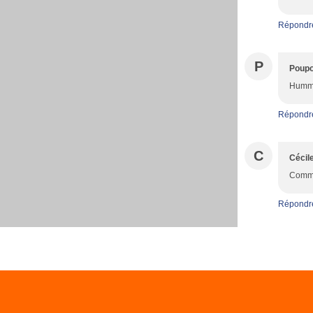
Répondr
P
Poupo
Humm t
Répondr
C
Cécil
Comme 
Répondr