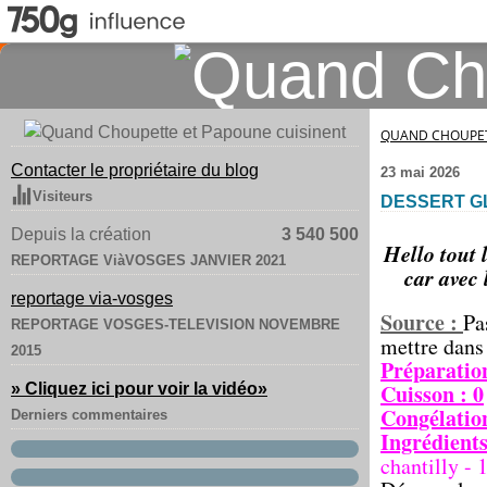
QUAND CHOUPET
Contacter le propriétaire du blog
23 mai 2026
Visiteurs
DESSERT G
Depuis la création
3 540 500
Hello tout 
REPORTAGE ViàVOSGES JANVIER 2021
car avec
reportage via-vosges
Source :
Pa
REPORTAGE VOSGES-TELEVISION NOVEMBRE
mettre dans 
2015
Préparatio
Cuisson : 0
» Cliquez ici pour voir la vidéo
»
Congélatio
Derniers commentaires
Ingrédients
chantilly - 