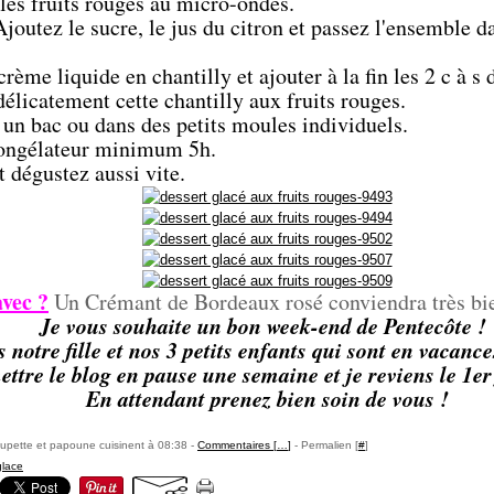
les fruits rouges au micro-ondes.
joutez le sucre, le jus du citron et passez l'ensemble d
crème liquide en chantilly et ajouter à la fin les 2 c à s 
élicatement cette chantilly aux fruits rouges.
 un bac ou dans des petits moules individuels.
ongélateur minimum 5h.
 dégustez aussi vite.
vec ?
Un Crémant de Bordeaux rosé conviendra très bi
Je vous souhaite un bon week-end de Pentecôte !
notre fille et nos 3 petits enfants qui sont en vacance
ettre le blog en pause une semaine et je reviens le 1er
En attendant prenez bien soin de vous !
upette et papoune cuisinent à 08:38 -
Commentaires [
…
]
- Permalien [
#
]
glace