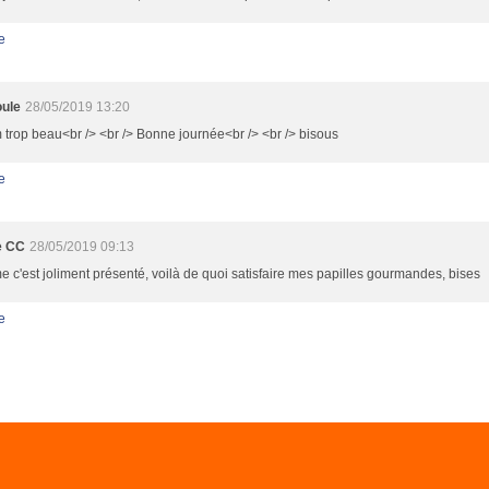
e
ule
28/05/2019 13:20
rop beau<br /> <br /> Bonne journée<br /> <br /> bisous
e
e CC
28/05/2019 09:13
c'est joliment présenté, voilà de quoi satisfaire mes papilles gourmandes, bises
e