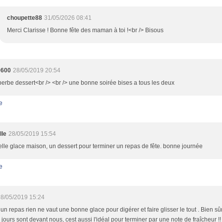
choupette88
31/05/2026 08:41
Merci Clarisse ! Bonne fête des maman à toi !<br /> Bisous
9600
28/05/2019 20:54
erbe dessert<br /> <br /> une bonne soirée bises a tous les deux
e
lle
28/05/2019 15:54
lle glace maison, un dessert pour terminer un repas de fête. bonne journée
e
8/05/2019 15:24
un repas rien ne vaut une bonne glace pour digérer et faire glisser le tout . Bien sûr
jours sont devant nous, cest aussi l'idéal pour terminer par une note de fraîcheur !!