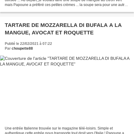
mais Papoune a préféré ces petites crèmes ... la soupe sera pour une autre
fois ! Nous n'avions pas de...
TARTARE DE MOZZARELLA DI BUFALA A LA
MANGUE, AVOCAT ET ROQUETTE
Publié le 22/02/2021 à 07:22
Par
choupette88
Une entrée Italienne trouvée sur le magazine télé-loisirs. Simple et
authentique cette entrée nous transporte tout droit vers l'Italie ! Papoune a