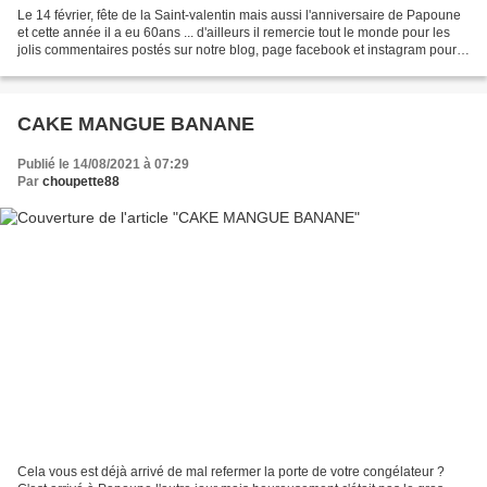
Le 14 février, fête de la Saint-valentin mais aussi l'anniversaire de Papoune
et cette année il a eu 60ans ... d'ailleurs il remercie tout le monde pour les
jolis commentaires postés sur notre blog, page facebook et instagram pour
cette occasion ! Nous...
CAKE MANGUE BANANE
Publié le 14/08/2021 à 07:29
Par
choupette88
Cela vous est déjà arrivé de mal refermer la porte de votre congélateur ?