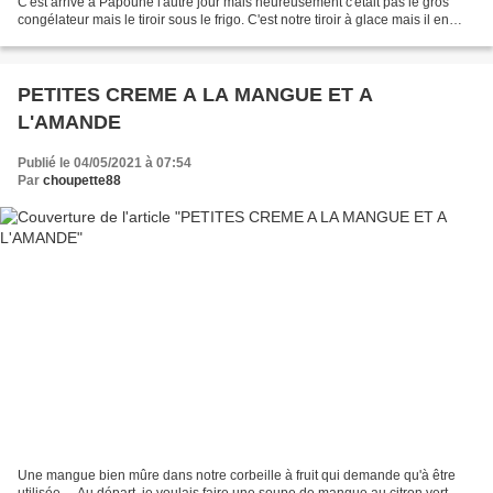
C'est arrivé à Papoune l'autre jour mais heureusement c'était pas le gros
congélateur mais le tiroir sous le frigo. C'est notre tiroir à glace mais il en
restait pratiquement plus,...
PETITES CREME A LA MANGUE ET A
L'AMANDE
Publié le 04/05/2021 à 07:54
Par
choupette88
Une mangue bien mûre dans notre corbeille à fruit qui demande qu'à être
utilisée ... Au départ, je voulais faire une soupe de mangue au citron vert