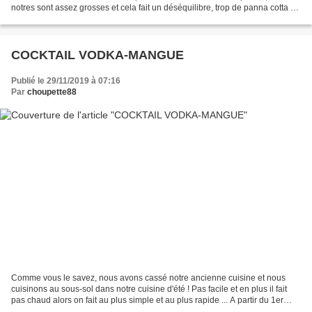
notres sont assez grosses et cela fait un déséquilibre, trop de panna cotta et
de mangue par rapport...
COCKTAIL VODKA-MANGUE
Publié le 29/11/2019 à 07:16
Par
choupette88
Comme vous le savez, nous avons cassé notre ancienne cuisine et nous
cuisinons au sous-sol dans notre cuisine d'été ! Pas facile et en plus il fait
pas chaud alors on fait au plus simple et au plus rapide ... A partir du 1er
décembre, nous allons vous...