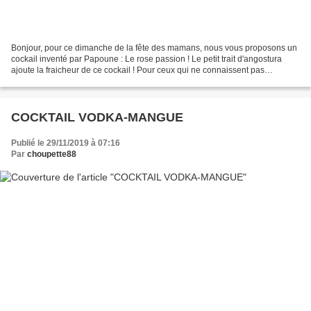
Bonjour, pour ce dimanche de la fête des mamans, nous vous proposons un
cockail inventé par Papoune : Le rose passion ! Le petit trait d'angostura
ajoute la fraicheur de ce cockail ! Pour ceux qui ne connaissent pas
l'Angostura : Le concentré d’essences...
COCKTAIL VODKA-MANGUE
Publié le 29/11/2019 à 07:16
Par
choupette88