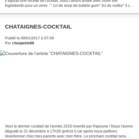
y figurait une recette de cocktail, nous l'avons testée avec notre fille.
Ingrédients pour un verre : * 1cl de sirop de bubble gum* 3cl de vodka* 3 cl
de jus d'ananas* 3cl de jus...
CHATAIGNES-COCKTAIL
Publié le 08/01/2017 à 07:09
Par
choupette88
Voici le dernier cocktail de l'année 2016 inventé par Papoune ! Nous l'avons
dégusté le 31 décembre à 17h30 (précis !) car après nous partions
réveillonner chez mes parents avec mon frère. Le prochain cocktail sera