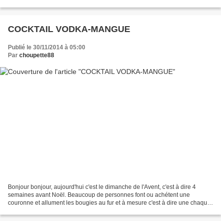
forcément le 1er de l'année 2017 ......
COCKTAIL VODKA-MANGUE
Publié le 30/11/2014 à 05:00
Par
choupette88
Bonjour bonjour, aujourd'hui c'est le dimanche de l'Avent, c'est à dire 4
semaines avant Noël. Beaucoup de personnes font ou achétent une
couronne et allument les bougies au fur et à mesure c'est à dire une chaque
dimanche. Personnellement j'ai oublié...