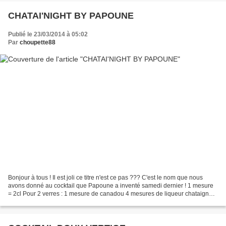
CHATAI'NIGHT BY PAPOUNE
Publié le 23/03/2014 à 05:02
Par
choupette88
Bonjour à tous ! Il est joli ce titre n'est ce pas ??? C'est le nom que nous
avons donné au cocktail que Papoune a inventé samedi dernier ! 1 mesure
= 2cl Pour 2 verres : 1 mesure de canadou 4 mesures de liqueur chataigne 3
mesures de vodka 4 mesure de...