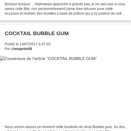
Bonjour bonjour ... Halloween approche à grands pas, je ne sais pas si vous
aimez cette fête, moi personnellement j'aime bien décorer pour cette
occasion et réaliser des recettes à base de potiron qui a la couleur de cette
fête. Cette année, c'est avec...
COCKTAIL BUBBLE GUM
Publié le 14/07/2017 à 07:02
Par
choupette88
Nous avions depuis un moment cette bouteille de sirop Bubble gum. Au dos,