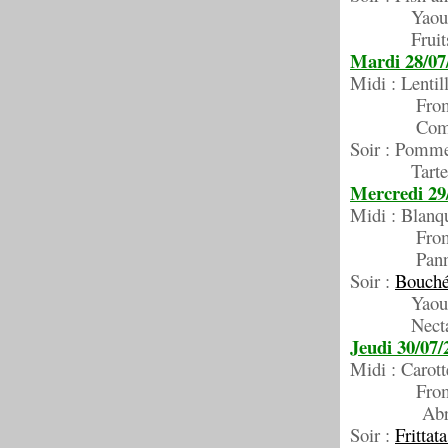
Yaour
Fruits a
Mardi 28/07
Midi : Lentil
Froma
Compote
Soir : Pomme
Tarte à l
Mercredi 29
Midi : Blanqu
Froma
Panna cot
Soir :
Bouché
Yaour
Nectar
Jeudi 30/07/
Midi : Carott
Froma
Abric
Soir :
Frittat