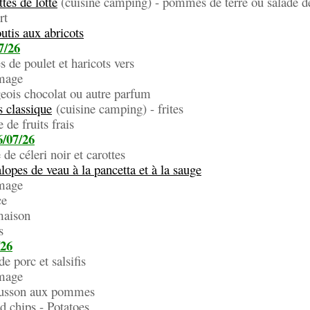
tes de lotte
(cuisine camping) - pommes de terre ou salade d
t
utis aux abricots
7/26
s de poulet et haricots vers
ge
hocolat ou autre parfum
 classique
(cuisine camping) - frites
fruits frais
/07/26
de céleri noir et carottes
lopes de veau à la pancetta et à la sauge
ge
e
maison
s
/26
e porc et salsifis
ge
n aux pommes
nd chips - Potatoes