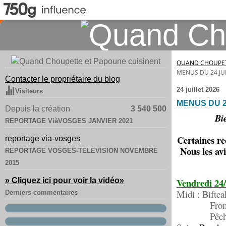
QUAND CHOUPET
MENUS DU 24 JUI
Contacter le propriétaire du blog
24 juillet 2026
Visiteurs
MENUS DU 24
Depuis la création
3 540 500
Bie
REPORTAGE ViàVOSGES JANVIER 2021
Certaines re
reportage via-vosges
Nous les av
REPORTAGE VOSGES-TELEVISION NOVEMBRE
2015
» Cliquez ici pour voir la vidéo
»
Vendredi 24
Midi : Biftea
Derniers commentaires
Froma
Pêch