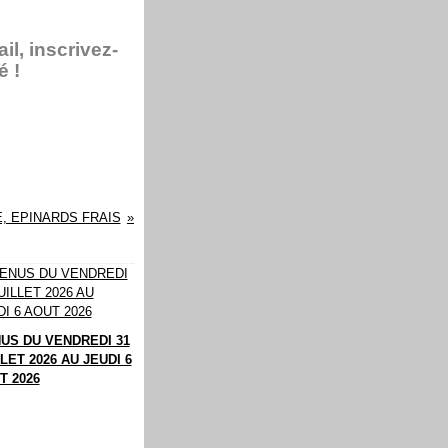
l, inscrivez-
é !
, EPINARDS FRAIS
US DU VENDREDI 31
LET 2026 AU JEUDI 6
T 2026