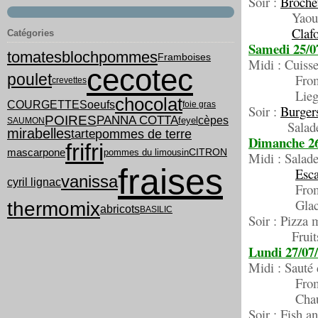
Soir :
Brochet
Yaour
Clafo
Catégories
Samedi 25/0
tomates
bloch
pommes
Framboises
Midi : Cuisse
cecotec
poulet
Froma
crevettes
Liegeois c
chocolat
COURGETTES
oeufs
foie gras
Soir :
Burgers
POIRES
PANNA COTTA
cèpes
feyel
SAUMON
Salade de 
mirabelles
tarte
pommes de terre
Dimanche 26
frifri
mascarpone
pommes du limousin
CITRON
Midi : Salade 
fraises
Esca
vanissa
cyril lignac
Froma
Glac
thermomix
abricots
BASILIC
Soir : Pizza 
Fruit
Lundi 27/07
Midi : Sauté d
Froma
Chausso
Soir : Fish a