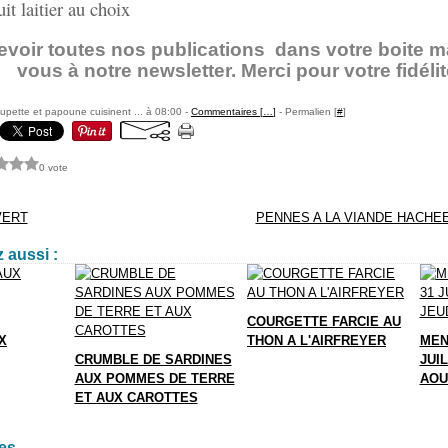
itier au choix
evoir toutes nos publications dans votre boite mai
vous à notre newsletter. Merci pour votre fidélit
pette et papoune cuisinent ... à 08:00 -
Commentaires [
…
]
- Permalien [
#
]
0 vote
VERT
PENNES A LA VIANDE HACHEE
 aussi :
COURGETTE FARCIE AU
X
THON A L'AIRFREYER
MEN
CRUMBLE DE SARDINES
JUIL
AUX POMMES DE TERRE
AOU
ET AUX CAROTTES
es