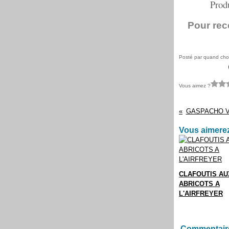
Produit la
Pour rec
Posté par quand chou
Vous aimez ?
GASPACHO 
Vous aimerez
CLAFOUTIS AU
ABRICOTS A
L'AIRFREYER
Commentair