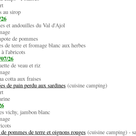
t
u sirop
/26
les et andouilles du Val d'Ajol
ge
 de pommes
s de terre et fromage blanc aux herbes
'abricots
/07/26
ette de veau et riz
ge
ta aux fraises
es de pain perdu aux sardines
(cuisine camping)
t
ine
26
es vichy, jambon blanc
ge
ots
a de pommes de terre et oignons rouges
(cuisine camping) - sa