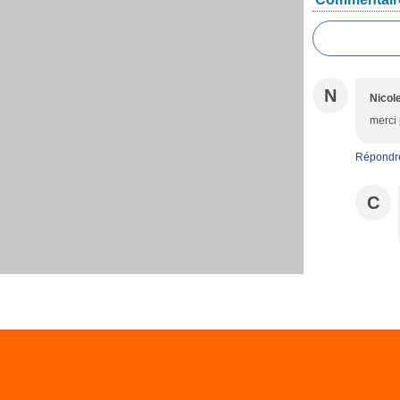
N
Nicol
merci 
Répondr
C