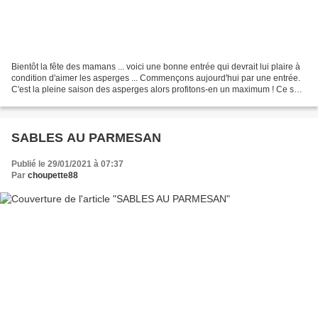
Bientôt la fête des mamans ... voici une bonne entrée qui devrait lui plaire à
condition d'aimer les asperges ... Commençons aujourd'hui par une entrée.
C'est la pleine saison des asperges alors profitons-en un maximum ! Ce sera
des asperges vertes pour...
SABLES AU PARMESAN
Publié le 29/01/2021 à 07:37
Par
choupette88