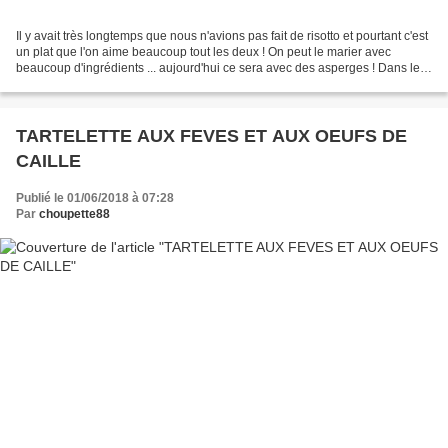
Il y avait très longtemps que nous n'avions pas fait de risotto et pourtant c'est
un plat que l'on aime beaucoup tout les deux ! On peut le marier avec
beaucoup d'ingrédients ... aujourd'hui ce sera avec des asperges ! Dans les
ingrédients, vous les trouvez...
TARTELETTE AUX FEVES ET AUX OEUFS DE
CAILLE
Publié le 01/06/2018 à 07:28
Par
choupette88