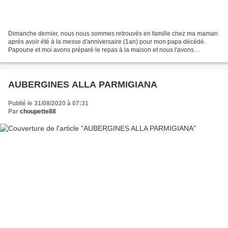
Dimanche dernier, nous nous sommes retrouvés en famille chez ma maman
après avoir été à la messe d'anniversaire (1an) pour mon papa décédé.
Papoune et moi avons préparé le repas à la maison et nous l'avons
réchauffé chez ma maman. Pour l'apéritif, j'ai...
AUBERGINES ALLA PARMIGIANA
Publié le 31/08/2020 à 07:31
Par
choupette88