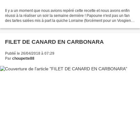
Il y a un moment que nous avions repéré cette recette et nous avons enfin
réussi à la réaliser un soir la semaine dernière ! Papoune n'est pas un fan
des tartes salées mis à part la quiche Lorraine (forcément pour un Vosgien
...) mais il reconnu que ces...
FILET DE CANARD EN CARBONARA
Publié le 26/04/2018 à 07:29
Par
choupette88