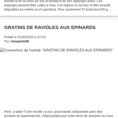
Bientôt la fin du mois de mai et bientôt la fin des asperges aussi ! Les
asperges peuvent être cuites à l'eau, à la vapeur ou au four, et être ensuite
dégustées en entrée ou en garniture. Pour seulement 25 kcalories/100 g,
l'asperge apporte de nombreux...
GRATINS DE RAVIOLES AUX EPINARDS
Publié le 01/02/2016 à 07:03
Par
choupette88
Allez, à table !! Une recette ce jour, gourmande, prépararée avec des
produits du supermarché, c'était parfait pour notre diner de semaine ou nous