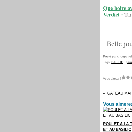
Que boire av
Verdict :
Tar
Belle jo
Posté par choupette
Tags:
BASILIC
,
par
Vous aimez ?
Vous aimerez
POULET A LA 
ET AU BASILIC