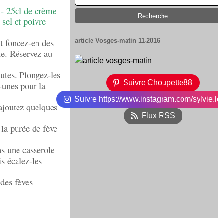
e - 25cl de crème
 sel et poivre
t foncez-en des
article Vosges-matin 11-2016
tte. Réservez au
iutes. Plongez-les
Suivre Choupette88
-unes pour la
Suivre https://www.instagram.com/sylvie.l
ajoutez quelques
Flux RSS
c la purée de fève
s une casserole
is écalez-les
 des fèves