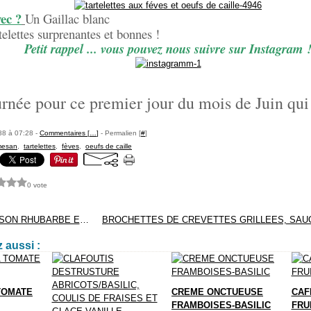
ec ?
Un Gaillac blanc
telettes surprenantes et bonnes !
Petit rappel ... vous pouvez nous suivre sur Instagram 
urnée pour ce premier jour du mois de Juin q
88 à 07:28 -
Commentaires [
…
]
- Permalien [
#
]
mesan
,
tartelettes
,
fèves
,
oeufs de caille
0 vote
GÂTEAU MAISON RHUBARBE ET FRAISES
 aussi :
TOMATE
CREME ONCTUEUSE
CAF
FRAMBOISES-BASILIC
FRU