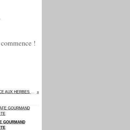
!
ui commence !
BROCHETTES DE CREVETTES GRILLEES, SAUCE AUX HERBES ET CITRON VERT
E GOURMAND
ITE