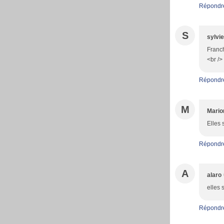
Répondr
S
sylvie
Franch
<br />
Répondr
M
Mario
Elles 
Répondr
A
alaro
elles 
Répondr