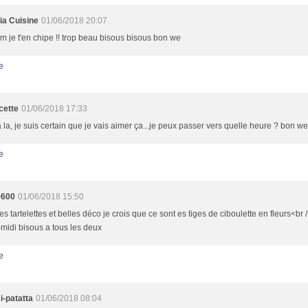
ia Cuisine
01/06/2018 20:07
je t'en chipe !! trop beau bisous bisous bon we
e
cette
01/06/2018 17:33
 la, je suis certain que je vais aimer ça...je peux passer vers quelle heure ? bon w
e
9600
01/06/2018 15:50
ies tartelettes et belles déco je crois que ce sont es tiges de ciboulette en fleurs<br 
midi bisous a tous les deux
e
i-patatta
01/06/2018 08:04