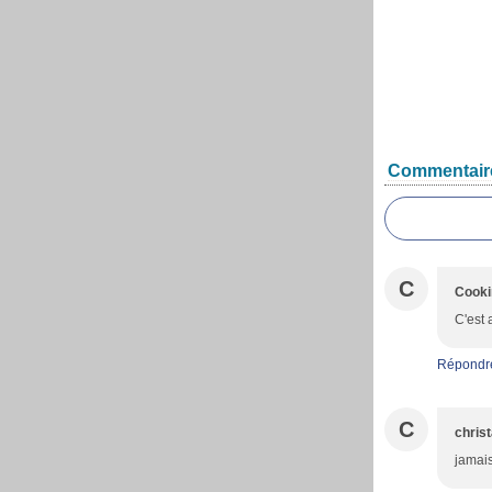
Commentair
C
Cooki
C'est 
Répondr
C
christ
jamais