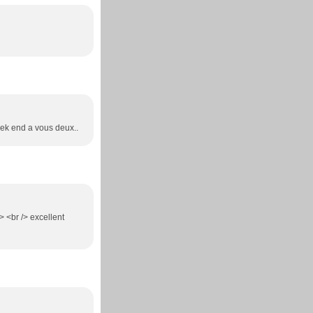
eek end a vous deux..
/> <br /> excellent