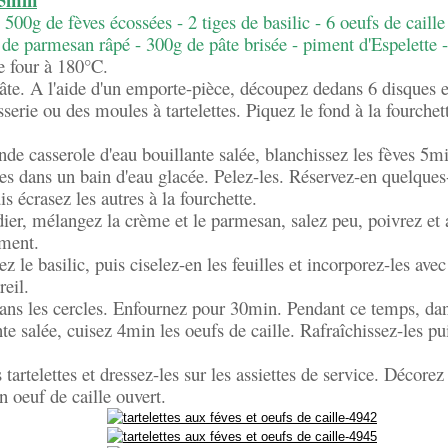
: 500g de fèves écossées - 2 tiges de basilic - 6 oeufs de caill
 de parmesan râpé - 300g de pâte brisée - piment d'Espelette -
e four à 180°C.
âte. A l'aide d'un emporte-pièce, découpez dedans 6 disques e
isserie ou des moules à tartelettes. Piquez le fond à la fourche
de casserole d'eau bouillante salée, blanchissez les fèves 5m
es dans un bain d'eau glacée. Pelez-les. Réservez-en quelques
s écrasez les autres à la fourchette.
ier, mélangez la crème et le parmesan, salez peu, poivrez et 
iment.
z le basilic, puis ciselez-en les feuilles et incorporez-les ave
reil.
ans les cercles. Enfournez pour 30min. Pendant ce temps, dan
nte salée, cuisez 4min les oeufs de caille. Rafraîchissez-les pu
tartelettes et dressez-les sur les assiettes de service. Décorez
n oeuf de caille ouvert.