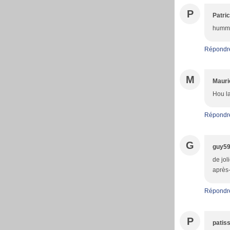
P
Patric
hummm 
Répondr
M
Mauri
Hou la
Répondr
G
guy5
de jol
après-
Répondr
P
patiss