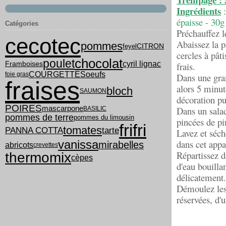
Ingrédients
épaisse - 30g
Catégories
Préchauffez l
cecotec
Abaissez la p
pommes
feyel
CITRON
cercles à pât
chocolat
poulet
cyril lignac
Framboises
frais.
COURGETTES
oeufs
foie gras
Dans une gran
fraises
alors 5 minut
bloch
SAUMON
décoration pui
POIRES
mascarpone
Dans un salad
BASILIC
pommes de terre
pommes du limousin
pincées de p
frifri
tomates
PANNA COTTA
tarte
Lavez et séche
vanissa
dans cet appa
mirabelles
abricots
crevettes
Répartissez d
thermomix
cèpes
d'eau bouilla
délicatement.
Démoulez les 
réservées, d'u