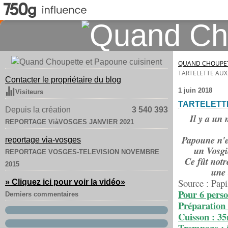
QUAND CHOUPET
TARTELETTE AUX 
Contacter le propriétaire du blog
1 juin 2018
Visiteurs
TARTELETTE
Depuis la création
3 540 393
Il y a un 
REPORTAGE ViàVOSGES JANVIER 2021
Papoune n'es
reportage via-vosges
un Vosgie
REPORTAGE VOSGES-TELEVISION NOVEMBRE
Ce fût notr
2015
une 
Source : Papi
» Cliquez ici pour voir la vidéo
»
Pour 6 perso
Derniers commentaires
Préparation
Cuisson : 3
Trempage :