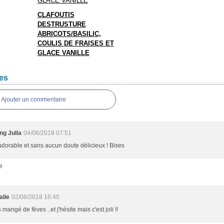
CLAFOUTIS
DESTRUSTURE
ABRICOTS/BASILIC,
COULIS DE FRAISES ET
GLACE VANILLE
es
Ajouter un commentaire
ng Julia
04/06/2018 07:51
adorable et sans aucun doute délicieux ! Bises
e
alie
02/06/2018 16:40
 mangé de fèves ..et j'hésite mais c'est joli !!