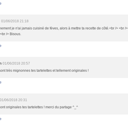
e
01/06/2018 21:18
ement je n'ai jamais cuisiné de fèves, alors à mettre ta recette de côté.<br /> <br />
 <br /> Bisous.
e
n
01/06/2018 20:57
sont très mignonnes tes tartelettes et tellement originales !
e
01/06/2018 20:31
sont originales tes tartelettes ! merci du partage ^_^
e