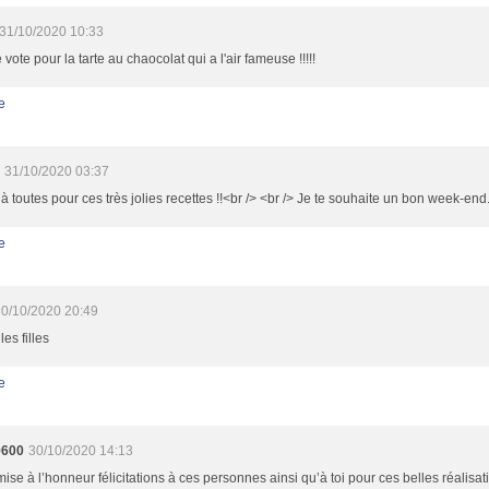
31/10/2020 10:33
e vote pour la tarte au chaocolat qui a l'air fameuse !!!!!
e
31/10/2020 03:37
à toutes pour ces très jolies recettes !!<br /> <br /> Je te souhaite un bon week-end
e
0/10/2020 20:49
les filles
e
9600
30/10/2020 14:13
mise à l’honneur félicitations à ces personnes ainsi qu’à toi pour ces belles réalisat