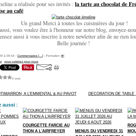
la tarte au chocolat de 
meline a réalisée pour ses invités :
se au café
Un grand Merci à toutes les cuisinières du jour !
aussi, vous voulez être à l'honneur sur notre blog, envoyez-nou
ensez aussi à vous inscrire à notre newletter afin de ne rien lou
Belle journée !
88 à 08:44 -
Commentaires [
…
]
- Permalien [
#
]
ur
,
vous cuisinez pour nous
0 vote
TIMARRON, A L'EMMENTAL & AU PAVOT
DECORATION DE TABLE
 aussi :
COURGETTE FARCIE AU
ROG
THON A L'AIRFREYER
MENUS DU VENDREDI 31
MOU