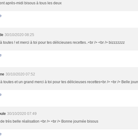
ent après-midi bisous à tous les deux
e
de
30/10/2020 08:25
à toutes ! et merci à toi pour tes délicieuses recettes..<br /> <br /> bizzzzzzz
e
ine
30/10/2020 07:52
à toutes et un grand merci à toi pour tes délicieuses recettes<br /> <br /> Belle jou
e
ule
30/10/2020 07:49
de très belle réalisation <br /> <br /> Bonne journée bisous
e