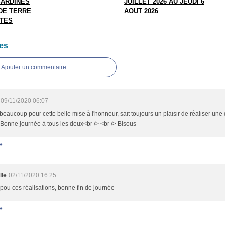
SARDINES
JUILLET 2026 AU JEUDI 6
DE TERRE
AOUT 2026
TTES
es
Ajouter un commentaire
09/11/2020 06:07
beaucoup pour cette belle mise à l'honneur, sait toujours un plaisir de réaliser une 
 Bonne journée à tous les deux<br /> <br /> Bisous
e
lle
02/11/2020 16:25
pou ces réalisations, bonne fin de journée
e