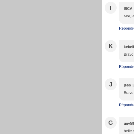
I
ISCA
Moi, j
Répondr
K
kekeli
Bravo 
Répondr
J
jess
3
Bravo 
Répondr
G
guy5
belle 