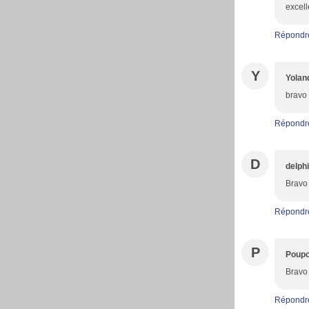
excell
Répondr
Y
Yolan
bravo 
Répondr
D
delph
Bravo 
Répondr
P
Poupo
Bravo 
Répondr