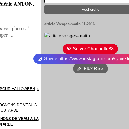
Frédéric ANTON,
article Vosges-matin 11-2016
s vos photos !
per ...
Suivre Choupette88
Suivre https://www.instagram.com/sylvie.l
Flux RSS
 POUR HALLOWEEN
NONS DE VEAU A LA
TARDE