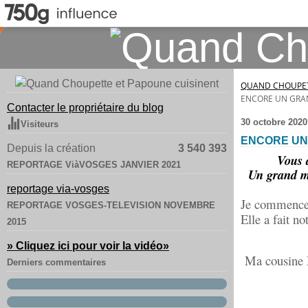
QUAND CHOUPET
ENCORE UN GRAN
Contacter le propriétaire du blog
30 octobre 2020
Visiteurs
ENCORE UN 
Depuis la création
3 540 393
Vous a
REPORTAGE ViàVOSGES JANVIER 2021
Un grand me
reportage via-vosges
Je commence
REPORTAGE VOSGES-TELEVISION NOVEMBRE
Elle a fait no
2015
» Cliquez ici pour voir la vidéo
»
Ma cousine D
Derniers commentaires