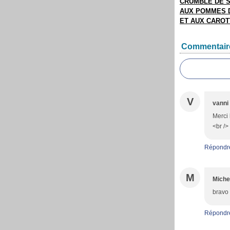
CRUMBLE DE 
AUX POMMES 
ET AUX CARO
Commentair
V
vanni
Merci 
<br />
Répondr
M
Miche
bravo 
Répondr