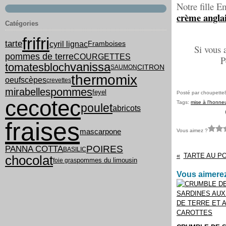
Notre fille E
crème anglai
Catégories
frifri
tarte
cyril lignac
Framboises
Si vous 
pommes de terre
COURGETTES
P
vanissa
tomates
bloch
CITRON
SAUMON
thermomix
oeufs
cèpes
crevettes
pommes
mirabelles
feyel
Posté par choupette
cecotec
Tags:
mise à l'honne
poulet
abricots
fraises
Vous aimez ?
mascarpone
PANNA COTTA
POIRES
BASILIC
TARTE AU PO
chocolat
pommes du limousin
foie gras
Vous aimerez