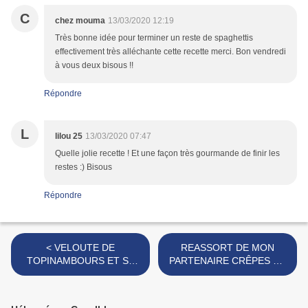
C
chez mouma
13/03/2020 12:19
Très bonne idée pour terminer un reste de spaghettis
effectivement très alléchante cette recette merci. Bon vendredi
à vous deux bisous !!
Répondre
L
lilou 25
13/03/2020 07:47
Quelle jolie recette ! Et une façon très gourmande de finir les
restes :) Bisous
Répondre
< VELOUTE DE
REASSORT DE MON
TOPINAMBOURS ET SA
PARTENAIRE CRÊPES DE
MOUSSE DE FOIE DE
FRANCE >
CANARD