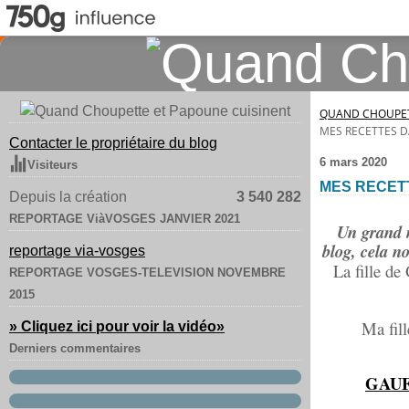
QUAND CHOUPET
MES RECETTES D
Contacter le propriétaire du blog
6 mars 2020
Visiteurs
MES RECET
Depuis la création
3 540 282
REPORTAGE ViàVOSGES JANVIER 2021
Un grand m
blog, cela n
reportage via-vosges
La fille de
REPORTAGE VOSGES-TELEVISION NOVEMBRE
2015
Ma fill
» Cliquez ici pour voir la vidéo
»
Derniers commentaires
GAUF