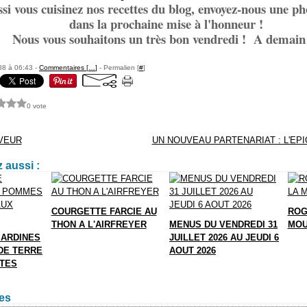
si vous cuisinez nos recettes du blog, envoyez-nous une ph
dans la prochaine mise à l'honneur !
Nous vous souhaitons un très bon vendredi ! A demain 
88 à 06:43 -
Commentaires [
…
]
- Permalien [
#
]
0 vote
VEUR
UN NOUVEAU PARTENARIAT : L'EP
 aussi :
COURGETTE FARCIE AU
ROG
THON A L'AIRFREYER
MENUS DU VENDREDI 31
MOU
SARDINES
JUILLET 2026 AU JEUDI 6
DE TERRE
AOUT 2026
TTES
es