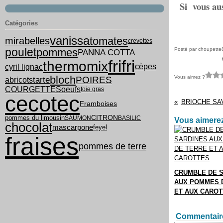
Si vous aus
Catégories
vanissa
tomates
mirabelles
crevettes
poulet
pommes
Posté par choupette
PANNA COTTA
frifri
thermomix
cyril lignac
cèpes
bloch
Vous aimez ?
tarte
POIRES
abricots
COURGETTES
oeufs
foie gras
cecotec
BRIOCHE SA
Framboises
pommes du limousin
CITRON
SAUMON
BASILIC
Vous aimerez
chocolat
mascarpone
feyel
fraises
pommes de terre
CRUMBLE DE 
AUX POMMES 
ET AUX CARO
Commentair