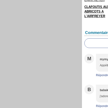
CLAFOUTIS AU
ABRICOTS A
L'AIRFREYER
Commentair
M
mymy 
Appéti
Répondr
B
babak
j'ador
Répondr