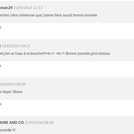
pouic29
21/01/2014 12:13
rsion ultra crémeuse que j'adore faire aussi! bonne journée
e
i
21/01/2014 09:27
j'en ai l'eau à la bouche!!!<br /> <br /> Bonne journée,gros bisous.
e
1/01/2014 09:06
i régal ! Bises
e
UNE AND CO
21/01/2014 08:36
ssiette !!!