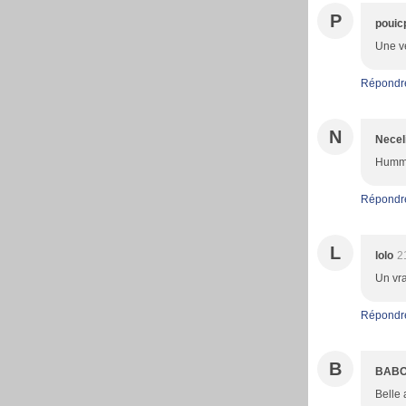
P
pouic
Une ve
Répondr
N
Necel
Hummm,
Répondr
L
lolo
2
Un vra
Répondr
B
BABO
Belle a