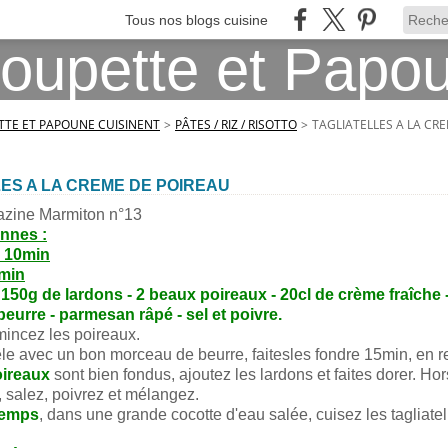
Tous nos blogs cuisine
TE ET PAPOUNE CUISINENT
>
PÂTES / RIZ / RISOTTO
>
TAGLIATELLES A LA CR
ES A LA CREME DE POIREAU
azine Marmiton n°13
nnes :
: 10min
5min
150g de lardons - 2 beaux poireaux - 20cl de crème fraîche 
- beurre - parmesan râpé - sel et poivre.
mincez les poireaux.
e avec un bon morceau de beurre, faitesles fondre 15min, en 
oireaux
sont bien fondus, ajoutez les lardons et faites dorer. Hor
, salez, poivrez et mélangez.
temps
, dans une grande cocotte d'eau salée, cuisez les tagliat