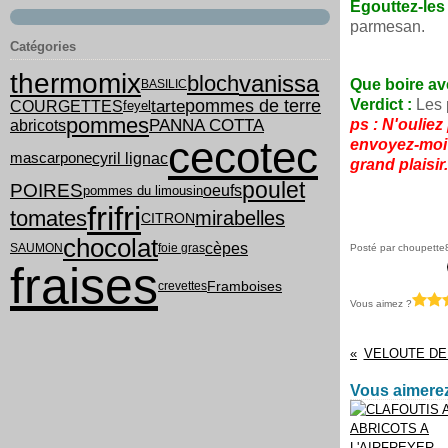
Egouttez-les
parmesan.
Catégories
thermomix
vanissa
bloch
Que boire av
BASILIC
tarte
pommes de terre
Verdict :
Les 
COURGETTES
feyel
pommes
PANNA COTTA
ps : N'ouliez
abricots
cecotec
envoyez-moi l
cyril lignac
mascarpone
grand plaisir.
poulet
POIRES
oeufs
pommes du limousin
frifri
tomates
mirabelles
CITRON
chocolat
cèpes
SAUMON
foie gras
Posté par choupette
fraises
Framboises
crevettes
Vous aimez ?
VELOUTE DE
Vous aimerez