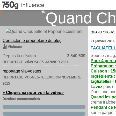
QUAND CHOUPET
Contacter le propriétaire du blog
21 janvier 2014
Visiteurs
TAGLIATELL
Source : mag
Depuis la création
3 540 639
Pour 4 perso
REPORTAGE ViàVOSGES JANVIER 2021
Préparation 
reportage via-vosges
Cuisson : 1
Ingrédients :
REPORTAGE VOSGES-TELEVISION NOVEMBRE
tagliatelles 
2015
Lavez
puis é
Dans une poêl
» Cliquez ici pour voir la vidéo
»
Quand les p
Derniers commentaires
crème fraîche
Pendant ce 
sur le paquet.