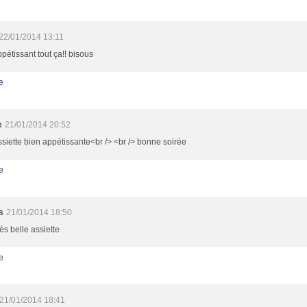
22/01/2014 13:11
ppétissant tout ça!! bisous
e
e
21/01/2014 20:52
siette bien appétissante<br /> <br /> bonne soirée
e
s
21/01/2014 18:50
ès belle assiette
e
21/01/2014 18:41