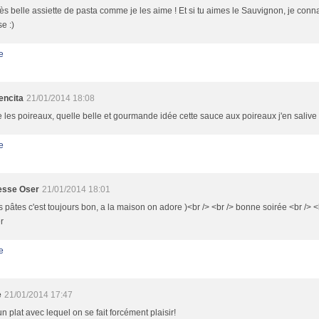
ès belle assiette de pasta comme je les aime ! Et si tu aimes le Sauvignon, je conn
e :)
e
ncita
21/01/2014 18:08
e les poireaux, quelle belle et gourmande idée cette sauce aux poireaux j'en salive
e
esse Oser
21/01/2014 18:01
s pâtes c'est toujours bon, a la maison on adore )<br /> <br /> bonne soirée <br /> <
r
e
e
21/01/2014 17:47
un plat avec lequel on se fait forcément plaisir!