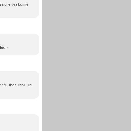
ais une très bonne
 bises
br /> Bises <br /> <br