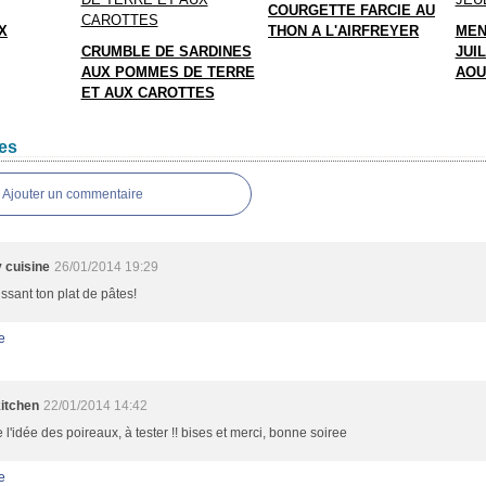
COURGETTE FARCIE AU
X
THON A L'AIRFREYER
MEN
CRUMBLE DE SARDINES
JUIL
AUX POMMES DE TERRE
AOU
ET AUX CAROTTES
es
Ajouter un commentaire
cuisine
26/01/2014 19:29
ssant ton plat de pâtes!
e
itchen
22/01/2014 14:42
e l'idée des poireaux, à tester !! bises et merci, bonne soiree
e