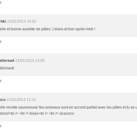
e
hki
21/01/2014 14:02
lle et bonne assiette de pâtes :) bises et bon après-midi !
e
aheraud
21/01/2014 13:00
alléchant!
e
oco
21/01/2014 12:31
lle recette savoureuse !les poireaux sont en accord parfait avec les pâtes et tu as 
rdons!<br /> <br /> bises<br /> <br /> sicacoco
e