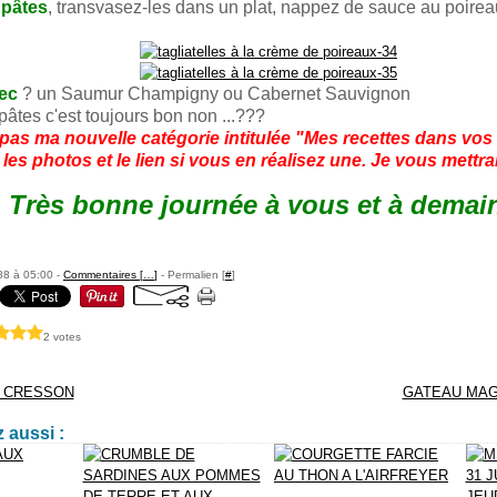
 pâtes
, transvasez-les dans un plat, nappez de sauce au poire
ec
? un Saumur Champigny ou Cabernet Sauvignon
pâtes c'est toujours bon non ...???
 pas ma nouvelle catégorie intitulée "Mes recettes dans vos 
es photos et le lien si vous en réalisez une. Je vous mettra
Très bonne journée à vous et à demain
88 à 05:00 -
Commentaires [
…
]
- Permalien [
#
]
2 votes
 CRESSON
GATEAU MAGI
 aussi :