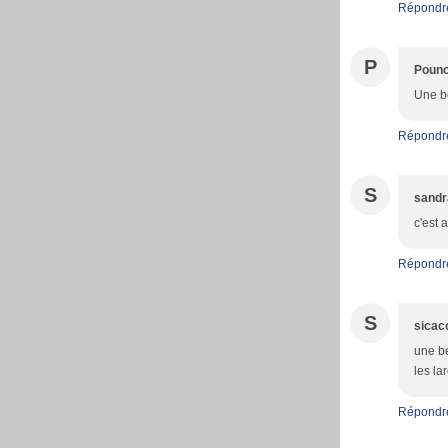
Répondr
P
Pounc
Une be
Répondr
S
sandr
c'est 
Répondr
S
sicac
une be
les la
Répondr