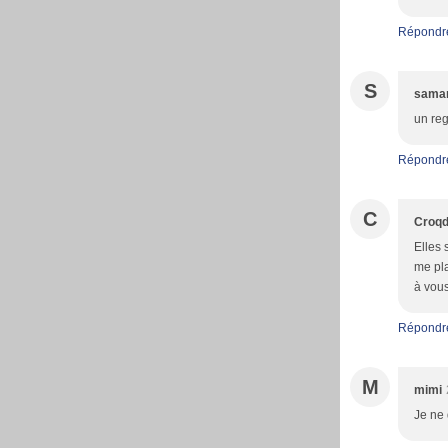
Répondr
S
sama
un reg
Répondr
C
Croqd
Elles 
me pla
à vous
Répondr
M
mimi
Je ne 