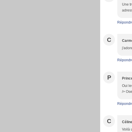
Une tr
adress
Répondr
C
Carme
j'ador
Répondr
P
Princ
Oui le
/> Ose
Répondr
C
Célin
Voilà 