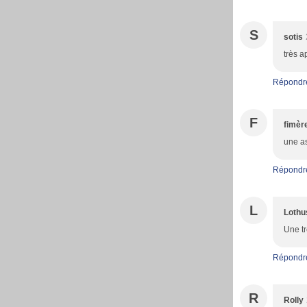
S
sotis
très a
Répondr
F
fimèr
une as
Répondr
L
Lothu
Une tr
Répondr
R
Rolly