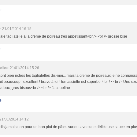
e
r
21/01/2014 16:15
ale tagliatelle a la creme de poireau tres appetissant<br /> <br /> grosse bise
e
elice
21/01/2014 15:26
sont bien riches tes tagliatelles dis-moi... mais la crème de poireaux je ne connaissa
ît beaucoup ! excellent ! bravo à toi ! ton assiette est superbe !<br /> <br /> Une ex
 deux, gros bisous<br /> <br /> Jacqueline
e
21/01/2014 14:12
dis jamais non pour un bon plat de pâtes surtout avec une délicieuse sauce en plus