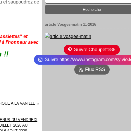
au et saupoudrez de
article Vosges-matin 11-2016
assiettes" et
i à l'honneur avec
Suivre Choupette88
 !!
Suivre https://www.instagram.com/sylvie.l
Flux RSS
QUE A LA VANILLE