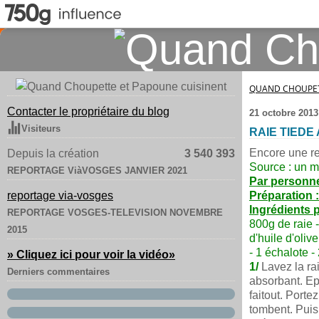
QUAND CHOUPET
Contacter le propriétaire du blog
21 octobre 2013
Visiteurs
RAIE TIEDE
Encore une rec
Depuis la création
3 540 393
Source : un m
REPORTAGE ViàVOSGES JANVIER 2021
Par personne
reportage via-vosges
Préparation 
Ingrédients 
REPORTAGE VOSGES-TELEVISION NOVEMBRE
800g de raie 
2015
d'huile d'oliv
- 1 échalote - 
» Cliquez ici pour voir la vidéo
»
1/
Lavez la ra
Derniers commentaires
absorbant. Ep
faitout. Porte
tombent. Puis