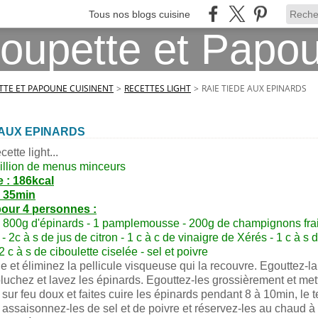
Tous nos blogs cuisine
TE ET PAPOUNE CUISINENT
>
RECETTES LIGHT
>
RAIE TIEDE AUX EPINARDS
 AUX EPINARDS
ette light...
illion de menus minceurs
 : 186kcal
: 35min
pour 4 personnes :
- 800g d'épinards - 1 pamplemousse - 200g de champignons frais
e - 2c à s de jus de citron - 1 c à c de vinaigre de Xérés - 1 c à s 
2 c à s de ciboulette ciselée - sel et poivre
ie et éliminez la pellicule visqueuse qui la recouvre. Egouttez-la
luchez et lavez les épinards. Egouttez-les grossièrement et met
z sur feu doux et faites cuire les épinards pendant 8 à 10min, le 
 assaisonnez-les de sel et de poivre et réservez-les au chaud à 