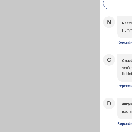
N
Necel
Hummmm
Répondr
C
Croqd
Voilà 
l'init
Répondr
D
dithy
pas ma
Répondr