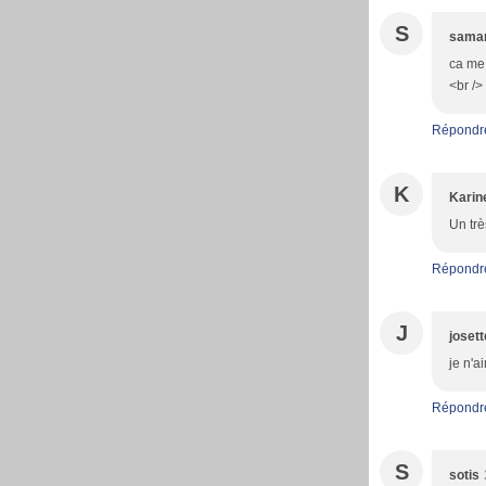
S
sama
ca me 
<br />
Répondr
K
Karin
Un trè
Répondr
J
josett
je n'a
Répondr
S
sotis