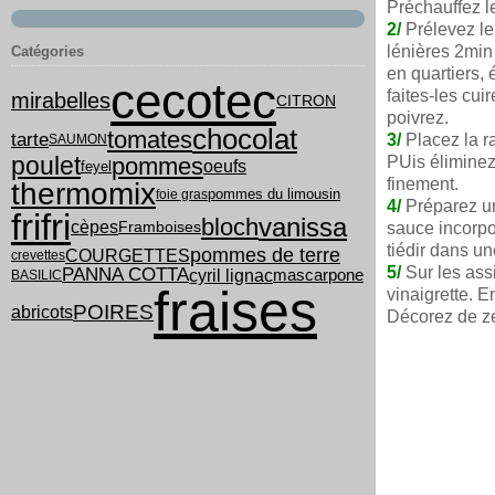
Préchauffez l
2/
Prélevez le
lénières 2min 
Catégories
en quartiers, 
cecotec
faites-les cui
mirabelles
CITRON
poivrez.
chocolat
tomates
tarte
3/
Placez la r
SAUMON
poulet
pommes
PUis éliminez
oeufs
feyel
finement.
thermomix
pommes du limousin
foie gras
4/
Préparez une
frifri
vanissa
bloch
cèpes
Framboises
sauce incorpor
tiédir dans un
pommes de terre
COURGETTES
crevettes
PANNA COTTA
5/
Sur les ass
cyril lignac
mascarpone
BASILIC
fraises
vinaigrette. 
POIRES
abricots
Décorez de ze