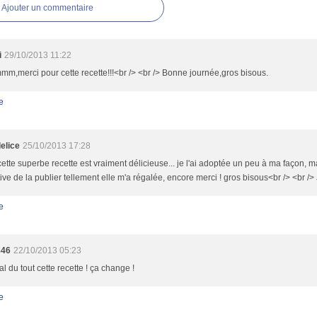
Ajouter un commentaire
i
29/10/2013 11:22
,merci pour cette recette!!!<br /> <br /> Bonne journée,gros bisous.
e
elice
25/10/2013 17:28
cette superbe recette est vraiment délicieuse... je l'ai adoptée un peu à ma façon, mais
iative de la publier tellement elle m'a régalée, encore merci ! gros bisous<br /> <br /
e
846
22/10/2013 05:23
l du tout cette recette ! ça change !
e