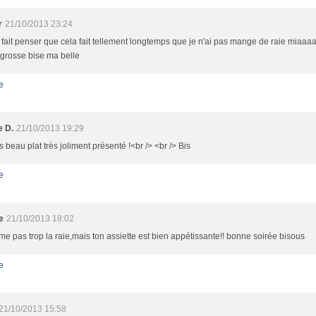
r
21/10/2013 23:24
fait penser que cela fait tellement longtemps que je n'ai pas mange de raie miaaa
 grosse bise ma belle
e
e D.
21/10/2013 19:29
s beau plat très joliment présenté !<br /> <br /> Bis
e
e
21/10/2013 18:02
ime pas trop la raie,mais ton assiette est bien appétissante!! bonne soirée bisous
e
21/10/2013 15:58