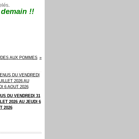
elés.
 demain !!
UDES AUX POMMES
US DU VENDREDI 31
LET 2026 AU JEUDI 6
T 2026