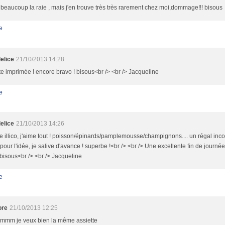
 beaucoup la raie , mais j'en trouve très très rarement chez moi,dommage!!! bisous
e
elice
21/10/2013 14:28
e imprimée ! encore bravo ! bisous<br /> <br /> Jacqueline
e
elice
21/10/2013 14:26
e illico, j'aime tout ! poisson/épinards/pamplemousse/champignons.... un régal inc
pour l'idée, je salive d'avance ! superbe !<br /> <br /> Une excellente fin de journé
bisous<br /> <br /> Jacqueline
e
ore
21/10/2013 12:25
mm je veux bien la même assiette