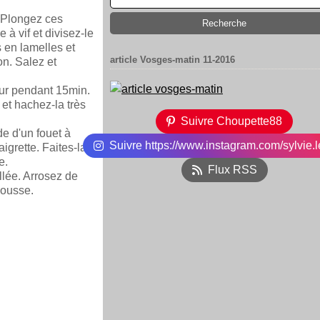
 Plongez ces
à vif et divisez-le
 en lamelles et
article Vosges-matin 11-2016
on. Salez et
four pendant 15min.
 et hachez-la très
Suivre Choupette88
de d'un fouet à
Suivre https://www.instagram.com/sylvie.l
igrette. Faites-la
e.
Flux RSS
illée. Arrosez de
mousse.