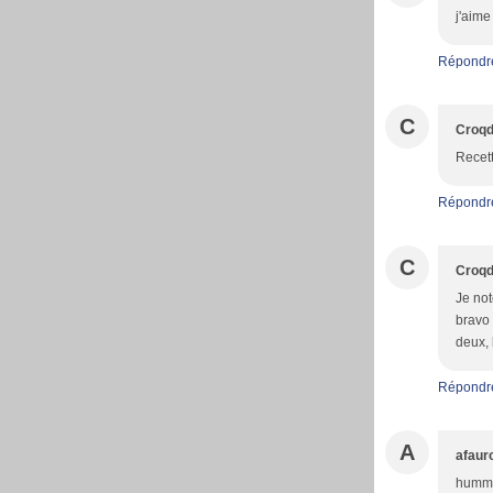
j'aime
Répondr
C
Croqd
Recett
Répondr
C
Croqd
Je not
bravo 
deux, 
Répondr
A
afaur
hummm