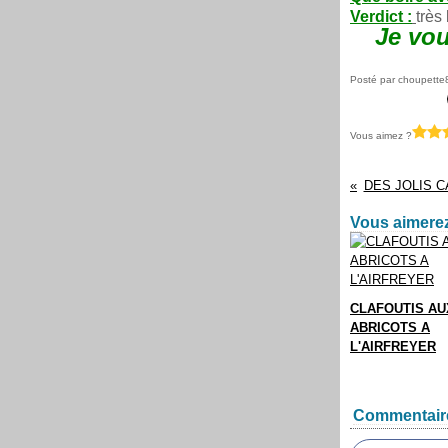
Verdict :
très
Je vou
Posté par choupette
Vous aimez ?
DES JOLIS C
Vous aimerez
CLAFOUTIS AU
ABRICOTS A
L'AIRFREYER
Commentair