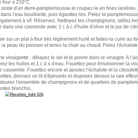
e four à 210°C.
 zeste d'un demi-pamplemousse et coupez-le en fines lanières.
dans l'eau bouillante, puis égouttez-les. Pelez le pamplemousse 
également à vif. Réservez. Nettoyez les champignons, taillez-les
re dans une casserole avec 1 c à c d'huile d'olive et le jus de citr
aie sur un plat à four très légèrement huilé et faites-la cuire au 
 la peau du poisson et tenez la chair au chaud. Pelez l'échalote
 vinaigrette : délayez le sel et le poivre dans le vinaigre. A l'ai
ez les huiles et 1 c à s d'eau. Fouettez pour émulsionner la vina
e casserole. Fouettez encore et ajoutez l'échalote et la ciboulett
iettes, dressez un lit d'épinards et disposez dessus la raie effeu
Entourez l'ensemble de champignons et de quartiers de pample
stes blanchis.