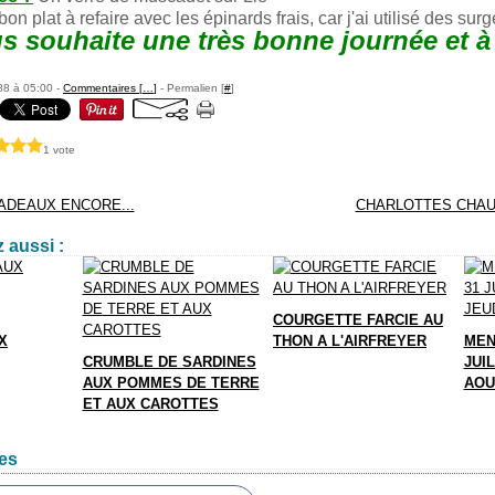
 bon plat à refaire avec les épinards frais, car j'ai utilisé des surg
s souhaite une très bonne journée et à
88 à 05:00 -
Commentaires [
…
]
- Permalien [
#
]
1 vote
ADEAUX ENCORE...
CHARLOTTES CHA
 aussi :
COURGETTE FARCIE AU
X
THON A L'AIRFREYER
MEN
CRUMBLE DE SARDINES
JUIL
AUX POMMES DE TERRE
AOU
ET AUX CAROTTES
es