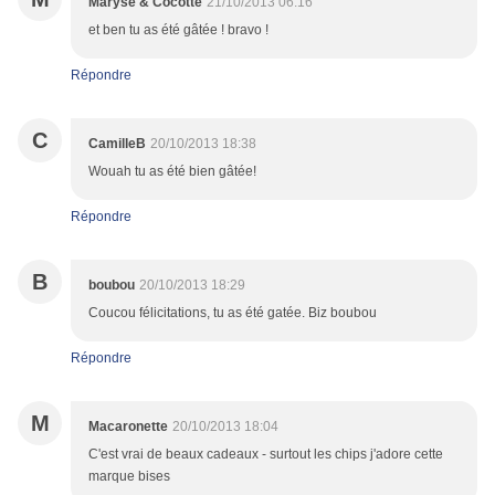
Maryse & Cocotte
21/10/2013 06:16
et ben tu as été gâtée ! bravo !
Répondre
C
CamilleB
20/10/2013 18:38
Wouah tu as été bien gâtée!
Répondre
B
boubou
20/10/2013 18:29
Coucou félicitations, tu as été gatée. Biz boubou
Répondre
M
Macaronette
20/10/2013 18:04
C'est vrai de beaux cadeaux - surtout les chips j'adore cette
marque bises