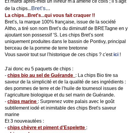
Et mardi après-midi un livreur m'a amené ce colis ; il s'agit
Bret's
...
de la chips...
La chips...Bret's...qui vous fait craquer !!
Bret’s, la marque 100% française, issue de la société
Altho, a tiré son nom Bret’s du diminutif de BRETagne en y
ajoutant son possessif ‘S. Les chips Bret’s sont
uniquement produites dans le bassin de Pontivy, principal
berceau de la pomme de terre bretonne
Vous savoir tout sur l'historique de ces chips ? c'est
ici
!
J'ai donc eu 5 paquets de chips :
-
chips bio au sel de Guérande
: La chips Bio tire sa
saveur de la simplicité et de la qualité de ses ingrédients :
des pommes de terre et de l’huile de tournesol issues de
l’agriculture biologique et du sel marin de Guérande.
-
chips marine
: Surprenez votre palais avec le goût
subtilement iodé et inimitable des chips Bret's saveur
marine
Et 3 nouveautées :
-
chips chèvre et piment d'Espelette
: