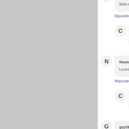
Belle 
Répondr
C
N
Noun
La pro
Répondr
C
G
guy5