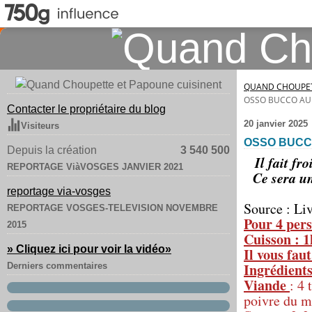
QUAND CHOUPET
OSSO BUCCO AU
Contacter le propriétaire du blog
20 janvier 2025
Visiteurs
OSSO BUCC
Depuis la création
3 540 500
Il fait fr
REPORTAGE ViàVOSGES JANVIER 2021
Ce sera un
reportage via-vosges
Source : Li
REPORTAGE VOSGES-TELEVISION NOVEMBRE
Pour 4 pers
2015
Cuisson : 
» Cliquez ici pour voir la vidéo
»
Il vous fau
Ingrédients
Derniers commentaires
Viande
: 4 
poivre du mo