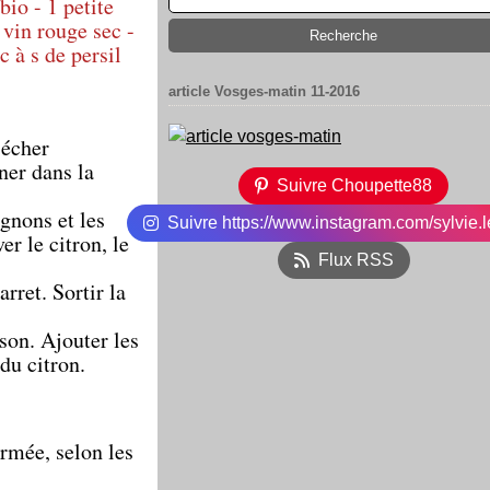
bio - 1 petite
 vin rouge sec -
c à s de persil
article Vosges-matin 11-2016
sécher
ner dans la
Suivre Choupette88
ignons et les
Suivre https://www.instagram.com/sylvie.l
r le citron, le
Flux RSS
arret. Sortir la
sson. Ajouter les
 du citron.
ermée, selon les