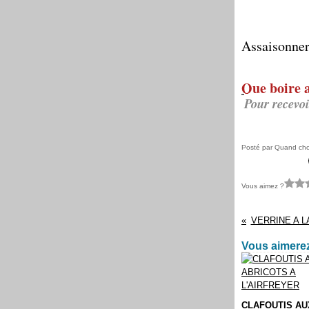
Assaisonner 
Que boire a
Pour recevoi
Posté par Quand chou
Vous aimez ?
VERRINE A L
Vous aimerez
CLAFOUTIS AU