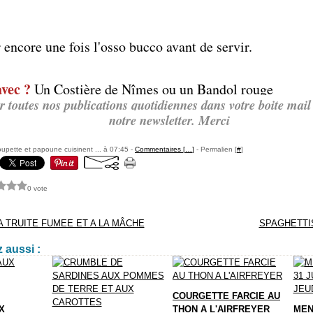
encore une fois l'osso bucco avant de servir.
vec ?
Un Costière de Nîmes ou un Bandol rouge
r toutes nos publications quotidiennes dans votre boite mail 
notre newsletter. Merci
pette et papoune cuisinent ... à 07:45 -
Commentaires [
…
]
- Permalien [
#
]
0 vote
A TRUITE FUMEE ET A LA MÂCHE
SPAGHETTI
 aussi :
COURGETTE FARCIE AU
X
THON A L'AIRFREYER
MEN