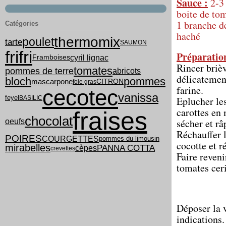
Sauce :
2-3 
boite de tom
1 branche de
Catégories
haché
thermomix
poulet
tarte
SAUMON
frifri
Préparatio
cyril lignac
Framboises
Rincer brièv
tomates
pommes de terre
abricots
délicatement
bloch
pommes
mascarpone
CITRON
foie gras
farine.
cecotec
vanissa
feyel
BASILIC
Eplucher les
carottes en 
fraises
chocolat
sécher et râ
oeufs
Réchauffer l
POIRES
COURGETTES
pommes du limousin
cocotte et r
mirabelles
PANNA COTTA
cèpes
crevettes
Faire reveni
tomates ceri
Déposer la v
indications.