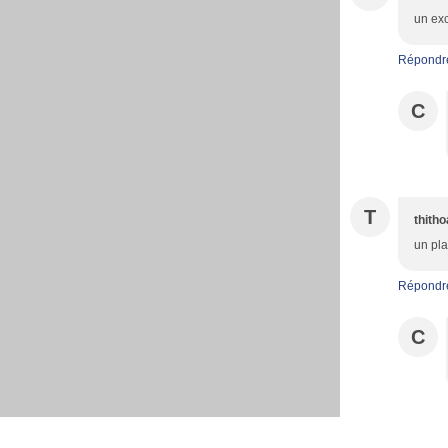
un exc
Répondr
C
T
thith
un pla
Répondr
C