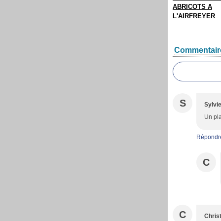
ABRICOTS A
L'AIRFREYER
Commentair
S
Sylvi
Un pla
Répondr
C
C
Christ