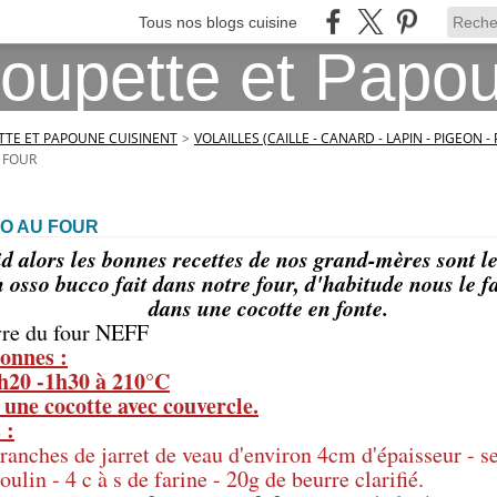
Tous nos blogs cuisine
TE ET PAPOUNE CUISINENT
>
VOLAILLES (CAILLE - CANARD - LAPIN - PIGEON -
 FOUR
O AU FOUR
oid alors les bonnes recettes de nos grand-mères sont l
 osso bucco fait dans notre four, d'habitude nous le f
dans une cocotte en fonte.
vre du four NEFF
onnes :
1h20 -1h30 à 210°C
t une cocotte avec couvercle.
 :
tranches de jarret de veau d'environ 4cm d'épaisseur - s
ulin - 4 c à s de farine - 20g de beurre clarifié.