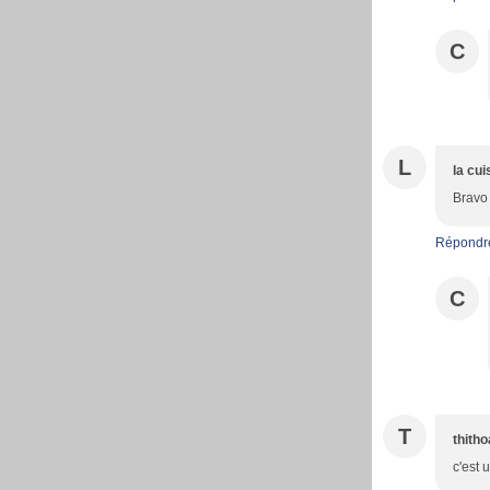
C
L
la cu
Bravo 
Répondr
C
T
thith
c'est 