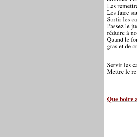
Les remettr
Les faire sa
Sortir les c
Passez le ju
réduire à n
Quand le fon
gras et de c
Servir les c
Mettre le re
Que boire a