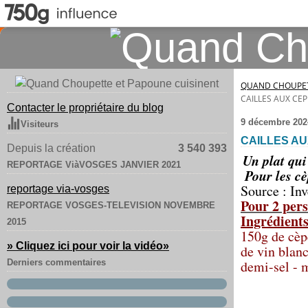
QUAND CHOUPET
CAILLES AUX CEP
Contacter le propriétaire du blog
9 décembre 202
Visiteurs
CAILLES AU
Depuis la création
3 540 393
Un plat qui
REPORTAGE ViàVOSGES JANVIER 2021
Pour les cè
Source : In
reportage via-vosges
Pour 2 pers
REPORTAGE VOSGES-TELEVISION NOVEMBRE
Ingrédients
2015
150g de cèpe
» Cliquez ici pour voir la vidéo
»
de vin blanc
Derniers commentaires
demi-sel - 