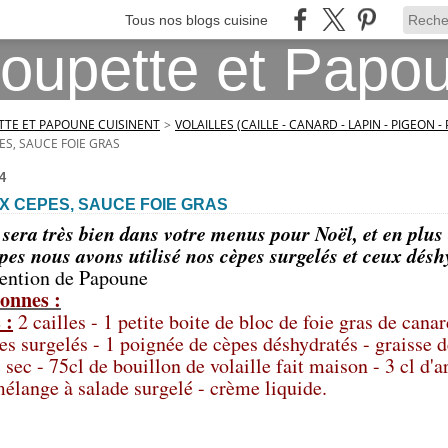
Tous nos blogs cuisine
TE ET PAPOUNE CUISINENT
>
VOLAILLES (CAILLE - CANARD - LAPIN - PIGEON -
ES, SAUCE FOIE GRAS
4
X CEPES, SAUCE FOIE GRAS
 sera très bien dans votre menus pour Noël, et en plus 
pes nous avons utilisé nos cèpes surgelés et ceux dés
vention de Papoune
onnes :
 :
2 cailles - 1 petite boite de bloc de foie gras de canar
s surgelés - 1 poignée de cèpes déshydratés - graisse d
 sec - 75cl de bouillon de volaille fait maison - 3 cl d'
mélange à salade surgelé - crème liquide.