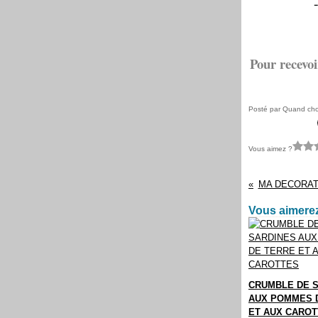
Pour recevoi
Posté par Quand chou
Vous aimez ?
MA DECORAT
Vous aimerez
CRUMBLE DE 
AUX POMMES 
ET AUX CARO