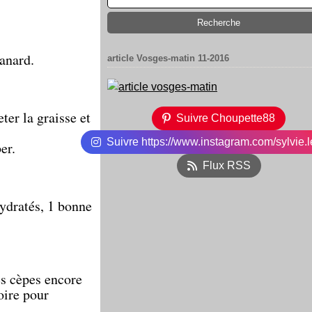
canard.
article Vosges-matin 11-2016
eter la graisse et
Suivre Choupette88
Suivre https://www.instagram.com/sylvie.l
er.
Flux RSS
hydratés, 1 bonne
les cèpes encore
oire pour