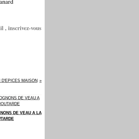
canard
l , inscrivez-vous
 D'EPICES MAISON
NONS DE VEAU A LA
TARDE