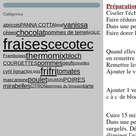
Préparati
Ciseler l'éch
Catégories
Faire réduir
vanissa
PANNA COTTA
Dans une pet
abricots
feyel
chocolat
Faire dorer 
pommes de terre
cèpes
BASILIC
fraises
cecotec
Quand elles 
thermomix
bloch
Framboises
en remettre 
pommes
COURGETTES
oeufs
Remettre les
crevettes
frifri
Ajouter le v
tomates
cyril lignac
foie gras
poulet
POIRES
mascarpone
SAUMON
mirabelles
tarte
pommes du limousin
CITRON
Ajouter 1 ve
c à c de blo
Cuire 15 mi
Dans une pet
surgelés. Dé
éliminer l'ea