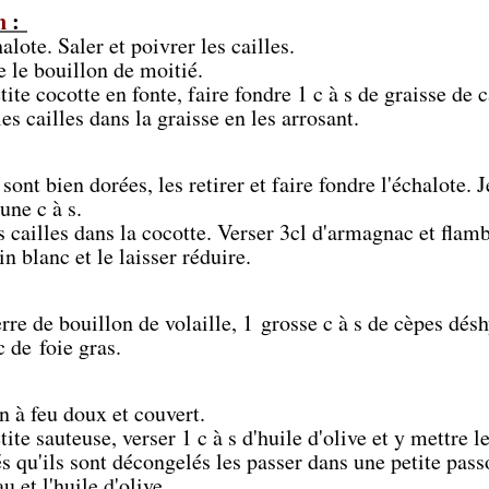
on
:
alote. Saler et poivrer les cailles.
e le bouillon de moitié.
ite cocotte en fonte, faire fondre 1 c à s de graisse de 
les cailles dans la graisse en les arrosant.
sont bien dorées, les retirer et faire fondre l'échalote. J
une c à s.
 cailles dans la cocotte. Verser 3cl d'armagnac et flamb
in blanc et le laisser réduire.
rre de bouillon de volaille, 1 grosse c à s de cèpes dés
c de foie gras.
n à feu doux et couvert.
ite sauteuse, verser 1 c à s d'huile d'olive et y mettre 
s qu'ils sont décongelés les passer dans une petite pass
u et l'huile d'olive.