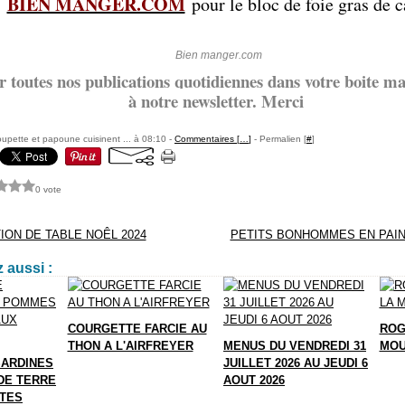
BIEN MANGER.COM
-
pour le bloc de foie gras de 
Bien manger.com
r toutes nos publications quotidiennes dans votre boite mai
à notre newsletter. Merci
pette et papoune cuisinent ... à 08:10 -
Commentaires [
…
]
- Permalien [
#
]
0 vote
ION DE TABLE NOÊL 2024
PETITS BONHOMMES EN PAIN
 aussi :
COURGETTE FARCIE AU
ROG
THON A L'AIRFREYER
MENUS DU VENDREDI 31
MOU
SARDINES
JUILLET 2026 AU JEUDI 6
DE TERRE
AOUT 2026
TTES