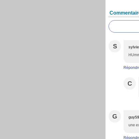
Commentair
S
sylvie
HUmm 
Répondr
C
G
guy5
une ex
Répondr