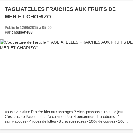
TAGLIATELLES FRAICHES AUX FRUITS DE
MER ET CHORIZO
Publié le 12/05/2015 à 05:00
Par
choupette88
Vous avez aimé l'entrée hier aux asperges ? Alors passons au plat ce jour.
C'est encore Papoune qui l'a cuisiné. Pour 4 personnes : Ingrédients : 4
saint-jacques - 4 joues de lottes - 8 crevettes roses - 100g de coques - 100g
de palourdes - un demi chorizo...