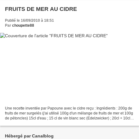
FRUITS DE MER AU CIDRE
Publié le 16/09/2010 à 18:51
Par
choupette88
Une recette inventée par Papoune avec le cidre reçu : Ingrédients : 200g de
fruits de mer surgelés (j'ai utilisé 100g d'un mélange de fruits de mer et 100g
de pétoncles) 15cl d'eau ; 15 cl de vin blanc sec (Edelzwicker) ; 20cl + 10cl
de cidre brut ; 50g...
Hébergé par Canalblog