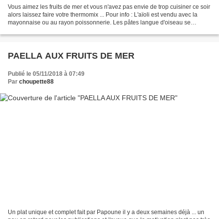
Vous aimez les fruits de mer et vous n'avez pas envie de trop cuisiner ce soir
alors laissez faire votre thermomix ... Pour info : L'aïoli est vendu avec la
mayonnaise ou au rayon poissonnerie. Les pâtes langue d'oiseau se
trouvent aussi sous le nom de...
PAELLA AUX FRUITS DE MER
Publié le 05/11/2018 à 07:49
Par
choupette88
Un plat unique et complet fait par Papoune il y a deux semaines déjà ... un