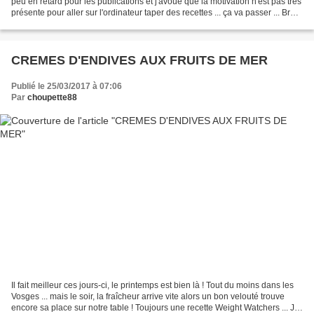
peu en retard pour les publications et j'avoue que la motivation n'est pas très
présente pour aller sur l'ordinateur taper des recettes ... ça va passer ... Bref,
revenons à notre...
CREMES D'ENDIVES AUX FRUITS DE MER
Publié le 25/03/2017 à 07:06
Par
choupette88
Il fait meilleur ces jours-ci, le printemps est bien là ! Tout du moins dans les
Vosges ... mais le soir, la fraîcheur arrive vite alors un bon velouté trouve
encore sa place sur notre table ! Toujours une recette Weight Watchers ... J'ai