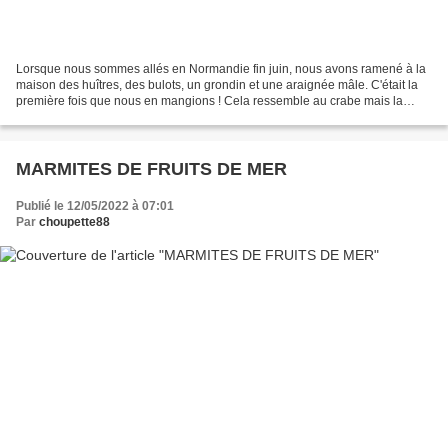
Lorsque nous sommes allés en Normandie fin juin, nous avons ramené à la
maison des huîtres, des bulots, un grondin et une araignée mâle. C'était la
première fois que nous en mangions ! Cela ressemble au crabe mais la
chair est plus ferme et plus savoureuse....
MARMITES DE FRUITS DE MER
Publié le 12/05/2022 à 07:01
Par
choupette88