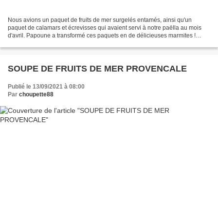
Nous avions un paquet de fruits de mer surgelés entamés, ainsi qu'un
paquet de calamars et écrevisses qui avaient servi à notre paëlla au mois
d'avril. Papoune a transformé ces paquets en de délicieuses marmites !
Préparation : Mettre à dégeler 1/2 paquet...
SOUPE DE FRUITS DE MER PROVENCALE
Publié le 13/09/2021 à 08:00
Par
choupette88