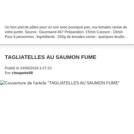
Un bon plat de pâtes pour un soir avec pourquoi pas, vos tomates cerise de
votre jardin. Source : Gourmand 467 Préparation :15min Cuisson : 10min
Pour 4 personnes : Ingrédients : 250g de tomates cerise - quelques feuilles
de basilic - 2 boules de mozzarella...
TAGLIATELLES AU SAUMON FUME
Publié le 24/08/2020 à 07:21
Par
choupette88