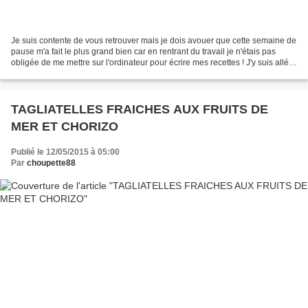
Je suis contente de vous retrouver mais je dois avouer que cette semaine de
pause m'a fait le plus grand bien car en rentrant du travail je n'étais pas
obligée de me mettre sur l'ordinateur pour écrire mes recettes ! J'y suis allée
tout de même mais pour...
TAGLIATELLES FRAICHES AUX FRUITS DE
MER ET CHORIZO
Publié le 12/05/2015 à 05:00
Par
choupette88