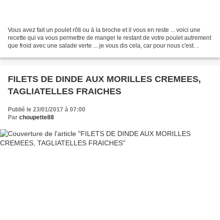
Vous avez fait un poulet rôti ou à la broche et il vous en reste ... voici une
recette qui va vous permettre de manger le restant de votre poulet autrement
que froid avec une salade verte ... je vous dis cela, car pour nous c'est
souvent le cas ! Source...
FILETS DE DINDE AUX MORILLES CREMEES,
TAGLIATELLES FRAICHES
Publié le 23/01/2017 à 07:00
Par
choupette88