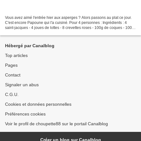
Vous avez aimé l'entrée hier aux asperges ? Alors passons au plat ce jour.
C'est encore Papoune qui l'a cuisiné. Pour 4 personnes : Ingrédients : 4
saint-jacques - 4 joues de lottes - 8 crevettes roses - 100g de coques - 100g
de palourdes - un demi chorizo...
Hébergé par Canalblog
Top articles
Pages
Contact
Signaler un abus
C.G.U.
Cookies et données personnelles
Préférences cookies
Voir le profil de choupette88 sur le portail Canalblog
Créer un blog sur Canalblog