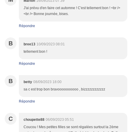
Marion
16/09/2023 07:39
J'ai prévu d'en faire cet automne ! C'est tellement bon ! <br />
<br /> Bonne journée, bises.
Répondre
B
bree13
10/09/2023 08:01
tellement bon !
Répondre
B
betty
08/09/2023 18:00
sa c est trop bon bravoooooooooo , bizzzzzzzzzzzz
Répondre
C
choupette88
06/09/2023 05:51
Coucou ! Mes petites filles se sont régalées surtout la 2ème