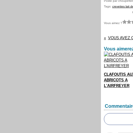
Posté par choupette
Tags:
crevettes lait 
Vous aimez ?
VOUS AVEZ 
Vous aimerez
CLAFOUTIS AU
ABRICOTS A
L'AIRFREYER
Commentair