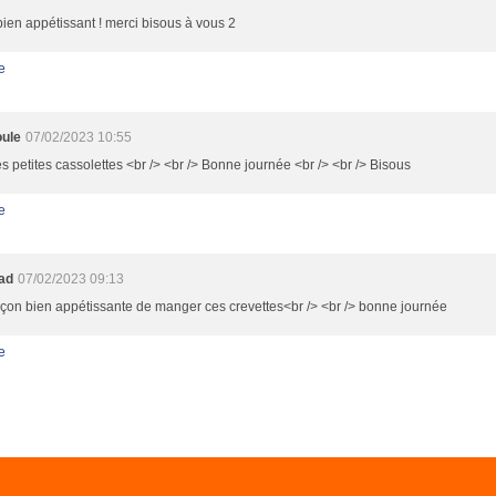
bien appétissant ! merci bisous à vous 2
e
ule
07/02/2023 10:55
s petites cassolettes <br /> <br /> Bonne journée <br /> <br /> Bisous
e
oad
07/02/2023 09:13
çon bien appétissante de manger ces crevettes<br /> <br /> bonne journée
e