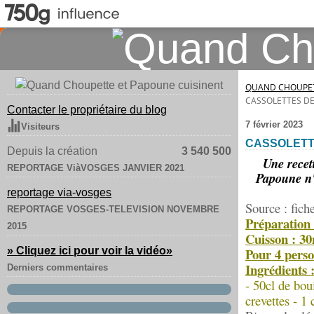
QUAND CHOUPET
CASSOLETTES DE
Contacter le propriétaire du blog
7 février 2023
Visiteurs
CASSOLETT
Depuis la création
3 540 500
Une recett
REPORTAGE ViàVOSGES JANVIER 2021
Papoune n'e
reportage via-vosges
Source : fich
REPORTAGE VOSGES-TELEVISION NOVEMBRE
Préparation
2015
Cuisson : 3
» Cliquez ici pour voir la vidéo
»
Pour 4 perso
Ingrédients 
Derniers commentaires
- 50cl de bou
crevettes - 1 