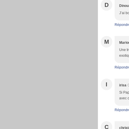
D
Dinou
J’ai b
Répondr
M
Mario
Une tr
exotiq
Répondr
I
irisa
Si Pap
avec c
Répondr
C
christ