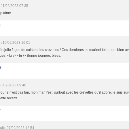
11/02/2023 07:35
cp aimé
e
n
10/02/2023 16:01
ès jolie façon de cuisiner les crevettes ! Ces dernières se marient tellement bien a
ues. <br /> <br /> Bonne journée, bises.
e
08/02/2023 09:40
oune n'est pas fan, mon mari l'est, surtout avec les crevettes qu'il adore, je suis sûre 
ette recette !
e
alie
07/02/2023 12:54