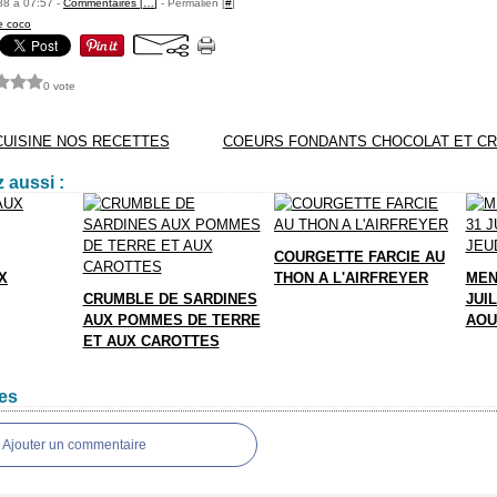
88 à 07:57 -
Commentaires [
…
]
- Permalien [
#
]
de coco
0 vote
CUISINE NOS RECETTES
COEURS FONDANTS CHOCOLAT ET C
 aussi :
COURGETTE FARCIE AU
X
THON A L'AIRFREYER
MEN
CRUMBLE DE SARDINES
JUIL
AUX POMMES DE TERRE
AOU
ET AUX CAROTTES
es
Ajouter un commentaire