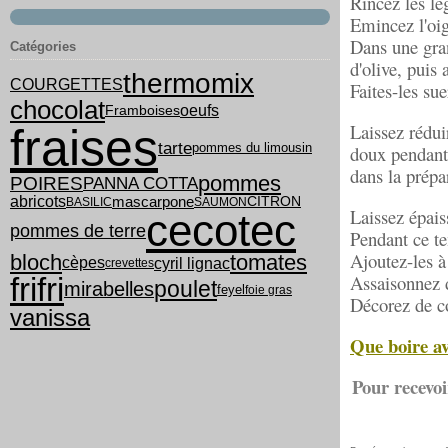
Rincez les lé
Emincez l'oig
Dans une gran
Catégories
d'olive, puis
thermomix
COURGETTES
Faites-les su
chocolat
oeufs
Framboises
Laissez réduir
fraises
tarte
pommes du limousin
doux pendant 
dans la prépa
pommes
POIRES
PANNA COTTA
abricots
mascarpone
CITRON
BASILIC
SAUMON
Laissez épais
cecotec
pommes de terre
Pendant ce te
Ajoutez-les à
bloch
tomates
cyril lignac
cèpes
crevettes
Assaisonnez d
frifri
poulet
mirabelles
feyel
foie gras
Décorez de co
vanissa
Que boire av
Pour recevoi