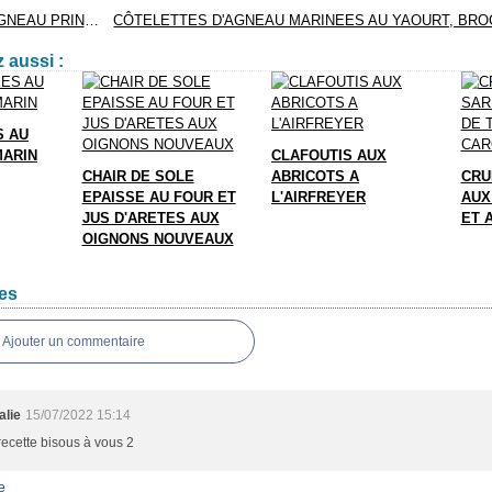
NAVARIN D'AGNEAU PRINTANIER
 aussi :
S AU
MARIN
CLAFOUTIS AUX
CHAIR DE SOLE
ABRICOTS A
CRU
EPAISSE AU FOUR ET
L'AIRFREYER
AUX
JUS D'ARETES AUX
ET 
OIGNONS NOUVEAUX
es
Ajouter un commentaire
alie
15/07/2022 15:14
recette bisous à vous 2
e