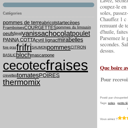
Lavez, séchez 
coupez-le en b
soles, passez-
Catégories
Chauffez 1 c 
tarte
pommes de terre
abricots
cèpes
remuant de te
COURGETTES
pommes du limousin
Framboises
d'huile, faite
chocolat
vanissa
poulet
oeufs
feyel
Parsemez le p
mirabelles
PANNA COTTA
cyril lignac
secondes. Sale
frifri
pommes
CITRON
foie gras
SAUMON
dessus.
bloch
mascarpone
BASILIC
fraises
cecotec
Que boire av
tomates
POIRES
crevettes
Pour recevoi
thermomix
Posté par choupette
Tags:
soles
,
petits 
Vous aimez ?