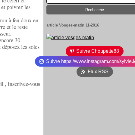
le céleri et
 et poivrez les
0min à feu doux en
e et le reste
article Vosges-matin 11-2016
sseur.
 encore 30
t déposez les soles
Suivre Choupette88
Suivre https://www.instagram.com/sylvie.l
Flux RSS
l , inscrivez-vous