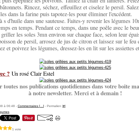
puis épépinez les poivrons. Taillez la chair en lanières. Pelez 
âtonnets. Rincez, séchez, effeuillez et ciselez le persil. Salez
les dans la farine puis tapotez-les pour éliminer l'excédent.
à s d'huile dans une sauteuse. Faites-y revenir les légumes 1
mps en temps. Pendant ce temps, dans une poêle avec le beurr
s griller les soles 3mn environ sur chaque face, selon leur épai
oisson de persil, arrosez de jus de citron et laissez sur le feu
z et poivrez les légumes, dressez-les en lit sur les assiettes e
ec ?
Un rosé Clair Estel
r toutes nos publications quotidiennes dans votre boite mai
à notre newsletter. Merci et à demain !
88 à 06:48 -
Commentaires [
…
]
- Permalien [
#
]
légumes
1 vote