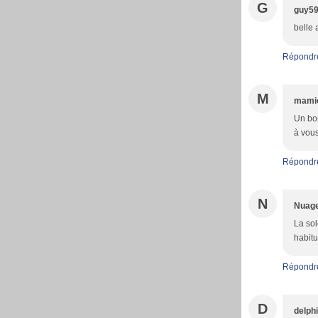
G
guy5
belle 
Répondr
M
mami
Un bon
à vous
Répondr
N
Nuage
La sol
habitu
Répondr
D
delph