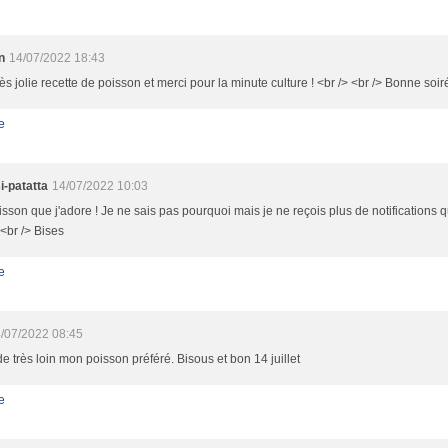
n
14/07/2022 18:43
ès jolie recette de poisson et merci pour la minute culture ! <br /> <br /> Bonne soir
e
i-patatta
14/07/2022 10:03
sson que j'adore ! Je ne sais pas pourquoi mais je ne reçois plus de notifications 
 <br /> Bises
e
/07/2022 08:45
de très loin mon poisson préféré. Bisous et bon 14 juillet
e