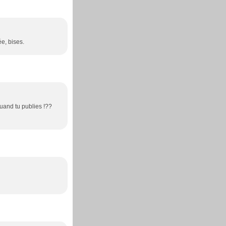
ée, bises.
quand tu publies !??