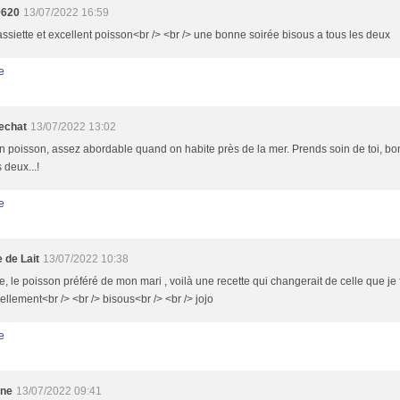
9620
13/07/2022 16:59
assiette et excellent poisson<br /> <br /> une bonne soirée bisous a tous les deux
e
echat
13/07/2022 13:02
 poisson, assez abordable quand on habite près de la mer. Prends soin de toi, bon
 deux...!
e
 de Lait
13/07/2022 10:38
e, le poisson préféré de mon mari , voilà une recette qui changerait de celle que je 
ellement<br /> <br /> bisous<br /> <br /> jojo
e
ine
13/07/2022 09:41