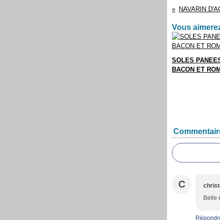
Vous aimerez
SOLES PANEE
BACON ET RO
Commentair
C
christ
Belle 
Répondr