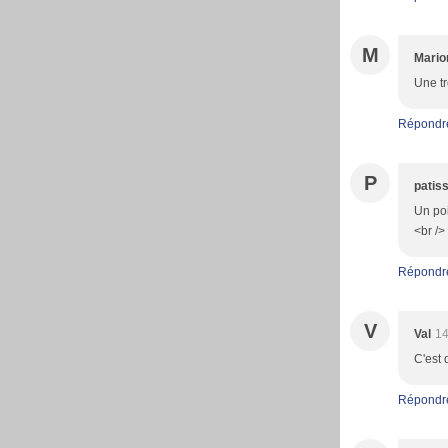
M
Mario
Une tr
Répondr
P
patiss
Un poi
<br />
Répondr
V
Val
14
C'est 
Répondr