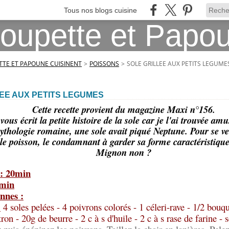
Tous nos blogs cuisine
TE ET PAPOUNE CUISINENT
>
POISSONS
>
SOLE GRILLEE AUX PETITS LEGUME
EE AUX PETITS LEGUMES
Cette recette provient du magazine Maxi n°156.
vous écrit la petite histoire de la sole car je l'ai trouvée amu
ythologie romaine, une sole avait piqué Neptune. Pour se ven
 le poisson, le condamnant à garder sa forme caractéristiqu
Mignon non ?
 : 20min
5min
nnes :
:
4 soles pelées - 4 poivrons colorés - 1 céleri-rave - 1/2 bouqu
tron - 20g de beurre - 2 c à s d'huile - 2 c à s rase de farine - s