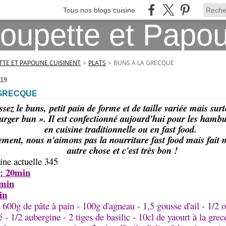
Tous nos blogs cuisine
TE ET PAPOUNE CUISINENT
>
PLATS
>
BUNS A LA GRECQUE
19
 GRECQUE
sez le buns, petit pain de forme et de taille variée mais sur
rger bun ». Il est confectionné aujourd'hui pour les hambur
en cuisine traditionnelle ou en fast food.
ement, nous n'aimons pas la nourriture fast food mais fait m
autre chose et c'est très bon !
ine actuelle 345
 : 20min
0min
in
: 600g de pâte à pain - 100g d'agneau - 1,5 gousse d'ail - 1/2 o
 - 1/2 aubergine - 2 tiges de basilic - 10cl de yaourt à la grec