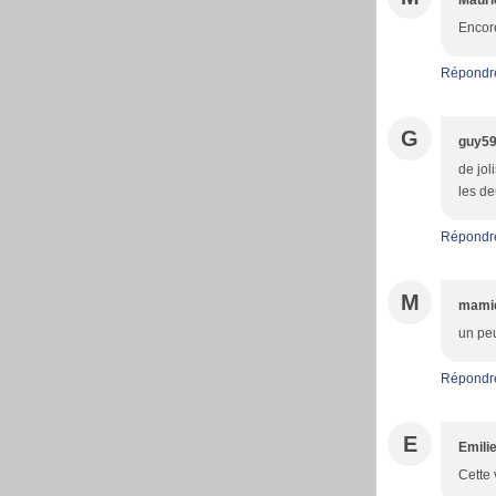
Mauri
Encore
Répondr
G
guy5
de jo
les d
Répondr
M
mami
un peu
Répondr
E
Emili
Cette 