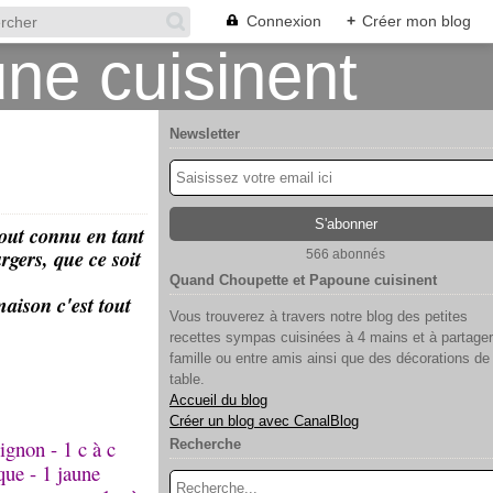
Connexion
+
Créer mon blog
Newsletter
tout connu en tant
gers, que ce soit
566 abonnés
Quand Choupette et Papoune cuisinent
aison c'est tout
Vous trouverez à travers notre blog des petites
recettes sympas cuisinées à 4 mains et à partager
famille ou entre amis ainsi que des décorations de
table.
Accueil du blog
Créer un blog avec CanalBlog
ignon - 1 c à c
Recherche
que - 1 jaune