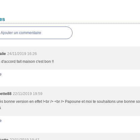
es
Ajouter un commentaire
alie
24/11/2019 16:26
s d'accord fait maison c'est bon !!
e
ette88
22/11/2019 19:59
ès bonne version en effet !<br /> <br /> Papoune et moi te souhaitons une bonne soi
s
e