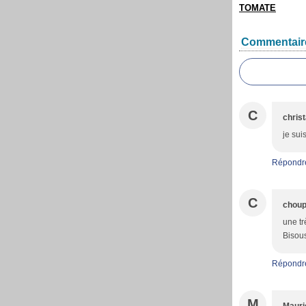
TOMATE
Commentair
C
christ
je sui
Répondr
C
choup
une tr
Bisou
Répondr
M