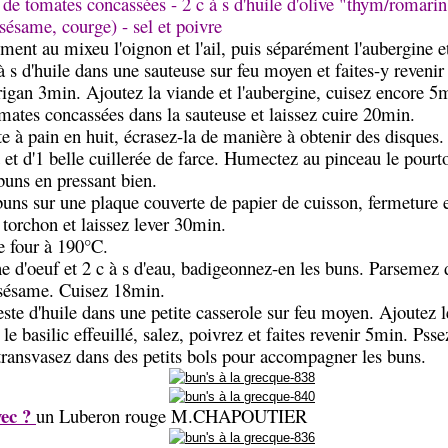
 de tomates concassées - 2 c à s d'huile d'olive "thym/romarin
(sésame, courge) - sel et poivre
ment au mixeu l'oignon et l'ail, puis séparément l'aubergine et
 s d'huile dans une sauteuse sur feu moyen et faites-y revenir l
igan 3min. Ajoutez la viande et l'aubergine, cuisez encore 5m
mates concassées dans la sauteuse et laissez cuire 20min.
e à pain en huit, écrasez-la de manière à obtenir des disques.
t et d'1 belle cuillerée de farce. Humectez au pinceau le pourto
buns en pressant bien.
uns sur une plaque couverte de papier de cuisson, fermeture 
torchon et laissez lever 30min.
e four à 190°C.
ne d'oeuf et 2 c à s d'eau, badigeonnez-en les buns. Parsemez 
 sésame. Cuisez 18min.
este d'huile dans une petite casserole sur feu moyen. Ajoutez l
le basilic effeuillé, salez, poivrez et faites revenir 5min. Pss
transvasez dans des petits bols pour accompagner les buns.
vec ?
un Luberon rouge M.CHAPOUTIER