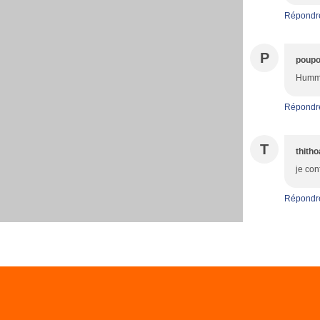
Répondr
P
poupo
Humm c
Répondr
T
thith
je con
Répondr