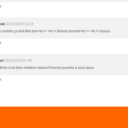
e
ule
22/11/2019 13:18
omme ça doit être bon<br /> <br /> Bonne journée<br /> <br /> bisous
e
oad
22/11/2019 07:48
firme c'est bien meilleur maison!! bonne journée à vous deux
e