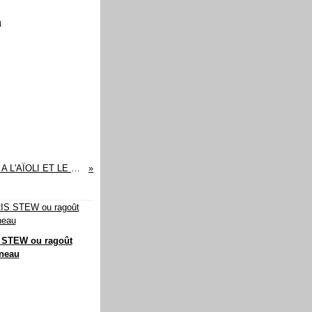
n
NOUS AVONS TESTE POUR VOUS : LA SAUCE MORIN A L'AÏOLI ET LE FONDANT BAULOIS
 STEW ou ragoût
neau