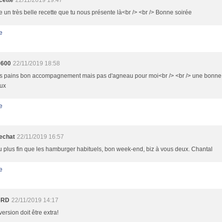
cette
22/11/2019 19:47
 un très belle recette que tu nous présente là<br /> <br /> Bonne soirée
e
9600
22/11/2019 18:58
lis pains bon accompagnement mais pas d'agneau pour moi<br /> <br /> une bonne 
eux
e
echat
22/11/2019 16:57
 plus fin que les hamburger habituels, bon week-end, biz à vous deux. Chantal
e
eRD
22/11/2019 14:17
version doit être extra!