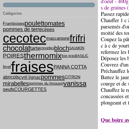
d'oeuf - 400g
s de graines 
Passez rapide
Catégories
Chauffer 1 c à
poulet
tomates
Framboises
parsemés d'or
pommes de terre
cèpes
moitié des to
cecotec
frifri
Coupez la pât
mascarpone
c à c de your
chocolat
bloch
tarte
crevettes
SAUMON
refermez les 
thermomix
POIRES
foie gras
BASILIC
Déposez les b
fraises
Couvrez d'un 
PANNA COTTA
feyel
Préchauffez l
pommes
Battez le jau
cyril lignac
abricots
CITRON
vanissa
courge et de
mirabelles
pommes du limousin
Chauffez le r
COURGETTES
oeufs
concassées et 
plongeant et 
Que boire a