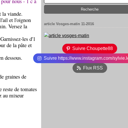
 pour nous - 1 c à
 la viande.
'ail et l'oignon
article Vosges-matin 11-2016
in. Versez la
 Garnissez-les d'1
ur de la pâte et
Suivre Choupette88
en dessous.
Suivre https://www.instagram.com/sylvie.l
Flux RSS
de graines de
e reste de tomates
ez au mixeur