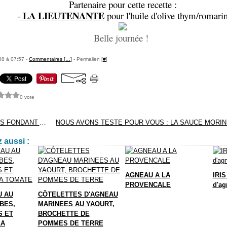
Partenaire pour cette recette :
LA LIEUTENANTE
-
pour l'huile d'olive thym/romari
Belle journée !
88 à 07:57 -
Commentaires [
…
]
- Permalien [
#
]
0 vote
GÂTEAU TRES FONDANT AUX NOIX
 aussi :
AGNEAU A LA
IRIS
PROVENCALE
d'ag
U AU
CÔTELETTES D'AGNEAU
BES,
MARINEES AU YAOURT,
S ET
BROCHETTE DE
LA
POMMES DE TERRE