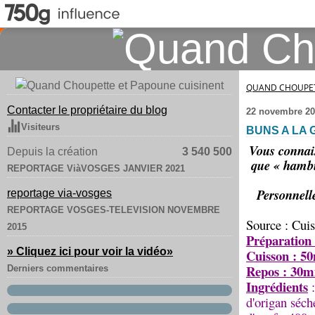
QUAND CHOUPET
Contacter le propriétaire du blog
22 novembre 20
Visiteurs
BUNS A LA
Vous connais
Depuis la création
3 540 500
que « hambu
REPORTAGE ViàVOSGES JANVIER 2021
Personnell
reportage via-vosges
REPORTAGE VOSGES-TELEVISION NOVEMBRE
Source : Cuis
2015
Préparation
» Cliquez ici pour voir la vidéo
»
Cuisson : 5
Repos : 30m
Derniers commentaires
Ingrédients
d'origan séché