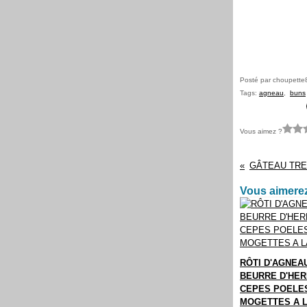
Posté par choupette
Tags:
agneau
,
buns
Vous aimez ?
Vous aimerez
RÔTI D'AGNEA
BEURRE D'HER
CEPES POELE
MOGETTES A 