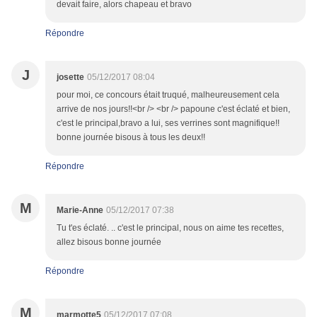
devait faire, alors chapeau et bravo
Répondre
J
josette
05/12/2017 08:04
pour moi, ce concours était truqué, malheureusement cela
arrive de nos jours!!<br /> <br /> papoune c'est éclaté et bien,
c'est le principal,bravo a lui, ses verrines sont magnifique!!
bonne journée bisous à tous les deux!!
Répondre
M
Marie-Anne
05/12/2017 07:38
Tu t'es éclaté. .. c'est le principal, nous on aime tes recettes,
allez bisous bonne journée
Répondre
M
marmotte5
05/12/2017 07:08