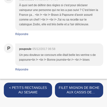
À quoi sert de définir des règles si c'est pour déclarer
vainqueur une personne qui ne les a pas suivi ? C'est bien la
France ça... <br /> <br /> Bravo à Papoune d'avoir assuré
comme un chef ! <br /> <br /> J'ai vu sa recette sur le
catalogue Zodio, elle est très belle et a l'air délicieuse.
Répondre
P
poupoule
05/12/2017 06:58
Un peu douteux se concours elle était belle les verrine s de
papoune<br /> <br /> Bonne journée<br /> <br /> bises
Répondre
< PETITS RECTANGLES
FILET MIGNON DE BICHE
AU SESAME
AUX CASSIS DE
FOUGEROLLES >