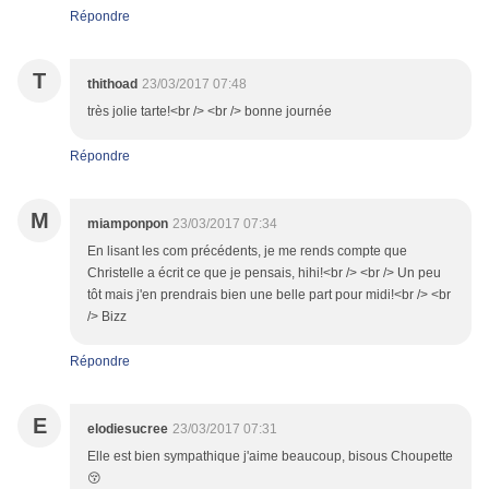
Répondre
T
thithoad
23/03/2017 07:48
très jolie tarte!<br /> <br /> bonne journée
Répondre
M
miamponpon
23/03/2017 07:34
En lisant les com précédents, je me rends compte que
Christelle a écrit ce que je pensais, hihi!<br /> <br /> Un peu
tôt mais j'en prendrais bien une belle part pour midi!<br /> <br
/> Bizz
Répondre
E
elodiesucree
23/03/2017 07:31
Elle est bien sympathique j'aime beaucoup, bisous Choupette
😚