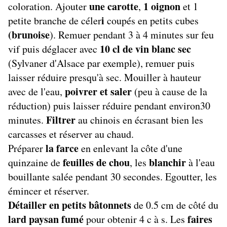
une carotte
1 oignon
coloration. Ajouter
,
et 1
i
petite branche de céler
coupés en petits cubes
(brunoise
). Remuer pendant 3 à 4 minutes sur feu
10 cl de vin blanc sec
vif puis déglacer avec
(Sylvaner d'Alsace par exemple), remuer puis
laisser réduire presqu'à sec. Mouiller à hauteur
poivrer et saler
avec de l'eau,
(peu à cause de la
réduction) puis laisser réduire pendant environ30
Filtrer
minutes.
au chinois en écrasant bien les
carcasses et réserver au chaud.
la farce
Préparer
en enlevant la côte d'une
feuilles de chou
blanchir
quinzaine de
, les
à l'eau
bouillante salée pendant 30 secondes. Egoutter, les
émincer et réserver.
Détailler en petits bâtonnets
de 0.5 cm de côté du
lard paysan fumé
faires
pour obtenir 4 c à s. Les