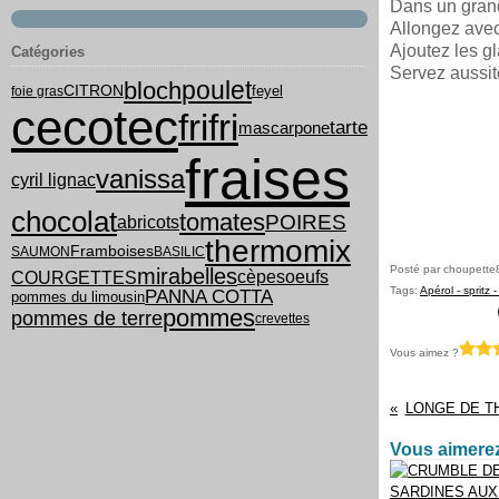
Dans un grand 
Allongez avec
Ajoutez les gla
Catégories
Servez aussitô
poulet
bloch
feyel
CITRON
foie gras
cecotec
frifri
tarte
mascarpone
fraises
vanissa
cyril lignac
chocolat
tomates
POIRES
abricots
thermomix
Framboises
SAUMON
BASILIC
Posté par choupette
mirabelles
COURGETTES
cèpes
oeufs
Tags:
Apérol - spritz 
PANNA COTTA
pommes du limousin
pommes
pommes de terre
crevettes
Vous aimez ?
LONGE DE T
Vous aimerez