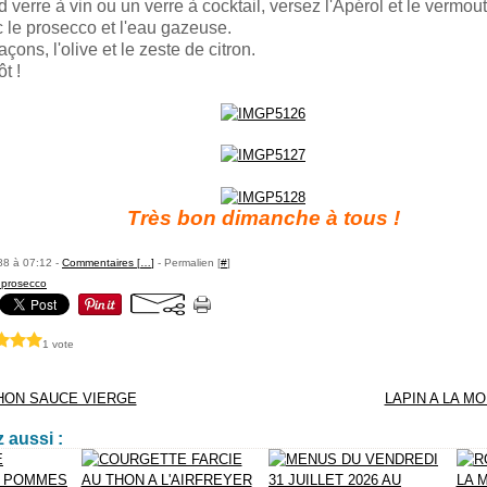
verre à vin ou un verre à cocktail, versez l'Apérol et le vermou
 le prosecco et l'eau gazeuse.
çons, l'olive et le zeste de citron.
t !
Très bon dimanche à tous !
88 à 07:12 -
Commentaires [
…
]
- Permalien [
#
]
- prosecco
1 vote
HON SAUCE VIERGE
LAPIN A LA M
 aussi :