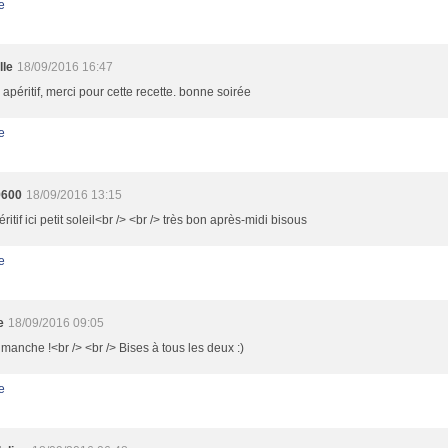
e
lle
18/09/2016 16:47
 apéritif, merci pour cette recette. bonne soirée
e
9600
18/09/2016 13:15
péritif ici petit soleil<br /> <br /> très bon après-midi bisous
e
e
18/09/2016 09:05
manche !<br /> <br /> Bises à tous les deux :)
e