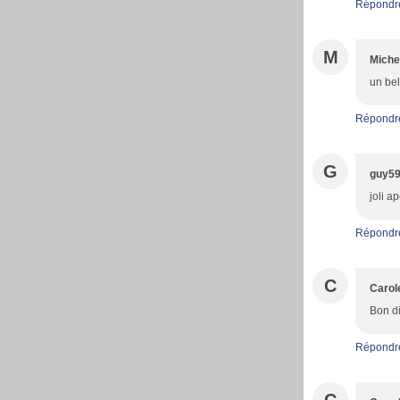
Répondr
M
Miche
un bel
Répondr
G
guy5
joli a
Répondr
C
Carol
Bon di
Répondr