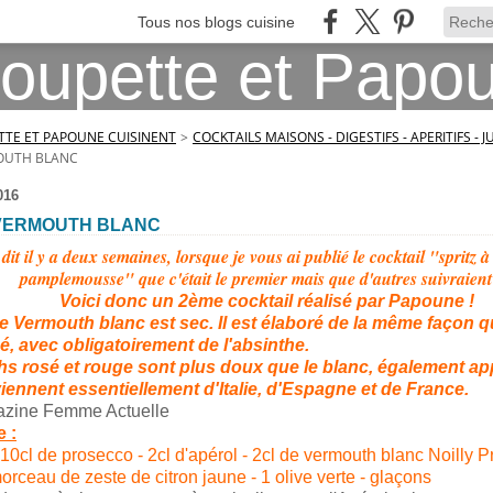
Tous nos blogs cuisine
TE ET PAPOUNE CUISINENT
>
COCKTAILS MAISONS - DIGESTIFS - APERITIFS - J
MOUTH BLANC
016
 VERMOUTH BLANC
 dit il y a deux semaines, lorsque je vous ai publié le cocktail "spritz à
pamplemousse" que c'était le premier mais que d'autres suivraient 
Voici donc un 2ème cocktail réalisé par Papoune !
e Vermouth blanc est sec. Il est élaboré de la même façon 
é, avec obligatoirement de l'absinthe.
s rosé et rouge sont plus doux que le blanc, également app
iennent essentiellement d'Italie, d'Espagne et de France.
azine Femme Actuelle
 :
 10cl de prosecco - 2cl d'apérol - 2cl de vermouth blanc Noilly Pr
rceau de zeste de citron jaune - 1 olive verte - glaçons