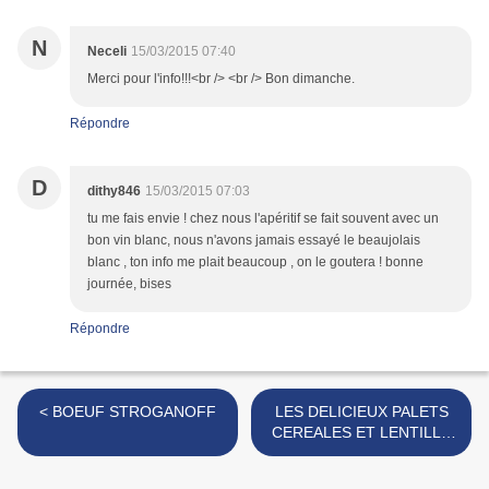
N
Neceli
15/03/2015 07:40
Merci pour l'info!!!<br /> <br /> Bon dimanche.
Répondre
D
dithy846
15/03/2015 07:03
tu me fais envie ! chez nous l'apéritif se fait souvent avec un
bon vin blanc, nous n'avons jamais essayé le beaujolais
blanc , ton info me plait beaucoup , on le goutera ! bonne
journée, bises
Répondre
< BOEUF STROGANOFF
LES DELICIEUX PALETS
CEREALES ET LENTILLE
CURRY BIO >