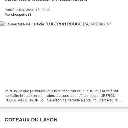
Publié le 01/12/2013 à 05:08
Par
choupette88
Voici un vin que j'aimerais vous faire découvrir ce jour. Je vous ai déjà fait
connaitre le Lubéron blanc alors passons au Lubéron rouge LUBERON
ROUGE AIGUEBRUN Sol : Sélection de parcelle au cœur du parc Naturel
régional du Luberon. Cépages : Syrah ,...
COTEAUX DU LAYON