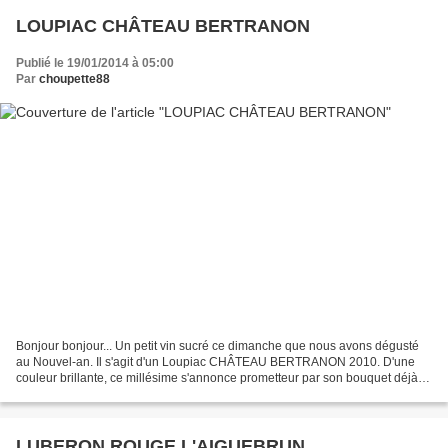
LOUPIAC CHÂTEAU BERTRANON
Publié le 19/01/2014 à 05:00
Par
choupette88
Bonjour bonjour... Un petit vin sucré ce dimanche que nous avons dégusté
au Nouvel-an. Il s'agit d'un Loupiac CHÂTEAU BERTRANON 2010. D'une
couleur brillante, ce millésime s'annonce prometteur par son bouquet déjà
riche et complexe, avec des notes florales...
LUBERON ROUGE L'AIGUEBRUN