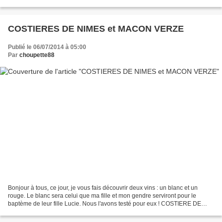
Beaujolais-villages Région : Beaujolais Couleur...
COSTIERES DE NIMES et MACON VERZE
Publié le 06/07/2014 à 05:00
Par
choupette88
Bonjour à tous, ce jour, je vous fais découvrir deux vins : un blanc et un
rouge. Le blanc sera celui que ma fille et mon gendre serviront pour le
baptème de leur fille Lucie. Nous l'avons testé pour eux ! COSTIERE DE
NIMES ORION 2012 : Mis en bouteille...