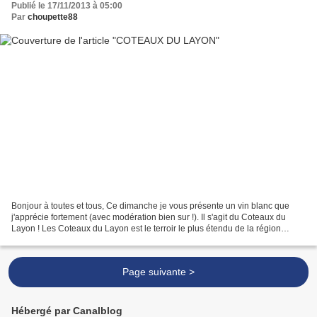
Publié le 17/11/2013 à 05:00
Par
choupette88
Bonjour à toutes et tous, Ce dimanche je vous présente un vin blanc que
j'apprécie fortement (avec modération bien sur !). Il s'agit du Coteaux du
Layon ! Les Coteaux du Layon est le terroir le plus étendu de la région
Anjou. Le long de la rivière Layon,...
Page suivante >
Hébergé par Canalblog