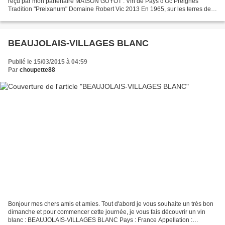
reçu par mon partenaire MAISON GUYOT . Vin de Pays d'Oc Preignes
Tradition "Preixanum" Domaine Robert Vic 2013 En 1965, sur les terres de
Preignes, le soc d'une charrue permit...
BEAUJOLAIS-VILLAGES BLANC
Publié le 15/03/2015 à 04:59
Par
choupette88
Bonjour mes chers amis et amies. Tout d'abord je vous souhaite un très bon
dimanche et pour commencer cette journée, je vous fais découvrir un vin
blanc : BEAUJOLAIS-VILLAGES BLANC Pays : France Appellation :